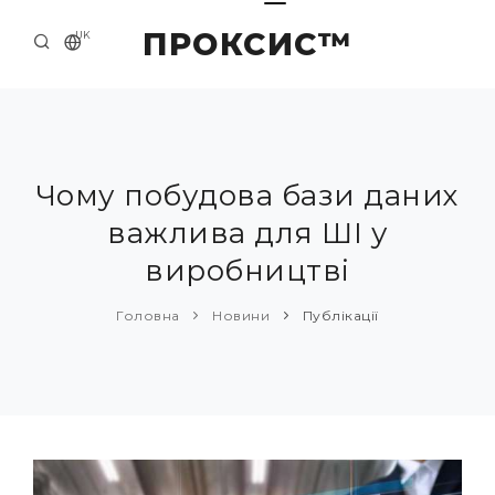
ПРОКСИС™
UK
ГОЛОВНА
КОНТАКТИ
ПРО НАС
Чому побудова бази даних
важлива для ШІ у
ПРИКЛАДИ ТА РІШЕННЯ
виробництві
КАТАЛОГ ПРОДУКЦІЇ
Головна
Новини
Публікації
НОВИНИ