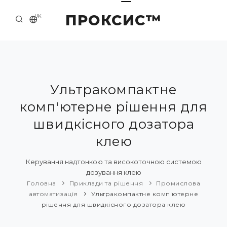
ПРОКСИС™
UK
ГОЛОВНА
КОНТАКТИ
ПРО НАС
Ультракомпактне
комп'ютерне рішення для
ПРИКЛАДИ ТА РІШЕННЯ
швидкісного дозатора
КАТАЛОГ ПРОДУКЦІЇ
клею
НОВИНИ
Керування надтонкою та високоточною системою
дозування клею
Головна
Приклади та рішення
Промислова
автоматизація
Ультракомпактне комп'ютерне
рішення для швидкісного дозатора клею