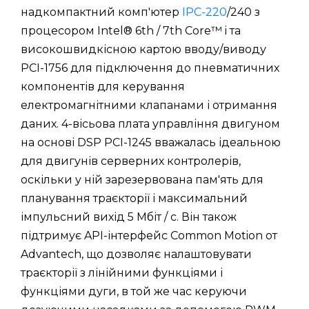
надкомпактний комп'ютер
IPC-220
/240 з
процесором Intel® 6th / 7th Core™ i та
високошвидкісною картою вводу/виводу
PCI-1756 для підключення до пневматичних
компонентів для керування
електромагнітними клапанами і отримання
даних. 4-вісьова плата управління двигуном
на основі DSP PCI-1245 вважалась ідеальною
для двигунів серверних контролерів,
оскільки у ній зарезервована пам'ять для
планування траєкторії і максимальний
імпульсний вихід 5 Мбіт / с. Він також
підтримує API-інтерфейс Common Motion от
Advantech, що дозволяє налаштовувати
траєкторії з лінійними функціями і
функціями дуги, в той же час керуючи