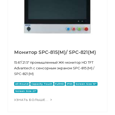
Монитор SPC-815(M)/ SPC-821(M)
15.6"/ 21.5" промышленный ЖК-монитор HD TFT
Advantech с сенсорным экраном SPC-815 (M) /
SPC-821 (M)
All-Round
Capacity Touch
FullHD
IP65
Screen Size 15"
Screen Size 21"
УЗНАТЬ БОЛЬШЕ...