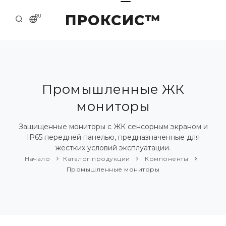
ПРОКСИС™
RU
НАЧАЛО
КОНТАКТЫ
О КОМПАНИИ
Промышленные ЖК
мониторы
ПРИМЕРЫ И РЕШЕНИЯ
КАТАЛОГ ПРОДУКЦИИ
Защищенные мониторы с ЖК сенсорным экраном и
IP65 передней панелью, предназначенные для
ПРЕСС-ЦЕНТР
жестких условий эксплуатации.
Начало
Каталог продукции
Компоненты
Промышленные мониторы