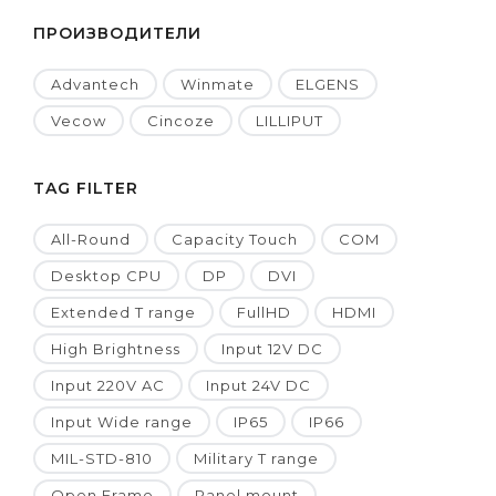
ПРОИЗВОДИТЕЛИ
Advantech
Winmate
ELGENS
Vecow
Cincoze
LILLIPUT
TAG FILTER
All-Round
Capacity Touch
COM
Desktop CPU
DP
DVI
Extended T range
FullHD
HDMI
High Brightness
Input 12V DC
Input 220V AC
Input 24V DC
Input Wide range
IP65
IP66
MIL-STD-810
Military T range
Open Frame
Panel mount