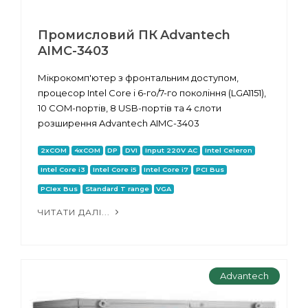
Промисловий ПК Advantech
AIMC-3403
Мікрокомп'ютер з фронтальним доступом,
процесор Intel Core i 6-го/7-го покоління (LGA1151),
10 COM-портів, 8 USB-портів та 4 слоти
розширення Advantech AIMC-3403
2xCOM
4xCOM
DP
DVI
Input 220V AC
Intel Celeron
Intel Core i3
Intel Core i5
Intel Core i7
PCI Bus
PCIex Bus
Standard T range
VGA
ЧИТАТИ ДАЛІ...
Advantech