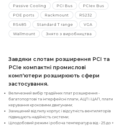
Passive Cooling
PCI Bus
PCIex Bus
POE ports
Rackmount
RS232
RS485
Standard T range
VGA
Wallmount
Знято з виробництва
Завдяки слотам розширення PCI та
PCIe компактні промислові
комп'ютери розширюють сфери
застосування.
Величезний вибір традійних плат розширення -
багатопортові та інтерфейсні плати, АЦП і ЦАП, плати
керування кроковими двигунами;
Захищений від пилу корпус і відсутність вентиляторів
підвищують надійність системи;
Цілодобовий режим і робоча температура від - 25 до +