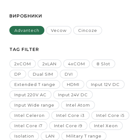
ВИРОБНИКИ
Advantech
Vecow
Cincoze
TAG FILTER
2xCOM
2xLAN
4xCOM
8 Slot
DP
Dual SIM
DVI
Extended T range
HDMI
Input 12V DC
Input 220V AC
Input 24V DC
Input Wide range
Intel Atom
Intel Celeron
Intel Core i3
Intel Core i5
Intel Core i7
Intel Core i9
Intel Xeon
Isolation
LAN
Military T range