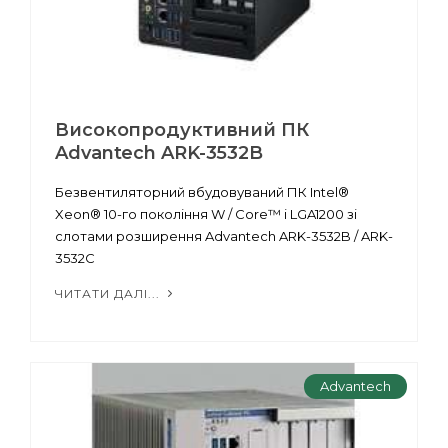
Високопродуктивний ПК
Advantech ARK-3532B
Безвентиляторний вбудовуваний ПК Intel®
Xeon® 10-го покоління W / Core™ i LGA1200 зі
слотами розширення Advantech ARK-3532B / ARK-
3532C
ЧИТАТИ ДАЛІ...
Advantech