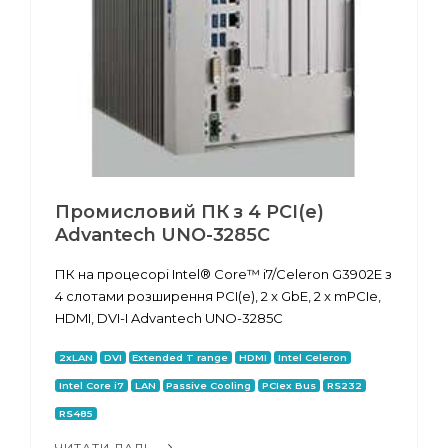
Промисловий ПК з 4 PCI(e)
Advantech UNO-3285C
ПК на процесорі Intel® Core™ i7/Celeron G3902E з
4 слотами розширення PCI(e), 2 x GbE, 2 x mPCIe,
HDMI, DVI-I Advantech UNO-3285C
2xLAN
DVI
Extended T range
HDMI
Intel Celeron
Intel Core i7
LAN
Passive Cooling
PCIex Bus
RS232
RS485
ЧИТАТИ ДАЛІ...