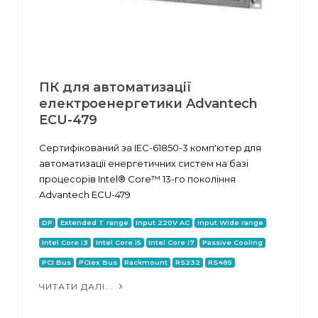
ПК для автоматизації
електроенергетики Advantech
ECU-479
Сертифікований за IEC-61850-3 комп'ютер для
автоматизації енергетичних систем на базі
процесорів Intel® Core™ 13-го покоління
Advantech ECU-479
DP
Extended T range
Input 220V AC
Input Wide range
Intel Core i3
Intel Core i5
Intel Core i7
Passive Cooling
PCI Bus
PCIex Bus
Rackmount
RS232
RS485
ЧИТАТИ ДАЛІ...