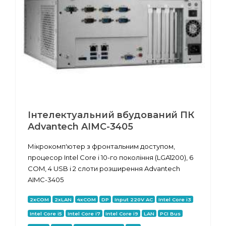
Інтелектуальний вбудований ПК
Advantech AIMC-3405
Мікрокомп'ютер з фронтальним доступом,
процесор Intel Core i 10-го покоління (LGA1200), 6
COM, 4 USB і 2 слоти розширення Advantech
AIMC-3405
2xCOM
2xLAN
4xCOM
DP
Input 220V AC
Intel Core i3
Intel Core i5
Intel Core i7
Intel Core i9
LAN
PCI Bus