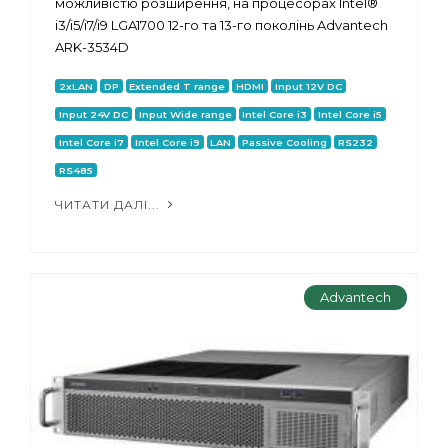
можливістю розширення, на процесорах Intel®
i3/i5/i7/i9 LGA1700 12-го та 13-го поколінь Advantech
ARK-3534D
2xLAN
DP
Extended T range
HDMI
Input 12V DC
Input 24V DC
Input Wide range
Intel Core i3
Intel Core i5
Intel Core i7
Intel Core i9
LAN
Passive Cooling
RS232
RS485
ЧИТАТИ ДАЛІ...
Advantech