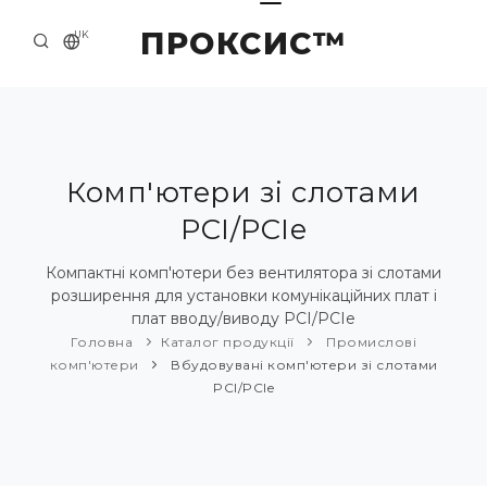
ПРОКСИС™
UK
ГОЛОВНА
КОНТАКТИ
ПРО НАС
Комп'ютери зі слотами
PCI/PCIe
ПРИКЛАДИ ТА РІШЕННЯ
КАТАЛОГ ПРОДУКЦІЇ
Компактні комп'ютери без вентилятора зі слотами
розширення для установки комунікаційних плат і
НОВИНИ
плат вводу/виводу PCI/PCIe
Головна
Каталог продукції
Промислові
комп'ютери
Вбудовувані комп'ютери зі слотами
PCI/PCIe