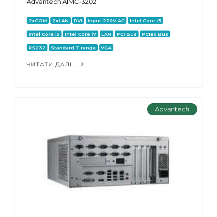
Advantech AIMC-3202
2xCOM
2xLAN
DVI
Input 220V AC
Intel Core i3
Intel Core i5
Intel Core i7
LAN
PCI Bus
PCIex Bus
RS232
Standard T range
VGA
ЧИТАТИ ДАЛІ...
Advantech