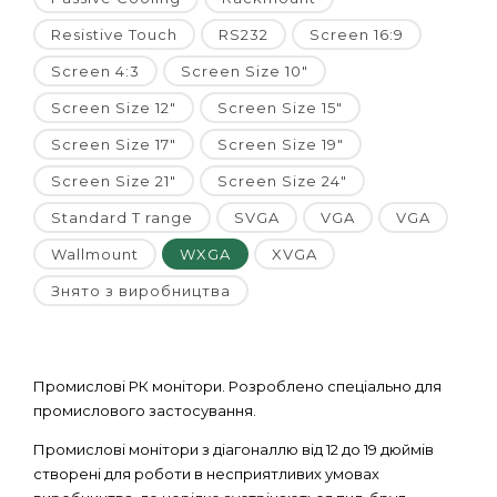
Resistive Touch
RS232
Screen 16:9
Screen 4:3
Screen Size 10"
Screen Size 12"
Screen Size 15"
Screen Size 17"
Screen Size 19"
Screen Size 21"
Screen Size 24"
Standard T range
SVGA
VGA
VGA
Wallmount
WXGA
XVGA
Знято з виробництва
Промислові РК монітори. Розроблено спеціально для
промислового застосування.
Промислові монітори з діагоналлю від 12 до 19 дюймів
створені для роботи в несприятливих умовах