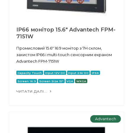
IP66 монітор 15.6" Advantech FPM-
7151W
Промисловий 15.6" 16:9 монітор з 7H склом,
захистом IP66 і multi-touch сенсорним екраном
Advantech FPM-7151W
Capacity Touch
Input 12V DC
Input 24V DC
IP66
Screen 16:9
Screen Size 15"
VGA
WXGA
ЧИТАТИ ДАЛІ...
Advantech