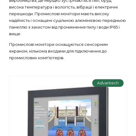
виробництва, де нерідко зустрічаються пил, бруд,
висока температура і вологість, вібрації і електричні
перешкоди. Промислові монітори мають високу
надійність і оснащені суцільною алюмінієвою передньою
панеллю з захистом від проникнення пилу і води IP65 і
вище.
Промислові монітори оснащуються сенсорним
екраном, кількома входами для підключення до
промислових комп'ютерів.
Advantech