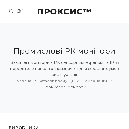
ПРОКСИС™
UK
ГОЛОВНА
КОНТАКТИ
ПРО НАС
Промислові РК монітори
ПРИКЛАДИ ТА РІШЕННЯ
Захищені монітори з РК сенсорним екраном та IP65
передньою панеллю, призначені для жорстких умов
КАТАЛОГ ПРОДУКЦІЇ
експлуатації.
Головна
Каталог продукції
Компоненти
НОВИНИ
Промислові монітори
ВИРОБНИКИ