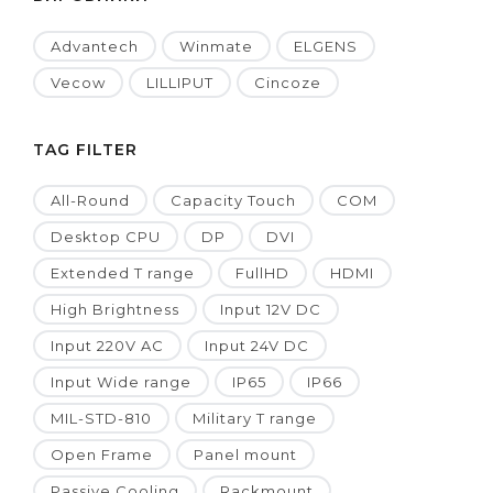
Advantech
Winmate
ELGENS
Vecow
LILLIPUT
Cincoze
TAG FILTER
All-Round
Capacity Touch
COM
Desktop CPU
DP
DVI
Extended T range
FullHD
HDMI
High Brightness
Input 12V DC
Input 220V AC
Input 24V DC
Input Wide range
IP65
IP66
MIL-STD-810
Military T range
Open Frame
Panel mount
Passive Cooling
Rackmount