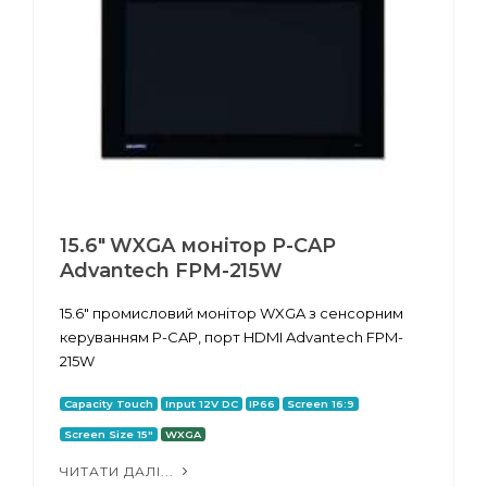
15.6" WXGA монітор P-CAP
Advantech FPM-215W
15.6" промисловий монітор WXGA з сенсорним
керуванням P-CAP, порт HDMI Advantech FPM-
215W
Capacity Touch
Input 12V DC
IP66
Screen 16:9
Screen Size 15"
WXGA
ЧИТАТИ ДАЛІ...