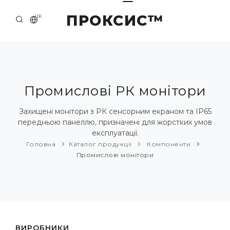
ПРОКСИС™
UK
ГОЛОВНА
КОНТАКТИ
ПРО НАС
Промислові РК монітори
ПРИКЛАДИ ТА РІШЕННЯ
Захищені монітори з РК сенсорним екраном та IP65
передньою панеллю, призначені для жорстких умов
КАТАЛОГ ПРОДУКЦІЇ
експлуатації.
Головна
Каталог продукції
Компоненти
НОВИНИ
Промислові монітори
ВИРОБНИКИ