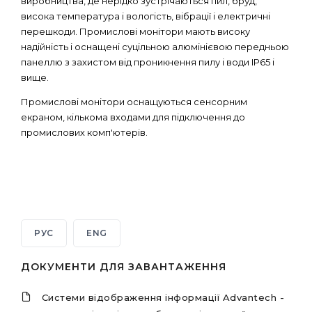
виробництва, де нерідко зустрічаються пил, бруд,
висока температура і вологість, вібрації і електричні
перешкоди. Промислові монітори мають високу
надійність і оснащені суцільною алюмінієвою передньою
панеллю з захистом від проникнення пилу і води IP65 і
вище.
Промислові монітори оснащуються сенсорним
екраном, кількома входами для підключення до
промислових комп'ютерів.
РУС
ENG
ДОКУМЕНТИ ДЛЯ ЗАВАНТАЖЕННЯ
Системи відображення інформації Advantech -