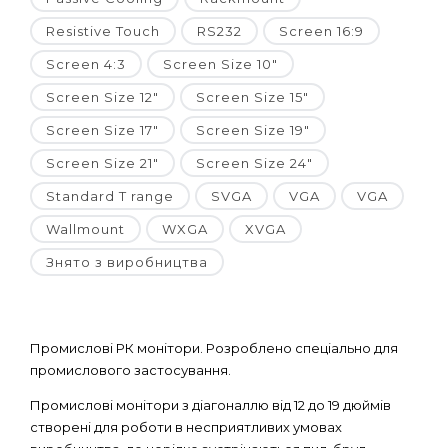
Resistive Touch
RS232
Screen 16:9
Screen 4:3
Screen Size 10"
Screen Size 12"
Screen Size 15"
Screen Size 17"
Screen Size 19"
Screen Size 21"
Screen Size 24"
Standard T range
SVGA
VGA
VGA
Wallmount
WXGA
XVGA
Знято з виробництва
Промислові РК монітори. Розроблено спеціально для
промислового застосування.
Промислові монітори з діагоналлю від 12 до 19 дюймів
створені для роботи в несприятливих умовах