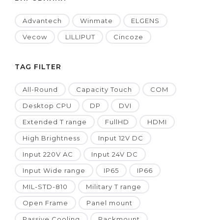
Advantech
Winmate
ELGENS
Vecow
LILLIPUT
Cincoze
TAG FILTER
All-Round
Capacity Touch
COM
Desktop CPU
DP
DVI
Extended T range
FullHD
HDMI
High Brightness
Input 12V DC
Input 220V AC
Input 24V DC
Input Wide range
IP65
IP66
MIL-STD-810
Military T range
Open Frame
Panel mount
Passive Cooling
Rackmount