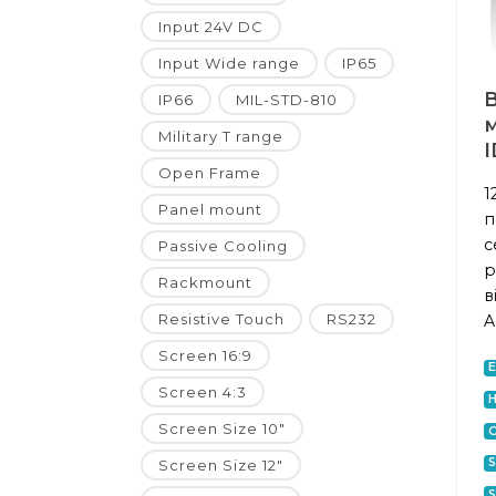
Input 24V DC
Input Wide range
IP65
IP66
MIL-STD-810
м
Military T range
I
Open Frame
1
Panel mount
п
с
Passive Cooling
р
Rackmount
в
Resistive Touch
RS232
A
Screen 16:9
E
Screen 4:3
H
Screen Size 10"
S
Screen Size 12"