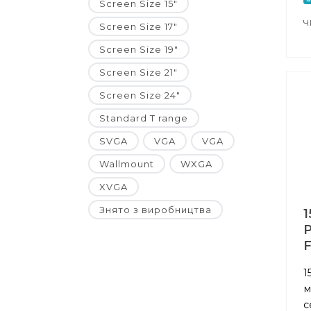
Screen Size 15"
Ч
Screen Size 17"
Screen Size 19"
Screen Size 21"
Screen Size 24"
Standard T range
SVGA
VGA
VGA
Wallmount
WXGA
XVGA
Знято з виробництва
1
P
1
м
с