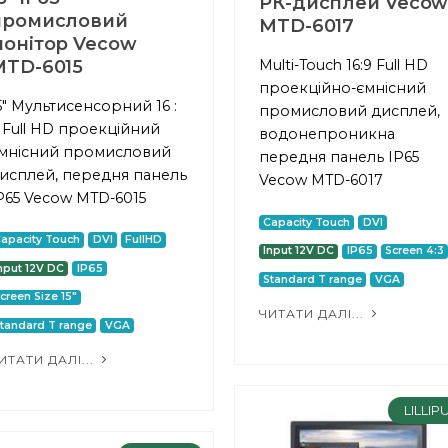
РК-дисплей Veco
промисловий
MTD-6017
монітор Vecow
MTD-6015
Multi-Touch 16:9 Full HD
проекційно-ємнісний
5" Мультисенсорний 16 :
промисловий дисплей,
 Full HD проекційний
водонепроникна
мнісний промисловий
передня панель IP65
исплей, передня панель
Vecow MTD-6017
P65 Vecow MTD-6015
Capacity Touch
DVI
apacity Touch
DVI
FullHD
Input 12V DC
IP65
Screen 4:3
nput 12V DC
IP65
Standard T range
VGA
creen Size 15"
ЧИТАТИ ДАЛІ...
tandard T range
VGA
ИТАТИ ДАЛІ...
LILLIP