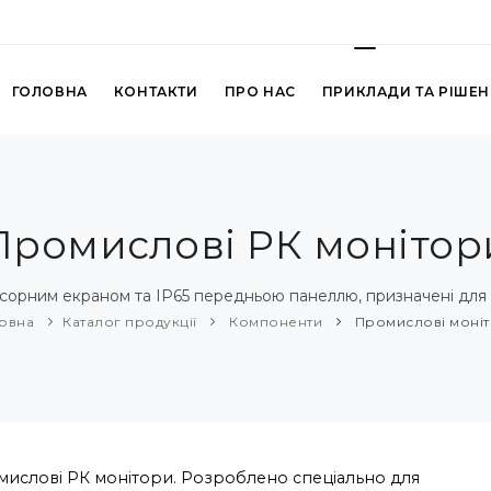
ГОЛОВНА
КОНТАКТИ
ПРО НАС
ПРИКЛАДИ ТА РІШЕ
Промислові РК монітор
сорним екраном та IP65 передньою панеллю, призначені для 
овна
Каталог продукції
Компоненти
Промислові моні
ислові РК монітори. Розроблено спеціально для