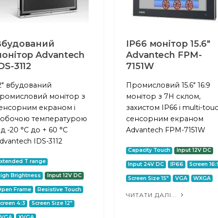
Вбудований
IP66 монітор 15.6"
онітор Advantech
Advantech FPM-
DS-3112
7151W
2" вбудований
Промисловий 15.6" 16:9
ромисловий монітор з
монітор з 7H склом,
енсорним екраном і
захистом IP66 і multi-tou
обочою температурою
сенсорним екраном
ід -20 °C до + 60 °C
Advantech FPM-7151W
dvantech IDS-3112
Capacity Touch
Input 12V DC
xtended T range
Input 24V DC
IP66
Screen 16:
igh Brightness
Input 12V DC
Screen Size 15"
VGA
WXGA
Open Frame
Resistive Touch
ЧИТАТИ ДАЛІ...
creen 4:3
Screen Size 12"
SVGA
XVGA