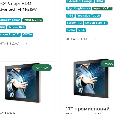
Extended T range
HDMI
-CAP, порт HDMI
High Brightness
Input 12V DC
dvantech FPM-215W
IP65
Resistive Touch
apacity Touch
Input 12V DC
Screen 4:3
Screen Size 15"
P66
Screen 16:9
SVGA
VGA
creen Size 15"
WXGA
ЧИТАТИ ДАЛІ...
ИТАТИ ДАЛІ...
Veco
Vecow
17” промисловий
5" IP65