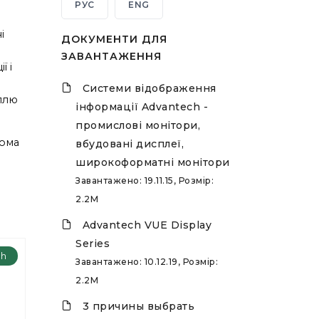
РУС
ENG
і
ДОКУМЕНТИ ДЛЯ
ЗАВАНТАЖЕННЯ
ї і
Системи відображення
ллю
інформації Advantech -
промислові монітори,
кома
вбудовані дисплеї,
широкоформатні монітори
Завантажено: 19.11.15, Розмір:
2.2M
Advantech VUE Display
Series
ch
Завантажено: 10.12.19, Розмір:
2.2M
3 причины выбрать