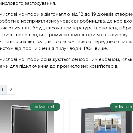
ислового застосування.
ислові монітори з діагоналлю від 12 до 19 дюймів створен
роботи в несприятливих умовах виробництва, де нерідко
річаються пил, бруд, висока температура і вологість, вібраці
тричні перешкоди. Промислові монітори мають високу
йність і оснащені суцільною алюмінієвою передньою пане
хистом від проникнення пилу і води IP65 і вище.
ислові монітори оснащуються сенсорним екраном, кіль
ами для підключення до промислових комп'ютерів.
1
2
Advantech
Advante