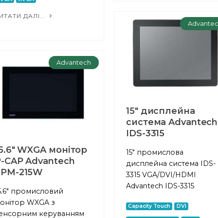
ИТАТИ ДАЛІ...
Advante
Advantech
15" дисплейна
система Advantech
IDS-3315
5.6" WXGA монітор
15" промислова
-CAP Advantech
дисплейна система IDS-
FPM-215W
3315 VGA/DVI/HDMI
Advantech IDS-3315
5.6" промисловий
онітор WXGA з
Capacity Touch
DVI
енсорним керуванням