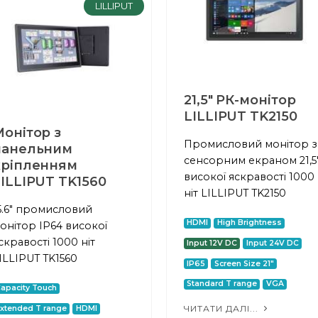
LILLIPUT
21,5" РК-монітор
LILLIPUT TK2150
онітор з
Промисловий монітор з
панельним
сенсорним екраном 21,5
кріпленням
високої яскравості 1000
ILLIPUT TK1560
ніт LILLIPUT TK2150
5.6" промисловий
HDMI
High Brightness
онітор IP64 високої
скравості 1000 ніт
Input 12V DC
Input 24V DC
ILLIPUT TK1560
IP65
Screen Size 21"
Standard T range
VGA
apacity Touch
ЧИТАТИ ДАЛІ...
xtended T range
HDMI