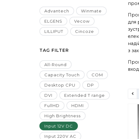
пром
Advantech
Winmate
Пром
ELGENS
Vecow
для 
зуст
LILLIPUT
Cincoze
елек
наді
TAG FILTER
з за
Пром
All-Round
вход
Capacity Touch
COM
Desktop CPU
DP
DVI
Extended T range
FullHD
HDMI
High Brightness
Input 12V DC
Input 220V AC