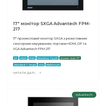
17" монітор SXGA Advantech FPM-
217
17" промисловий монітор SXGA з резистивним
сенсорним керуванням, портами HDMI, DP та
VGA Advantech FPM-217
DP
HDMI
IP66
Resistive Touch
Screen Size 17"
Standard T range
VGA
Wallmount
ЧИТАТИ ДАЛІ...
Advantech