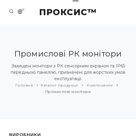
ПРОКСИС™
UK
ГОЛОВНА
КОНТАКТИ
ПРО НАС
Промислові РК монітори
ПРИКЛАДИ ТА РІШЕННЯ
Захищені монітори з РК сенсорним екраном та IP65
передньою панеллю, призначені для жорстких умов
КАТАЛОГ ПРОДУКЦІЇ
експлуатації.
Головна
Каталог продукції
Компоненти
НОВИНИ
Промислові монітори
ВИРОБНИКИ