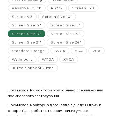
Resistive Touch
RS232
Screen 16:9
Screen 4:3
Screen Size 10"
Screen Size 12"
Screen Size 15"
Screen Size 17"
Screen Size 19"
Screen Size 21"
Screen Size 24"
Standard T range
SVGA
VGA
VGA
Wallmount
WXGA
XVGA
Знято з виробництва
Промислові РК монітори. Розроблено спеціально для
промислового застосування.
Промислові монітори з діагоналлю від 12 до 19 дюймів
створені для роботи в несприятливих умовах