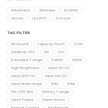
Advantech
Winmate
ELGENS
Vecow
LILLIPUT
Cincoze
TAG FILTER
All-Round
Capacity Touch
COM
Desktop CPU
DP
DVI
Extended T range
FullHD
HDMI
High Brightness
Input 12V DC
Input 220V AC
Input 24V DC
Input Wide range
IP65
IP66
MIL-STD-810
Military T range
Open Frame
Panel mount
Passive Cooling
Rackmount