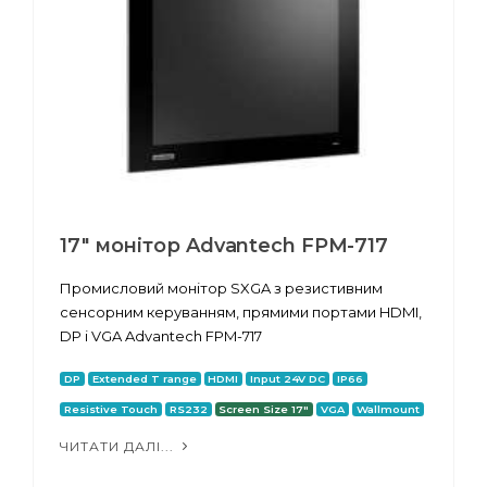
17" монітор Advantech FPM-717
Промисловий монітор SXGA з резистивним
сенсорним керуванням, прямими портами HDMI,
DP і VGA Advantech FPM-717
DP
Extended T range
HDMI
Input 24V DC
IP66
Resistive Touch
RS232
Screen Size 17"
VGA
Wallmount
ЧИТАТИ ДАЛІ...