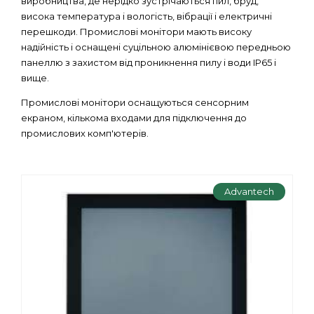
виробництва, де нерідко зустрічаються пил, бруд,
висока температура і вологість, вібрації і електричні
перешкоди. Промислові монітори мають високу
надійність і оснащені суцільною алюмінієвою передньою
панеллю з захистом від проникнення пилу і води IP65 і
вище.
Промислові монітори оснащуються сенсорним
екраном, кількома входами для підключення до
промислових комп'ютерів.
Advantech