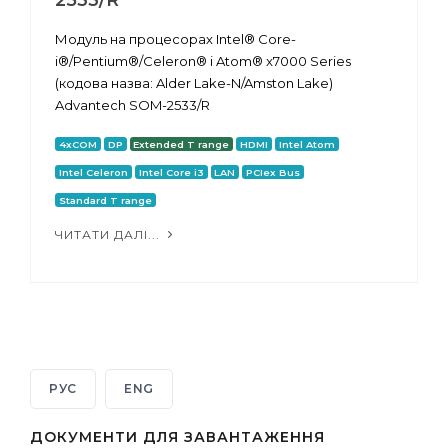
Модуль на процесорах Intel® Core-
i®/Pentium®/Celeron® і Atom® x7000 Series
(кодова назва: Alder Lake-N/Amston Lake)
Advantech SOM-2533/R
4xCOM
DP
Extended T range
HDMI
Intel Atom
Intel Celeron
Intel Core i3
LAN
PCIex Bus
Standard T range
ЧИТАТИ ДАЛІ...
РУС
ENG
ДОКУМЕНТИ ДЛЯ ЗАВАНТАЖЕННЯ