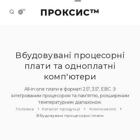
ПРОКСИС™
UK
ГОЛОВНА
КОНТАКТИ
ПРО НАС
Вбудовувані процесорні
плати та одноплатні
ПРИКЛАДИ ТА РІШЕННЯ
комп'ютери
КАТАЛОГ ПРОДУКЦІЇ
Аll-in-one плати в форматі 2.5", 3.5", EBC. З
НОВИНИ
інтегрованим процесором та пам'яттю, розширеним
температурним діапазоном.
Головна
Каталог продукції
Компоненти
Вбудовувані процесорні плати