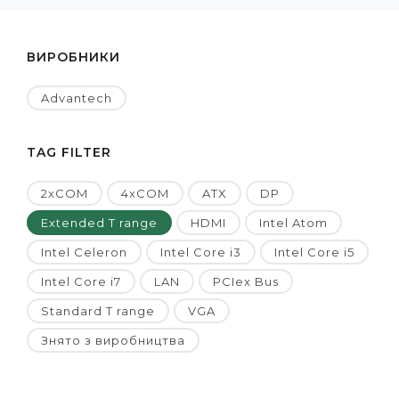
ВИРОБНИКИ
Advantech
TAG FILTER
2xCOM
4xCOM
ATX
DP
Extended T range
HDMI
Intel Atom
Intel Celeron
Intel Core i3
Intel Core i5
Intel Core i7
LAN
PCIex Bus
Standard T range
VGA
Знято з виробництва