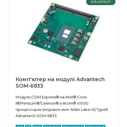
Advantech
Комп'ютер на модулі Advantech
SOM-6833
Модуль COM Express® на Intel® Core-
i®/Pentium®/Celeron® и Atom® x7000
процессорах (кодовое имя: Alder Lake-N) Type6
Advantech SOM-6833
ATX
DP
HDMI
Intel Atom
Intel Celeron
Intel Core i3