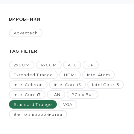
ВИРОБНИКИ
Advantech
TAG FILTER
2xCOM
4xCOM
ATX
DP
Extended T range
HDMI
Intel Atom
Intel Celeron
Intel Core i3
Intel Core i5
Intel Core i7
LAN
PCIex Bus
Standard T range
VGA
Знято з виробництва