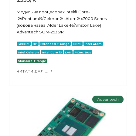
Модуль на процесорах Intel® Core-
i®/Pentium®/Celeron® і Atom® x7000 Series
(кодова назва: Alder Lake-N/Amston Lake)
Advantech SOM-2533/R
4xCOM
DP
Extended T range
HDMI
Intel Atom
Intel Celeron
Intel Core i3
LAN
PCIex Bus
Standard T range
ЧИТАТИ ДАЛІ...
Advantech