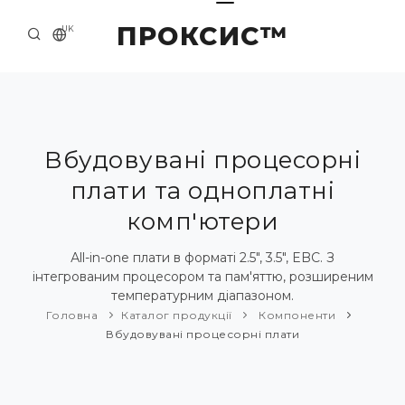
ПРОКСИС™
UK
ГОЛОВНА
КОНТАКТИ
ПРО НАС
Вбудовувані процесорні
плати та одноплатні
ПРИКЛАДИ ТА РІШЕННЯ
комп'ютери
КАТАЛОГ ПРОДУКЦІЇ
Аll-in-one плати в форматі 2.5", 3.5", EBC. З
НОВИНИ
інтегрованим процесором та пам'яттю, розширеним
температурним діапазоном.
Головна
Каталог продукції
Компоненти
Вбудовувані процесорні плати