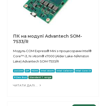
ПК на модулі Advantech SOM-
7533/R
Модуль COM Express® Mini з процесорами Intel®
Core™ i3, N і Atom® x7000 (Alder Lake-N/Amston
Lake) Advantech SOM-7533/R
2xCOM
DP
HDMI
Intel Atom
Intel Celeron
Intel Core i3
PCIex Bus
Standard T range
ЧИТАТИ ДАЛІ...