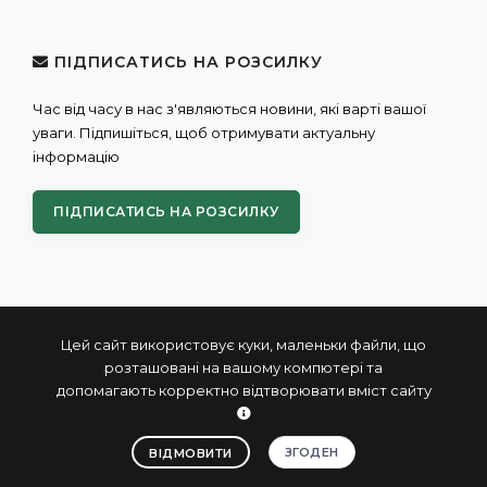
ПІДПИСАТИСЬ НА РОЗСИЛКУ
Час від часу в нас з'являються новини, які варті вашої
уваги. Підпишіться, щоб отримувати актуальну
інформацію
ПІДПИСАТИСЬ НА РОЗСИЛКУ
Цей сайт використовує куки, маленьки файли, що
розташовані на вашому компютері та
допомагають корректно відтворювати вміст сайту
© 2004 - 2026 ПРОКСИС™ - промислові комп'ютери та
системи
ЗГОДЕН
ВІДМОВИТИ