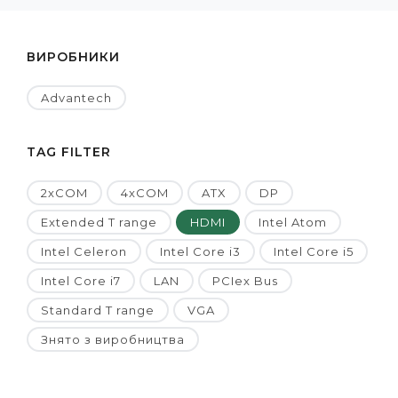
ВИРОБНИКИ
Advantech
TAG FILTER
2xCOM
4xCOM
ATX
DP
Extended T range
HDMI
Intel Atom
Intel Celeron
Intel Core i3
Intel Core i5
Intel Core i7
LAN
PCIex Bus
Standard T range
VGA
Знято з виробництва