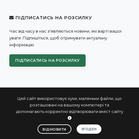
ПІДПИСАТИСЬ НА РОЗСИЛКУ
Час від часу в нас з'являються новини, які варті вашої
уваги. Підпишіться, щоб отримувати актуальну
інформацію
ПІДПИСАТИСЬ НА РОЗСИЛКУ
Цей сайт використовує куки, маленьки файли, що
розташовані на вашому компютері та
допомагають корректно відтворювати вміст сайту
© 2004 - 2026 ПРОКСИС™ - промислові комп'ютери та
системи
ЗГОДЕН
ВІДМОВИТИ