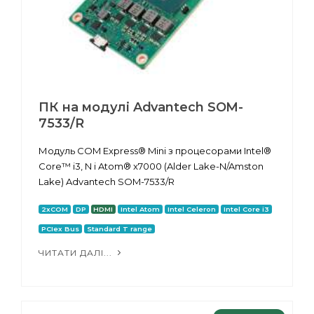
ПК на модулі Advantech SOM-
7533/R
Модуль COM Express® Mini з процесорами Intel®
Core™ i3, N і Atom® x7000 (Alder Lake-N/Amston
Lake) Advantech SOM-7533/R
2xCOM
DP
HDMI
Intel Atom
Intel Celeron
Intel Core i3
PCIex Bus
Standard T range
ЧИТАТИ ДАЛІ...