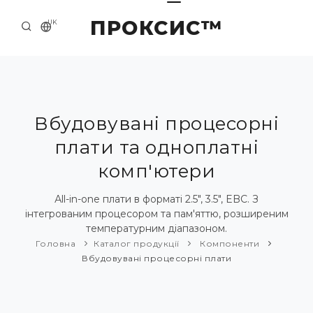
ПРОКСИС™
UK
ГОЛОВНА
КОНТАКТИ
ПРО НАС
Вбудовувані процесорні
плати та одноплатні
ПРИКЛАДИ ТА РІШЕННЯ
комп'ютери
КАТАЛОГ ПРОДУКЦІЇ
Аll-in-one плати в форматі 2.5", 3.5", EBC. З
НОВИНИ
інтегрованим процесором та пам'яттю, розширеним
температурним діапазоном.
Головна
Каталог продукції
Компоненти
Вбудовувані процесорні плати