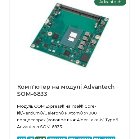
Advantech
Комп'ютер на модулі Advantech
SOM-6833
Модуль COM Express® на Intel® Core-
i®/Pentium®/Celeron® и Atom® x7000
процессорах (кодовое имя: Alder Lake-N) Type6
Advantech SOM-6833
ATX
DP
HDMI
Intel Atom
Intel Celeron
Intel Core i3