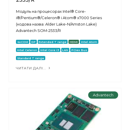
Модуль на процесорах Intel® Core-
i®/Pentium®/Celeron® і Atom® x7000 Series
(кодова назва: Alder Lake-N/Amston Lake)
Advantech SOM-2533/R
4xCOM
DP
Extended T range
HDMI
Intel Atom
Intel Celeron
Intel Core i3
LAN
PCIex Bus
Standard T range
ЧИТАТИ ДАЛІ...
Advantech