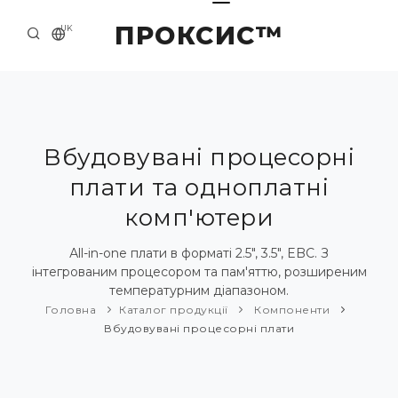
ПРОКСИС™
UK
ГОЛОВНА
КОНТАКТИ
ПРО НАС
Вбудовувані процесорні
плати та одноплатні
ПРИКЛАДИ ТА РІШЕННЯ
комп'ютери
КАТАЛОГ ПРОДУКЦІЇ
Аll-in-one плати в форматі 2.5", 3.5", EBC. З
НОВИНИ
інтегрованим процесором та пам'яттю, розширеним
температурним діапазоном.
Головна
Каталог продукції
Компоненти
Вбудовувані процесорні плати