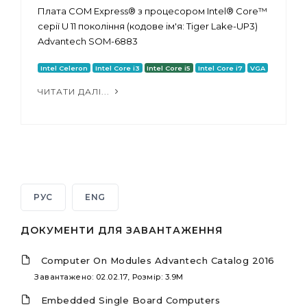
Плата COM Express® з процесором Intel® Core™
серії U 11 покоління (кодове ім'я: Tiger Lake-UP3)
Advantech SOM-6883
Intel Celeron
Intel Core i3
Intel Core i5
Intel Core i7
VGA
ЧИТАТИ ДАЛІ...
РУС
ENG
ДОКУМЕНТИ ДЛЯ ЗАВАНТАЖЕННЯ
Computer On Modules Advantech Catalog 2016
Завантажено: 02.02.17, Розмір: 3.9M
Embedded Single Board Computers