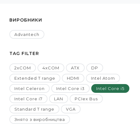
ВИРОБНИКИ
Advantech
TAG FILTER
2xCOM
4xCOM
ATX
DP
Extended T range
HDMI
Intel Atom
Intel Celeron
Intel Core i3
Intel Core i5
Intel Core i7
LAN
PCIex Bus
Standard T range
VGA
Знято з виробництва