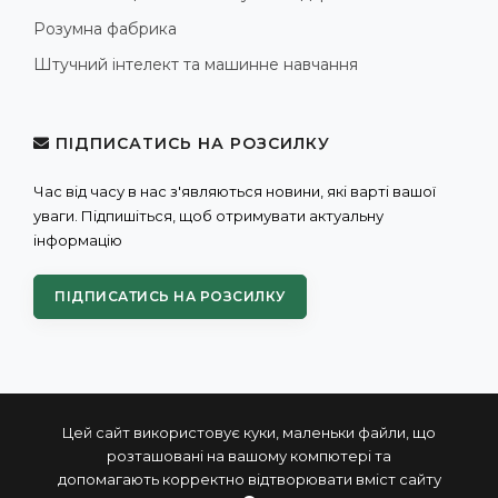
Розумна фабрика
Штучний інтелект та машинне навчання
ПІДПИСАТИСЬ НА РОЗСИЛКУ
Час від часу в нас з'являються новини, які варті вашої
уваги. Підпишіться, щоб отримувати актуальну
інформацію
ПІДПИСАТИСЬ НА РОЗСИЛКУ
Цей сайт використовує куки, маленьки файли, що
розташовані на вашому компютері та
допомагають корректно відтворювати вміст сайту
© 2004 - 2026 ПРОКСИС™ - промислові комп'ютери та