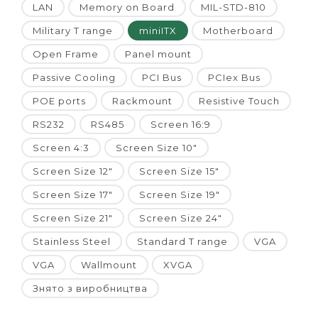
LAN
Memory on Board
MIL-STD-810
Military T range
miniITX
Motherboard
Open Frame
Panel mount
Passive Cooling
PCI Bus
PCIex Bus
POE ports
Rackmount
Resistive Touch
RS232
RS485
Screen 16:9
Screen 4:3
Screen Size 10"
Screen Size 12"
Screen Size 15"
Screen Size 17"
Screen Size 19"
Screen Size 21"
Screen Size 24"
Stainless Steel
Standard T range
VGA
VGA
Wallmount
XVGA
Знято з виробництва