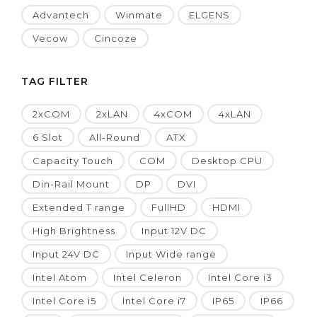
Advantech
Winmate
ELGENS
Vecow
Cincoze
TAG FILTER
2xCOM
2xLAN
4xCOM
4xLAN
6 Slot
All-Round
ATX
Capacity Touch
COM
Desktop CPU
Din-Rail Mount
DP
DVI
Extended T range
FullHD
HDMI
High Brightness
Input 12V DC
Input 24V DC
Input Wide range
Intel Atom
Intel Celeron
Intel Core i3
Intel Core i5
Intel Core i7
IP65
IP66