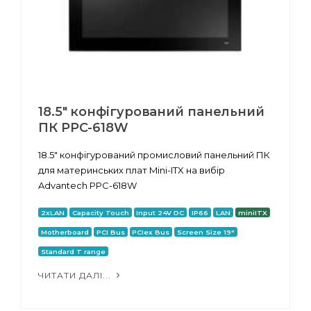
18.5" конфігурований панельний
ПК PPC-618W
18.5" конфігурований промисловий панельний ПК
для материнських плат Mini-ITX на вибір
Advantech PPC-618W
2xLAN
Capacity Touch
Input 24V DC
IP66
LAN
miniITX
Motherboard
PCI Bus
PCIex Bus
Screen Size 19"
Standard T range
ЧИТАТИ ДАЛІ...