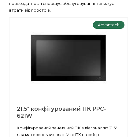
працездатності спрощує обслуговування і знижує
втрати від простоїв.
Advantech
21.5" конфігурований ПК PPC-
621W
Конфігурований панельний ПК з діагоналлю 21.5"
для материнських плат Mini-ITX на вибір