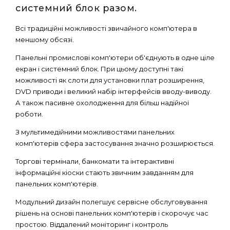
системний блок разом.
Всі традиційні можливості звичайного комп'ютера в
меншому обсязі.
Панельні промислові комп'ютери об'єднують в одне ціле
екран і системний блок. При цьому доступні такі
можливості як слоти для установки плат розширення,
DVD приводи і великий набір інтерфейсів вводу-виводу.
А також пасивне охолодження для більш надійної
роботи.
З мультимедійними можливостями панельних
комп'ютерів сфера застосування значно розширюється.
Торгові термінали, банкомати та інтерактивні
інформаційні кіоски стають звичним завданням для
панельних комп'ютерів.
Модульний дизайн полегшує сервісне обслуговування
рішень на основі панельних комп'ютерів і скорочує час
простою. Віддалений моніторинг і контроль