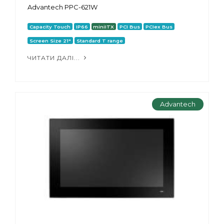
Advantech PPC-621W
Capacity Touch
IP66
miniITX
PCI Bus
PCIex Bus
Screen Size 21"
Standard T range
ЧИТАТИ ДАЛІ...
Advantech