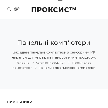
ПРОКСИС™
UK
ГОЛОВНА
КОНТАКТИ
ПРО НАС
Панельні комп'ютери
ПРИКЛАДИ ТА РІШЕННЯ
Захищені панельні комп'ютери з сенсорним РК
екраном для управління виробничим процесом.
КАТАЛОГ ПРОДУКЦІЇ
Головна
Каталог продукції
Промислові
комп'ютери
Панельні промислові комп'ютери
НОВИНИ
ВИРОБНИКИ