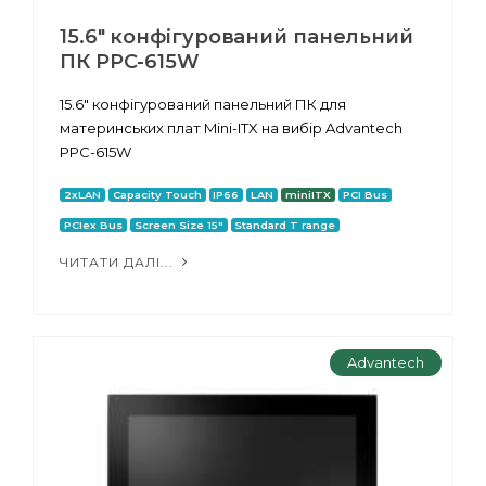
15.6" конфігурований панельний
ПК PPC-615W
15.6" конфігурований панельний ПК для
материнських плат Mini-ITX на вибір Advantech
PPC-615W
2xLAN
Capacity Touch
IP66
LAN
miniITX
PCI Bus
PCIex Bus
Screen Size 15"
Standard T range
ЧИТАТИ ДАЛІ...
Advantech