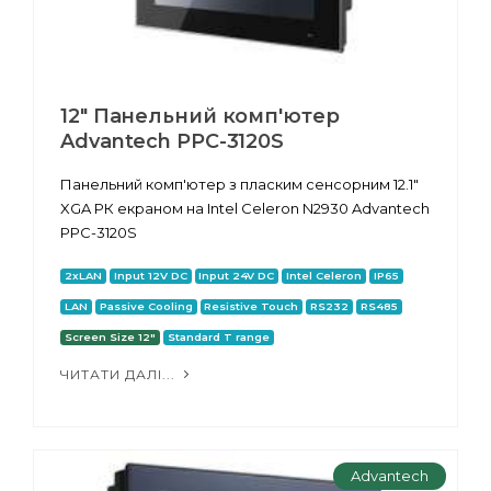
12" Панельний комп'ютер
Advantech PPC-3120S
Панельний комп'ютер з пласким сенсорним 12.1"
XGA РК екраном на Intel Celeron N2930 Advantech
PPC-3120S
2xLAN
Input 12V DC
Input 24V DC
Intel Celeron
IP65
LAN
Passive Cooling
Resistive Touch
RS232
RS485
Screen Size 12"
Standard T range
ЧИТАТИ ДАЛІ...
Advantech