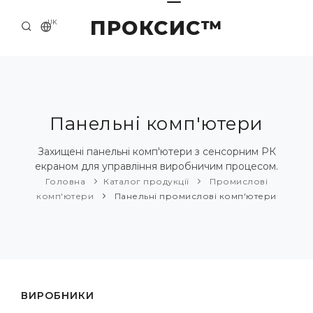
ПРОКСИС™
UK
ГОЛОВНА
КОНТАКТИ
ПРО НАС
Панельні комп'ютери
ПРИКЛАДИ ТА РІШЕННЯ
Захищені панельні комп'ютери з сенсорним РК
екраном для управління виробничим процесом.
КАТАЛОГ ПРОДУКЦІЇ
Головна
Каталог продукції
Промислові
комп'ютери
Панельні промислові комп'ютери
НОВИНИ
ВИРОБНИКИ