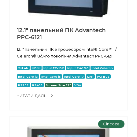
12.1" панельний ПК Advantech
PPC-6121
12.1" панельний ПК з процесором Intel® Core™ i /
Celeron® 8/9-го покоління Advantech PPC-6121
2xLAN
HDMI
Input 12V DC
Input 24V DC
Intel Celeron
Intel Core i3
Intel Core i5
Intel Core i7
LAN
PCI Bus
RS232
RS485
Screen Size 12"
VGA
ЧИТАТИ ДАЛІ...
Cincoze