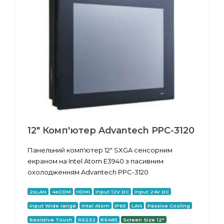
12" Комп'ютер Advantech PPC-3120
Панельний комп'ютер 12" SXGA сенсорним
екраном на Intel Atom E3940 з пасивним
охолодженням Advantech PPC-3120
2xLAN
4xCOM
HDMI
Input 12V DC
Input 24V DC
Input Wide range
Intel Atom
IP65
LAN
Passive Cooling
Resistive Touch
RS232
RS485
Screen Size 12"