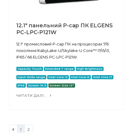
12.1" панельний P-cap ПК ELGENS
PC-LPC-P121W
12.1" промисловий P-cap ПК на процесорах 7/6
покоління KabyLake-U/Skylake-U Core™ i7/i5/i3,
IP65 / 66 ELGENS PC-LPC-P121W
Capacity Touch
Extended T range
High Brightness
Input Wide range
Intel Core i3
Intel Core i5
Intel Core i7
IP66
Screen 16:9
Screen Size 12"
ЧИТАТИ ДАЛІ...
1
2