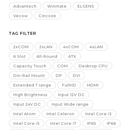
Advantech
Winmate
ELGENS
Vecow
Cincoze
TAG FILTER
2xCOM
2xLAN
4xCOM
4xLAN
6 Slot
All-Round
ATX
Capacity Touch
COM
Desktop CPU
Din-Rail Mount
DP
DVI
Extended T range
FullHD
HDMI
High Brightness
Input 12V DC
Input 24V DC
Input Wide range
Intel Atom
Intel Celeron
Intel Core i3
Intel Core i5
Intel Core i7
IP65
IP66