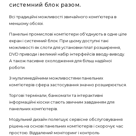
системний блок разом.
Всі традиційні можливості звичайного комп'ютера в
меншому обсязі.
Панельні промислові комп'ютери об'єднують в одне ціле
екран і системний блок. При цьому доступні такі
можливості як слоти для установки плат розширення,
DVD приводи і великий набір інтерфейсів вводу-виводу.
А також пасивне охолодження для більш надійної
роботи.
З мультимедійними можливостями панельних
комп'ютерів сфера застосування значно розширюється.
Торгові термінали, банкомати та інтерактивні
інформаційні кіоски стають звичним завданням для
панельних комп'ютерів.
Модульний дизайн полегшує сервісне обслуговування
рішень на основі панельних комп'ютерів і скорочує час
простою. Віддалений моніторинг і контроль