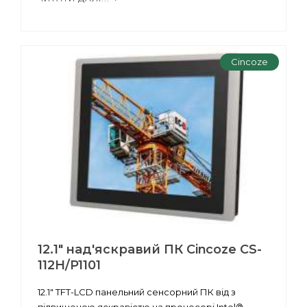
Cincoze
12.1" над'яскравий ПК Cincoze CS-
112H/P1101
12.1" TFT-LCD панельний сенсорний ПК від з