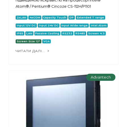
підвищеною яскравістю на процесорі Intel®
Atom® / Pentium® Cincoze CS-112H/P1101
2xLAN
4xCOM
Capacity Touch
DP
Extended T range
Input 12V DC
Input 24V DC
Input Wide range
Intel Atom
IP65
LAN
Passive Cooling
RS232
RS485
Screen 4:3
Screen Size 12"
VGA
ЧИТАТИ ДАЛІ...
Advantech