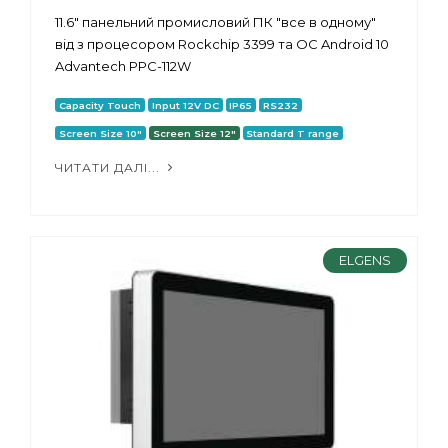
11.6" панельний промисловий ПК "все в одному"
від з процесором Rockchip 3399 та ОС Android 10
Advantech PPC-112W
Capacity Touch
Input 12V DC
IP65
RS232
Screen Size 10"
Screen Size 12"
Standard T range
ЧИТАТИ ДАЛІ...
ELGENS