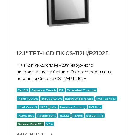
12.1" TFT-LCD ПК CS-112H/P2102E
ПК з 12.1" РК-дисплеєм для наружного
використання, на базі Intel® Core™ серії U 8-го
покоління Cincoze CS-112H / P2102E
2xLAN
Capacity Touch
DP
Extended T range
Input 12V DC
Input 24V DC
Input Wide range
Intel Core i3
Intel Core i5
IP65
LAN
Passive Cooling
PCI Bus
PCIex Bus
Rackmount
RS232
RS485
Screen 4:3
Screen Size 12"
VGA
ЧИТАТИ ДАЛІ...