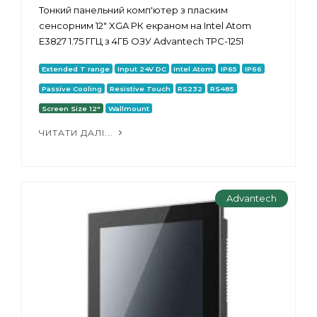
Тонкий панельний комп'ютер з пласким
сенсорним 12" XGA РК екраном на Intel Atom
E3827 1.75 ГГЦ з 4ГБ ОЗУ Advantech TPC-1251
Extended T range
Input 24V DC
Intel Atom
IP65
IP66
Passive Cooling
Resistive Touch
RS232
RS485
Screen Size 12"
Wallmount
ЧИТАТИ ДАЛІ...
Advantech