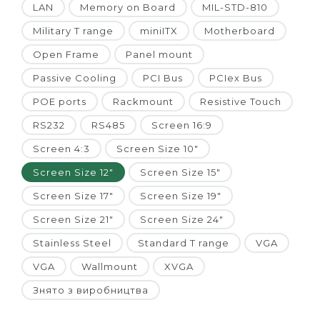
LAN
Memory on Board
MIL-STD-810
Military T range
miniITX
Motherboard
Open Frame
Panel mount
Passive Cooling
PCI Bus
PCIex Bus
POE ports
Rackmount
Resistive Touch
RS232
RS485
Screen 16:9
Screen 4:3
Screen Size 10"
Screen Size 12"
Screen Size 15"
Screen Size 17"
Screen Size 19"
Screen Size 21"
Screen Size 24"
Stainless Steel
Standard T range
VGA
VGA
Wallmount
XVGA
Знято з виробництва