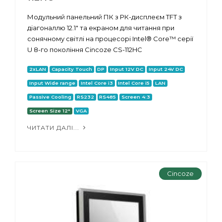
Модульний панельний ПК з РК-дисплеєм TFT з
діагоналлю 12.1" та екраном для читання при
сонячному світлі на процесорі Intel® Core™ серії
U 8-го покоління Cincoze CS-112HC
2xLAN
Capacity Touch
DP
Input 12V DC
Input 24V DC
Input Wide range
Intel Core i3
Intel Core i5
LAN
Passive Cooling
RS232
RS485
Screen 4:3
Screen Size 12"
VGA
ЧИТАТИ ДАЛІ...
Cincoze