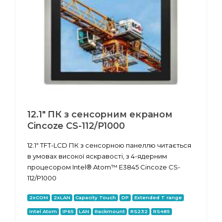
12.1" ПК з сенсорним екраном
Cincoze CS-112/P1000
12.1" TFT-LCD ПК з сенсорною панеллю читається
в умовах високої яскравості, з 4-ядерним
процесором Intel® Atom™ E3845 Cincoze CS-
112/P1000
2xCOM
2xLAN
Capacity Touch
DP
Extended T range
Intel Atom
IP65
LAN
Rackmount
RS232
RS485