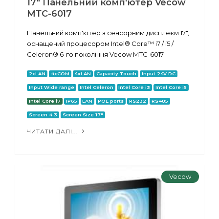
17" Панельний комп'ютер Vecow
МТС-6017
Панельний комп'ютер з сенсорним дисплеєм 17",
оснащений процесором Intel® Core™ i7 / i5 /
Celeron® 6-го покоління Vecow МТС-6017
2xLAN
4xCOM
4xLAN
Capacity Touch
Input 24V DC
Input Wide range
Intel Celeron
Intel Core i3
Intel Core i5
Intel Core i7
IP65
LAN
POE ports
RS232
RS485
Screen 4:3
Screen Size 17"
ЧИТАТИ ДАЛІ...
Vecow