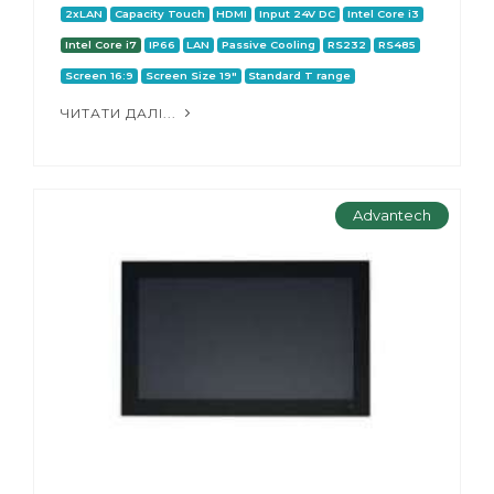
2xLAN
Capacity Touch
HDMI
Input 24V DC
Intel Core i3
Intel Core i7
IP66
LAN
Passive Cooling
RS232
RS485
Screen 16:9
Screen Size 19"
Standard T range
ЧИТАТИ ДАЛІ...
Advantech