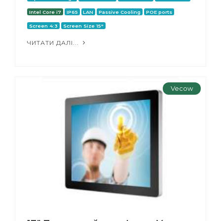
Intel Core i7
IP65
LAN
Passive Cooling
POE ports
Screen 4:3
Screen Size 15"
ЧИТАТИ ДАЛІ...
Vecow