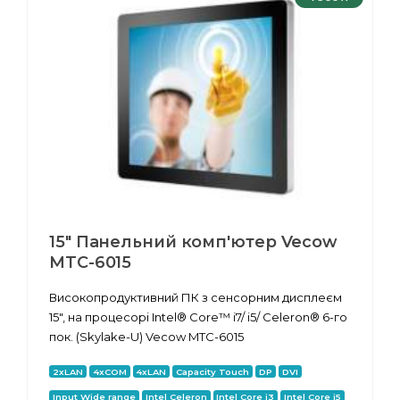
15" Панельний комп'ютер Vecow
MTC-6015
Високопродуктивний ПК з сенсорним дисплеєм
15", на процесорі Intel® Core™ i7/ i5/ Celeron® 6-го
пок. (Skylake-U) Vecow MTC-6015
2xLAN
4xCOM
4xLAN
Capacity Touch
DP
DVI
Input Wide range
Intel Celeron
Intel Core i3
Intel Core i5