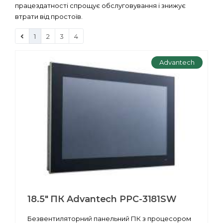
працездатності спрощує обслуговування і знижує
втрати від простоїв.
1
2
3
4
Advantech
18.5" ПК Advantech PPC-3181SW
Безвентиляторний панельний ПК з процесором