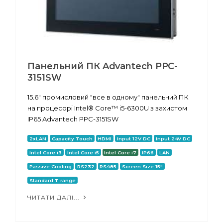
Панельний ПК Advantech PPC-
3151SW
15.6" промисловий "все в одному" панельний ПК
на процесорі Intel® Core™ i5-6300U з захистом
IP65 Advantech PPC-3151SW
2xLAN
Capacity Touch
HDMI
Input 12V DC
Input 24V DC
Intel Core i3
Intel Core i5
Intel Core i7
IP66
LAN
Passive Cooling
RS232
RS485
Screen Size 15"
Standard T range
ЧИТАТИ ДАЛІ...