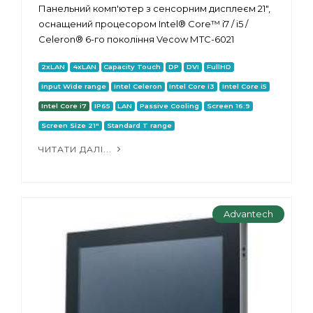
Панельний комп'ютер з сенсорним дисплеєм 21",
оснащений процесором Intel® Core™ i7 / i5 /
Celeron® 6-го покоління Vecow МТС-6021
2xLAN
4xLAN
Capacity Touch
DP
DVI
FullHD
Input Wide range
Intel Celeron
Intel Core i3
Intel Core i5
Intel Core i7
IP65
LAN
Passive Cooling
Screen 16:9
Screen Size 21"
Standard T range
ЧИТАТИ ДАЛІ...
Advantech