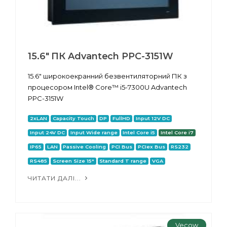
15.6" ПК Advantech PPC-3151W
15.6" широкоекранний безвентиляторний ПК з
процесором Intel® Core™ i5-7300U Advantech
PPC-3151W
2xLAN
Capacity Touch
DP
FullHD
Input 12V DC
Input 24V DC
Input Wide range
Intel Core i5
Intel Core i7
IP65
LAN
Passive Cooling
PCI Bus
PCIex Bus
RS232
RS485
Screen Size 15"
Standard T range
VGA
ЧИТАТИ ДАЛІ...
Vecow