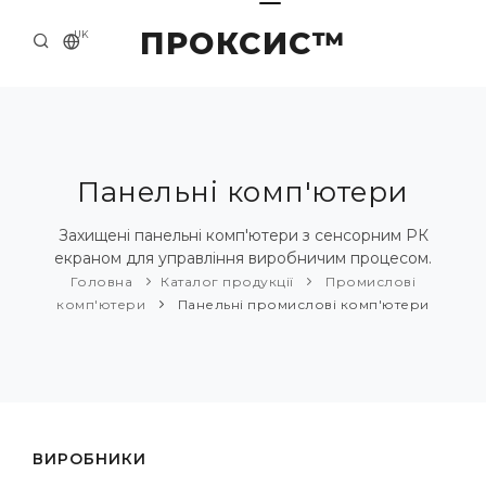
ПРОКСИС™
UK
ГОЛОВНА
КОНТАКТИ
ПРО НАС
Панельні комп'ютери
ПРИКЛАДИ ТА РІШЕННЯ
Захищені панельні комп'ютери з сенсорним РК
екраном для управління виробничим процесом.
КАТАЛОГ ПРОДУКЦІЇ
Головна
Каталог продукції
Промислові
комп'ютери
Панельні промислові комп'ютери
НОВИНИ
ВИРОБНИКИ