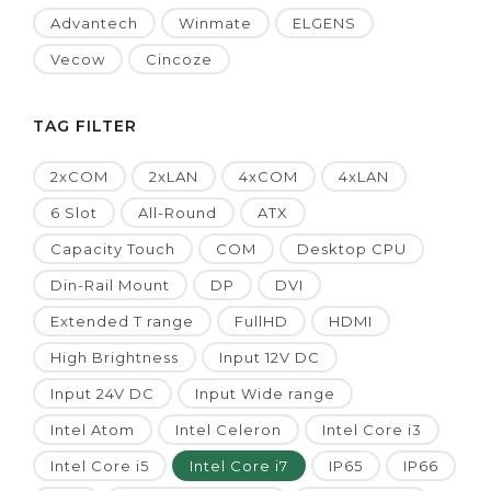
Advantech
Winmate
ELGENS
Vecow
Cincoze
TAG FILTER
2xCOM
2xLAN
4xCOM
4xLAN
6 Slot
All-Round
ATX
Capacity Touch
COM
Desktop CPU
Din-Rail Mount
DP
DVI
Extended T range
FullHD
HDMI
High Brightness
Input 12V DC
Input 24V DC
Input Wide range
Intel Atom
Intel Celeron
Intel Core i3
Intel Core i5
Intel Core i7
IP65
IP66