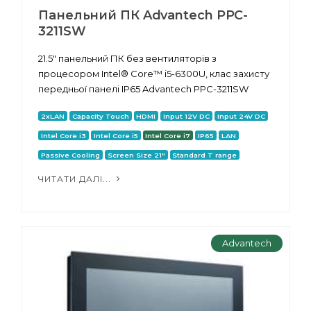
Панельний ПК Advantech PPC-
3211SW
21.5" панельний ПК без вентиляторів з
процесором Intel® Core™ i5-6300U, клас захисту
передньої панелі IP65 Advantech PPC-3211SW
2xLAN
Capacity Touch
HDMI
Input 12V DC
Input 24V DC
Intel Core i3
Intel Core i5
Intel Core i7
IP65
LAN
Passive Cooling
Screen Size 21"
Standard T range
ЧИТАТИ ДАЛІ...
Advantech