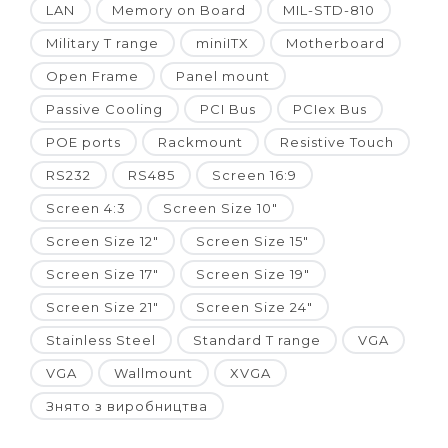
LAN
Memory on Board
MIL-STD-810
Military T range
miniITX
Motherboard
Open Frame
Panel mount
Passive Cooling
PCI Bus
PCIex Bus
POE ports
Rackmount
Resistive Touch
RS232
RS485
Screen 16:9
Screen 4:3
Screen Size 10"
Screen Size 12"
Screen Size 15"
Screen Size 17"
Screen Size 19"
Screen Size 21"
Screen Size 24"
Stainless Steel
Standard T range
VGA
VGA
Wallmount
XVGA
Знято з виробництва