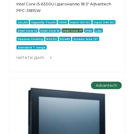
Intel Core i5-6300U і діагоналлю 18.5" Advantech
PPC-3181SW
2xLAN
Capacity Touch
HDMI
Input 12V DC
Input 24V DC
Intel Core i3
Intel Core i5
Intel Core i7
IP65
LAN
Passive Cooling
RS232
RS485
Screen Size 19"
Standard T range
ЧИТАТИ ДАЛІ...
Advantech