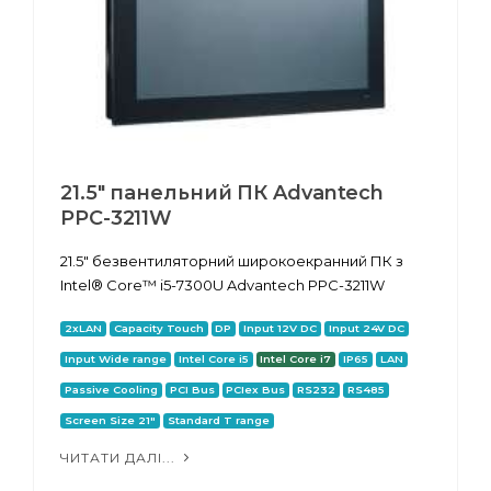
21.5" панельний ПК Advantech
PPC-3211W
21.5" безвентиляторний широкоекранний ПК з
Intel® Core™ i5-7300U Advantech PPC-3211W
2xLAN
Capacity Touch
DP
Input 12V DC
Input 24V DC
Input Wide range
Intel Core i5
Intel Core i7
IP65
LAN
Passive Cooling
PCI Bus
PCIex Bus
RS232
RS485
Screen Size 21"
Standard T range
ЧИТАТИ ДАЛІ...