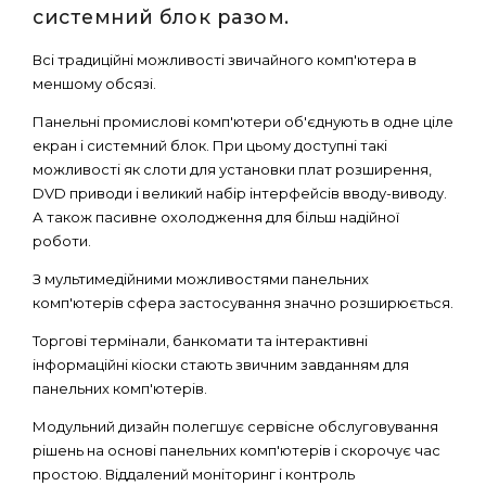
системний блок разом.
Всі традиційні можливості звичайного комп'ютера в
меншому обсязі.
Панельні промислові комп'ютери об'єднують в одне ціле
екран і системний блок. При цьому доступні такі
можливості як слоти для установки плат розширення,
DVD приводи і великий набір інтерфейсів вводу-виводу.
А також пасивне охолодження для більш надійної
роботи.
З мультимедійними можливостями панельних
комп'ютерів сфера застосування значно розширюється.
Торгові термінали, банкомати та інтерактивні
інформаційні кіоски стають звичним завданням для
панельних комп'ютерів.
Модульний дизайн полегшує сервісне обслуговування
рішень на основі панельних комп'ютерів і скорочує час
простою. Віддалений моніторинг і контроль