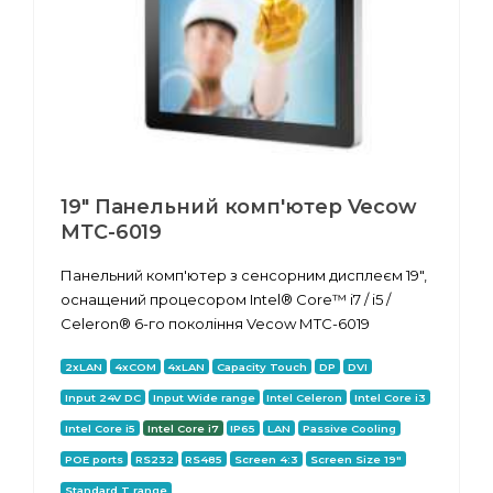
19" Панельний комп'ютер Vecow
МТС-6019
Панельний комп'ютер з сенсорним дисплеєм 19",
оснащений процесором Intel® Core™ i7 / i5 /
Celeron® 6-го покоління Vecow МТС-6019
2xLAN
4xCOM
4xLAN
Capacity Touch
DP
DVI
Input 24V DC
Input Wide range
Intel Celeron
Intel Core i3
Intel Core i5
Intel Core i7
IP65
LAN
Passive Cooling
POE ports
RS232
RS485
Screen 4:3
Screen Size 19"
Standard T range