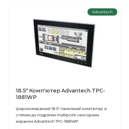
Advantech
18.5" Комп'ютер Advantech TPC-
1881WP
Широкоекранний 18.5" панельний комп'ютер зі
стійким до подряпин multipoint сенсорним
екраном Advantech TPC-1881WP