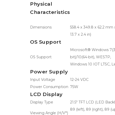
Physical
Characteristics
Dimensions
558.4 x 349.8 x 62.2 mm (
13.7 x 2.4 in)
OS Support
Microsoft® Windows 7(3
OS Support
bit)/10(64-bit), WES7P,
Windows 10 IOT LTSC, L
Power Supply
Input Voltage
12-24 VDC
Power Consumption
75W
LCD Display
Display Type
21.5" TFT LCD (LED Backl
89 (left), 89 (right), 89 (u
Viewing Angle (H/V°)