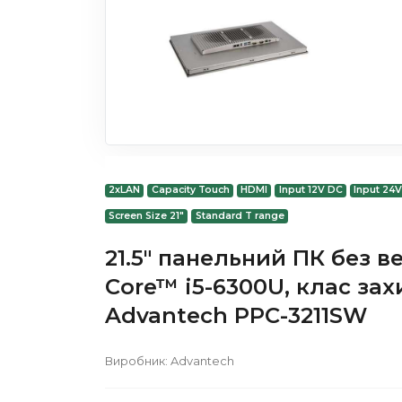
2xLAN
Capacity Touch
HDMI
Input 12V DC
Input 24
Screen Size 21"
Standard T range
21.5" панельний ПК без в
Core™ i5-6300U, клас зах
Advantech PPC-3211SW
Виробник:
Advantech