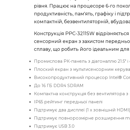
рівня. Працює на процесоре 6-го покол
продуктивність, пам'ять, графіку і пі
компактній, безвентиляторній, вбудова
Конструкція PPC-3211SW відрізняєтьс
сенсорний екран з захистом передньої 
сплаву, що робить його ідеальним для 
Промислова РК-панель з діагоналлю 21.5" і
Плоский екран з мультисенсорним керув
Високопродуктивний процесор Intel® Core
До 16 ГБ DDR4 SDRAM
Компактна конструкція без вентилятора з 
IP65 рейтинг передньої панелі
Підтримує два дисплеї (1 х зовнішній HDMI
Підтримує повнорозмірне розширення mi
Підтримує USB 3.0