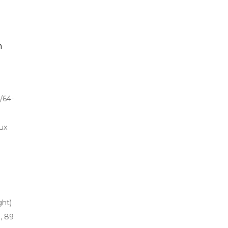
m
/64-
ux
ght)
), 89