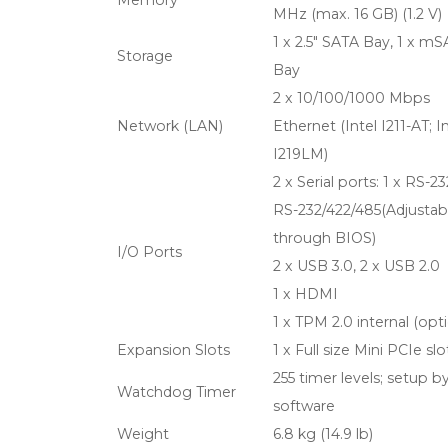
Memory
MHz (max. 16 GB) (1.2 V)
1 x 2.5" SATA Bay, 1 x m
Storage
Bay
2 x 10/100/1000 Mbps
Network (LAN)
Ethernet (Intel I211-AT; I
I219LM)
2 x Serial ports: 1 x RS-232
RS-232/422/485(Adjustab
through BIOS)
I/O Ports
2 x USB 3.0, 2 x USB 2.0
1 x HDMI
1 x TPM 2.0 internal (opti
Expansion Slots
1 x Full size Mini PCIe slo
255 timer levels; setup b
Watchdog Timer
software
Weight
6.8 kg (14.9 lb)