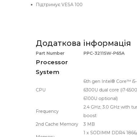
Підтримує VESA 100
Додаткова інформація
Part Number
PPC-3211SW-P65A
Processor
System
6th gen Intel® Core™ i5-
CPU
6300U dual core (i7-6500
6100U optional)
2.4 GHz; 3.0 GHz with tu
Frequency
boost
2nd Cache Memory
3 MB
1 x SODIMM DDR4 1866/