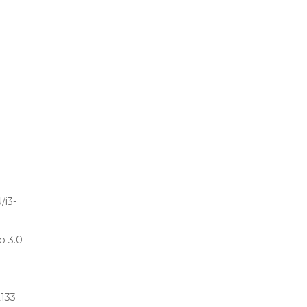
/i3-
o 3.0
133