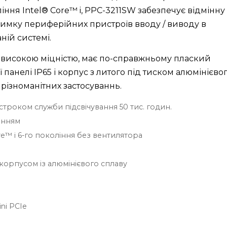
іння Intel® Core™ i, PPC-3211SW забезпечує відмінну
дтримку периферійних пристроїв вводу / виводу в
ній системі.
я високою міцністю, має по-справжньому плаский
панелі IP65 і корпус з литого під тиском алюмінієво
різноманітних застосуваннь.
 строком служби підсвічування 50 тис. годин.
анням
™ i 6-го покоління без вентилятора
корпусом із алюмінієвого сплаву
)
ni PCIe