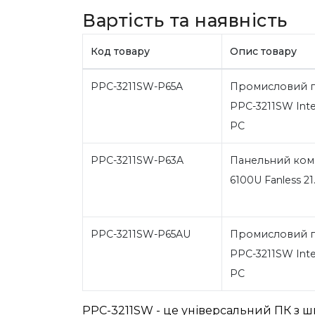
Вартість та наявність
Код товару
Опис товару
PPC-3211SW-P65A
Промисловий п
PPC-3211SW Intel
PC
PPC-3211SW-P63A
Панельний комп'
6100U Fanless 21
PPC-3211SW-P65AU
Промисловий п
PPC-3211SW Intel
PC
PPC-3211SW - це універсальний ПК з 