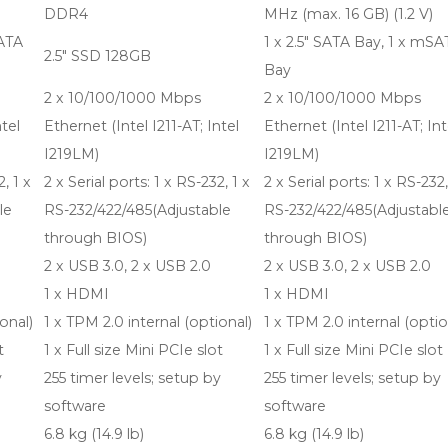
DDR4
MHz (max. 16 GB) (1.2 V)
SATA
1 x 2.5" SATA Bay, 1 x mSA
2.5" SSD 128GB
Bay
2 x 10/100/1000 Mbps
2 x 10/100/1000 Mbps
ntel
Ethernet (Intel I211-AT; Intel
Ethernet (Intel I211-AT; Int
I219LM)
I219LM)
, 1 x
2 x Serial ports: 1 x RS-232, 1 x
2 x Serial ports: 1 x RS-232,
le
RS-232/422/485(Adjustable
RS-232/422/485(Adjustabl
through BIOS)
through BIOS)
2 x USB 3.0, 2 x USB 2.0
2 x USB 3.0, 2 x USB 2.0
1 x HDMI
1 x HDMI
onal)
1 x TPM 2.0 internal (optional)
1 x TPM 2.0 internal (optio
t
1 x Full size Mini PCIe slot
1 x Full size Mini PCIe slot
y
255 timer levels; setup by
255 timer levels; setup by
software
software
6.8 kg (14.9 lb)
6.8 kg (14.9 lb)