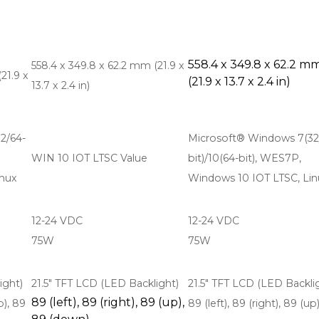
558.4 x 349.8 x 62.2 m
558.4 x 349.8 x 62.2 mm (21.9 x
21.9 x
(21.9 x 13.7 x 2.4 in)
13.7 x 2.4 in)
2/64-
Microsoft® Windows 7(32
WIN 10 IOT LTSC Value
bit)/10(64-bit), WES7P,
inux
Windows 10 IOT LTSC, Lin
12-24 VDC
12-24 VDC
75W
75W
ight)
21.5" TFT LCD (LED Backlight)
21.5" TFT LCD (LED Backli
89 (left), 89 (right), 89 (up),
p), 89
89 (left), 89 (right), 89 (up