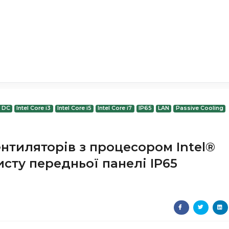
V DC
Intel Core i3
Intel Core i5
Intel Core i7
IP65
LAN
Passive Cooling
ентиляторів з процесором Intel®
исту передньої панелі IP65