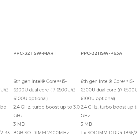
PPC-3211SW-MART
PPC-3211SW-P63A
6th gen Intel® Core™ i5-
6th gen Intel® Core™ i5-
U/i3-
6300U dual core (i7-6500U/i3-
6300U dual core (i7-6500U
6100U optional)
6100U optional)
rbo
2.4 GHz, turbo boost up to 3.0
2.4 GHz, turbo boost up t
GHz
GHz
3 MB
3 MB
2133
8GB SO-DIMM 2400MHz
1 x SODIMM DDR4 1866/2