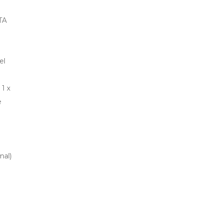
TA
el
 1 x
e
nal)