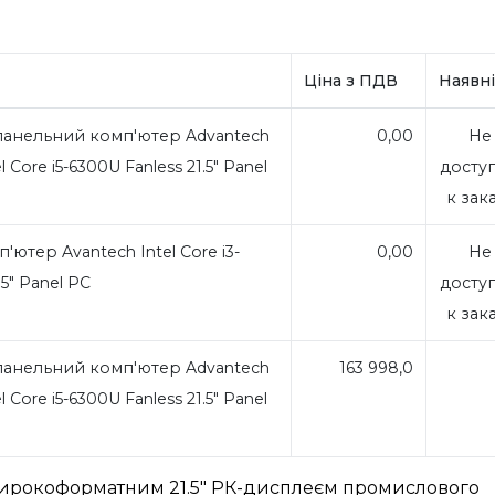
Ціна з ПДВ
Наявні
анельний комп'ютер Advantech
0,00
Не
 Core i5-6300U Fanless 21.5" Panel
досту
к зак
ютер Avantech Intel Core i3-
0,00
Не
.5" Panel PC
досту
к зак
анельний комп'ютер Advantech
163 998,0
 Core i5-6300U Fanless 21.5" Panel
широкоформатним 21.5" РК-дисплеєм промислового