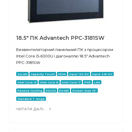
18.5" ПК Advantech PPC-3181SW
Безвентиляторний панельний ПК з процесором
Intel Core i5-6300U і діагоналлю 18.5" Advantech
PPC-3181SW
2xLAN
Capacity Touch
HDMI
Input 12V DC
Input 24V DC
Intel Core i3
Intel Core i5
Intel Core i7
IP65
LAN
Passive Cooling
RS232
RS485
Screen Size 19"
Standard T range
ЧИТАТИ ДАЛІ...