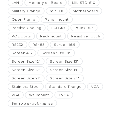
LAN
Memory on Board
MIL-STD-810
Military T range
miniITX
Motherboard
Open Frame
Panel mount
Passive Cooling
PCI Bus
PCIex Bus
POE ports
Rackmount
Resistive Touch
RS232
RS485
Screen 16:9
Screen 4:3
Screen Size 10"
Screen Size 12"
Screen Size 15"
Screen Size 17"
Screen Size 19"
Screen Size 21"
Screen Size 24"
Stainless Steel
Standard T range
VGA
VGA
Wallmount
XVGA
Знято з виробництва