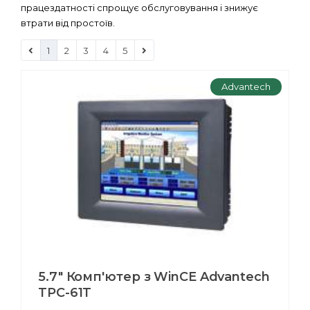
працездатності спрощує обслуговування і знижує
втрати від простоїв.
1
2
3
4
5
Advantech
5.7" Комп'ютер з WinCE Advantech
TPC-61T