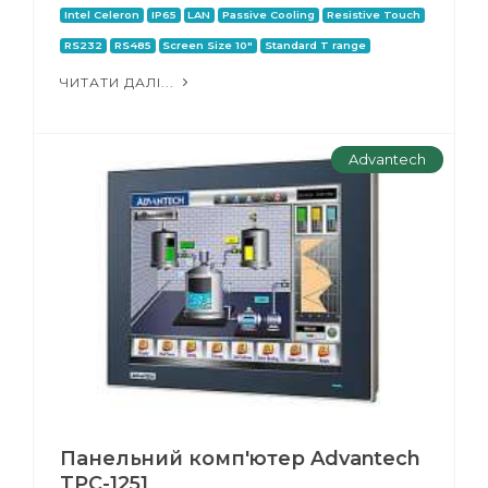
Intel Celeron
IP65
LAN
Passive Cooling
Resistive Touch
RS232
RS485
Screen Size 10"
Standard T range
ЧИТАТИ ДАЛІ...
Advantech
Панельний комп'ютер Advantech
TPC-1251