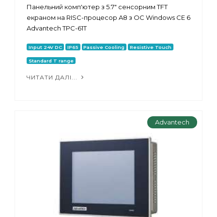
Панельний комп'ютер з 5.7" сенсорним TFT
екраном на RISC-процесор A8 з ОС Windows CE 6
Advantech TPC-61T
Input 24V DC
IP65
Passive Cooling
Resistive Touch
Standard T range
ЧИТАТИ ДАЛІ...
Advantech