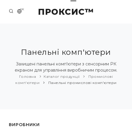
ПРОКСИС™
UK
ГОЛОВНА
КОНТАКТИ
ПРО НАС
Панельні комп'ютери
ПРИКЛАДИ ТА РІШЕННЯ
Захищені панельні комп'ютери з сенсорним РК
екраном для управління виробничим процесом.
КАТАЛОГ ПРОДУКЦІЇ
Головна
Каталог продукції
Промислові
комп'ютери
Панельні промислові комп'ютери
НОВИНИ
ВИРОБНИКИ