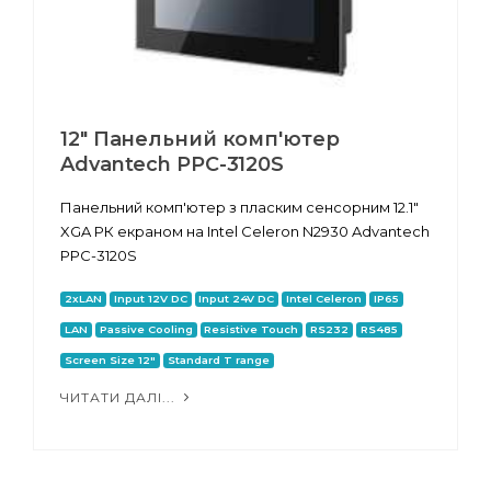
12" Панельний комп'ютер
Advantech PPC-3120S
Панельний комп'ютер з пласким сенсорним 12.1"
XGA РК екраном на Intel Celeron N2930 Advantech
PPC-3120S
2xLAN
Input 12V DC
Input 24V DC
Intel Celeron
IP65
LAN
Passive Cooling
Resistive Touch
RS232
RS485
Screen Size 12"
Standard T range
ЧИТАТИ ДАЛІ...