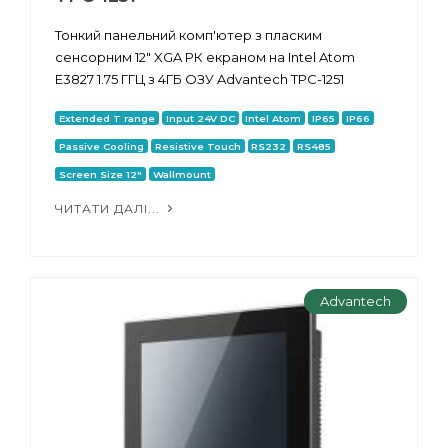
Тонкий панельний комп'ютер з пласким
сенсорним 12" XGA РК екраном на Intel Atom
E3827 1.75 ГГЦ з 4ГБ ОЗУ Advantech TPC-1251
Extended T range
Input 24V DC
Intel Atom
IP65
IP66
Passive Cooling
Resistive Touch
RS232
RS485
Screen Size 12"
Wallmount
ЧИТАТИ ДАЛІ...
Advantech