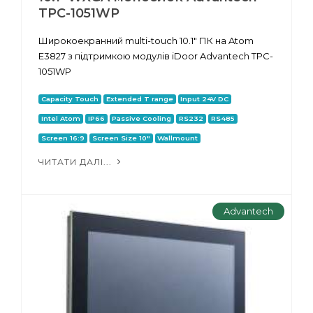
TPC-1051WP
Широкоекранний multi-touch 10.1" ПК на Atom
E3827 з підтримкою модулів iDoor Advantech TPC-
1051WP
Capacity Touch
Extended T range
Input 24V DC
Intel Atom
IP66
Passive Cooling
RS232
RS485
Screen 16:9
Screen Size 10"
Wallmount
ЧИТАТИ ДАЛІ...
Advantech