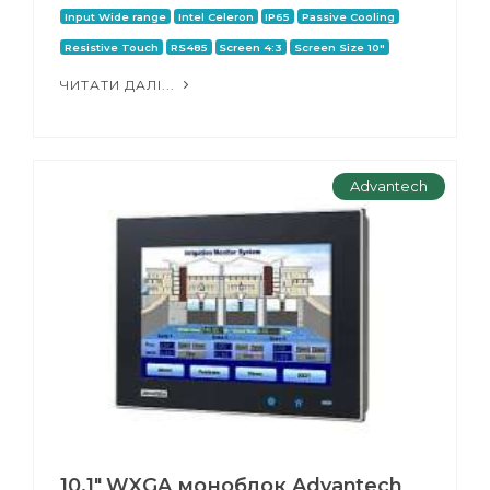
Input Wide range
Intel Celeron
IP65
Passive Cooling
Resistive Touch
RS485
Screen 4:3
Screen Size 10"
ЧИТАТИ ДАЛІ...
Advantech
10.1" WXGA моноблок Advantech