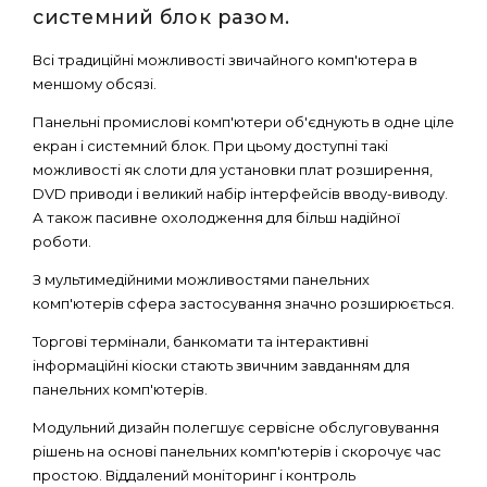
системний блок разом.
Всі традиційні можливості звичайного комп'ютера в
меншому обсязі.
Панельні промислові комп'ютери об'єднують в одне ціле
екран і системний блок. При цьому доступні такі
можливості як слоти для установки плат розширення,
DVD приводи і великий набір інтерфейсів вводу-виводу.
А також пасивне охолодження для більш надійної
роботи.
З мультимедійними можливостями панельних
комп'ютерів сфера застосування значно розширюється.
Торгові термінали, банкомати та інтерактивні
інформаційні кіоски стають звичним завданням для
панельних комп'ютерів.
Модульний дизайн полегшує сервісне обслуговування
рішень на основі панельних комп'ютерів і скорочує час
простою. Віддалений моніторинг і контроль