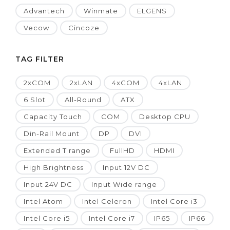
Advantech
Winmate
ELGENS
Vecow
Cincoze
TAG FILTER
2xCOM
2xLAN
4xCOM
4xLAN
6 Slot
All-Round
ATX
Capacity Touch
COM
Desktop CPU
Din-Rail Mount
DP
DVI
Extended T range
FullHD
HDMI
High Brightness
Input 12V DC
Input 24V DC
Input Wide range
Intel Atom
Intel Celeron
Intel Core i3
Intel Core i5
Intel Core i7
IP65
IP66