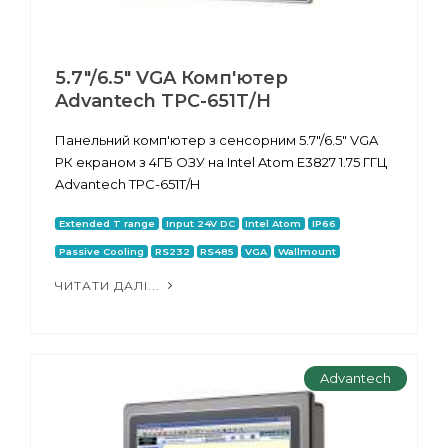
5.7"/6.5" VGA Комп'ютер
Advantech TPC-651T/H
Панельний комп'ютер з сенсорним 5.7"/6.5" VGA
РК екраном з 4ГБ ОЗУ на Intel Atom E3827 1.75 ГГЦ
Advantech TPC-651T/H
Extended T range
Input 24V DC
Intel Atom
IP66
Passive Cooling
RS232
RS485
VGA
Wallmount
ЧИТАТИ ДАЛІ...
Advantech