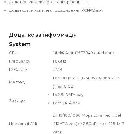
Додатковий GPIO (8 каналів, рівень TTL)
Додатковий комплект розширення PCI/PCIe x1
Додаткова інформація
System
CPU
Intel® Atom™ E3940 quad core
Frequency
1.6 GHz
L2 Cache
2 MB
1 x SODIMM DDR3L 1600/1866 MHz
Memory
(max. 8 GB)
1 x 2.5" SATA bay
Storage
1 x mSATA bay
2 x 10/100/1000 Mbps Ethernet (Intel
Network (LAN)
I210AT A ver.) or 2.5GbE (Intel I225LM B
ver.)