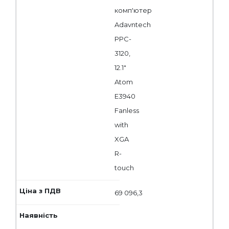
комп'ютер
Adavntech
PPC-
3120,
12.1"
Atom
E3940
Fanless
with
XGA
R-
touch
69 096,3