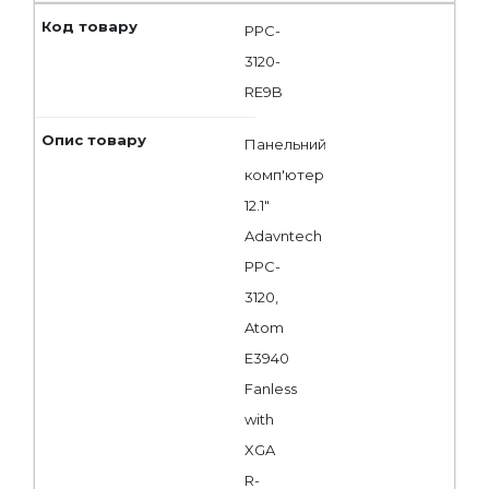
PPC-
3120-
RE9B
Панельний
комп'ютер
12.1"
Adavntech
PPC-
3120,
Atom
E3940
Fanless
with
XGA
R-