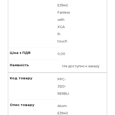
E3940
Fanless
with
XGA
R-
touch
0,00
Не доступно к заказу
PPC-
3120-
RE9BU
Atom
E3940