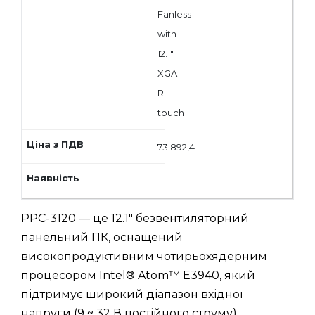
Fanless
with
12.1"
XGA
R-
touch
73 892,4
PPC-3120 — це 12.1" безвентиляторний
панельний ПК, оснащений
високопродуктивним чотирьохядерним
процесором Intel® Atom™ E3940, який
підтримує широкий діапазон вхідної
напруги (9 ~ 32 В постійного струму).