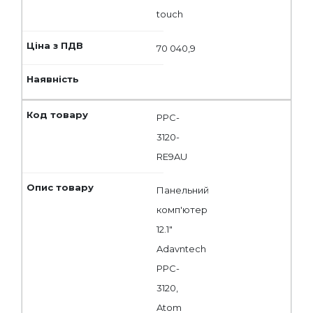
touch
70 040,9
PPC-
3120-
RE9AU
Панельний
комп'ютер
12.1"
Adavntech
PPC-
3120,
Atom