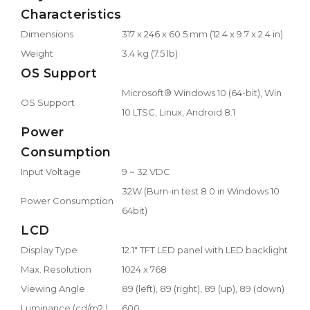
Characteristics
Dimensions
317 x 246 x 60.5 mm (12.4 x 9.7 x 2.4 in)
Weight
3.4 kg (7.5 lb)
OS Support
Microsoft® Windows 10 (64-bit), Win
OS Support
10 LTSC, Linux, Android 8.1
Power
Consumption
Input Voltage
9 ~ 32 VDC
32W (Burn-in test 8.0 in Windows 10
Power Consumption
64bit)
LCD
Display Type
12.1" TFT LED panel with LED backlight
Max. Resolution
1024 x 768
Viewing Angle
89 (left), 89 (right), 89 (up), 89 (down)
Luminance (cd/m2 )
600