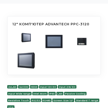
12" КОМП'ЮТЕР ADVANTECH PPC-3120
2xLAN
4xCOM
HDMI
Input 12V DC
Input 24V DC
Input Wide range
Intel Atom
IP65
LAN
Passive Cooling
Resistive Touch
RS232
RS485
Screen Size 12"
Standard T range
VGA