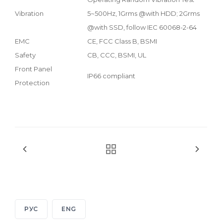
Vibration
5~500Hz, 1Grms @with HDD; 2Grms
@with SSD, follow IEC 60068-2-64
EMC
CE, FCC Class B, BSMI
Safety
CB, CCC, BSMI, UL
Front Panel
IP66 compliant
Protection
РУС
ENG