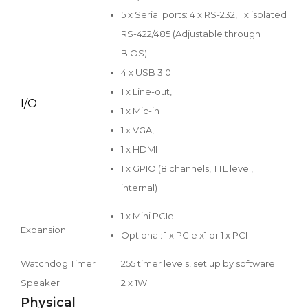
5 x Serial ports: 4 x RS-232, 1 x isolated
RS-422/485 (Adjustable through
BIOS)
4 x USB 3.0
1 x Line-out,
I/O
1 x Mic-in
1 x VGA,
1 x HDMI
1 x GPIO (8 channels, TTL level,
internal)
1 x Mini PCIe
Expansion
Optional: 1 x PCIe x1 or 1 x PCI
Watchdog Timer
255 timer levels, set up by software
Speaker
2 x 1W
Physical