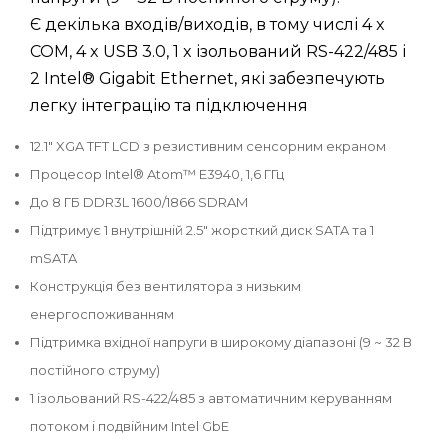
Є декілька входів/виходів, в тому числі 4 x
COM, 4 x USB 3.0, 1 x ізольований RS-422/485 і
2 Intel® Gigabit Ethernet, які забезпечують
легку інтеграцію та підключення
12.1" XGA TFT LCD з резистивним сенсорним екраном
Процесор Intel® Atom™ E3940, 1,6 ГГц
До 8 ГБ DDR3L 1600/1866 SDRAM
Підтримує 1 внутрішній 2.5" жорсткий диск SATA та 1
mSATA
Конструкція без вентилятора з низьким
енергоспоживанням
Підтримка вхідної напруги в широкому діапазоні (9 ~ 32 В
постійного струму)
1 ізольований RS-422/485 з автоматичним керуванням
потоком і подвійним Intel GbE