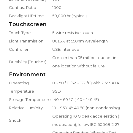
Contrast Ratio
1000
Backlight Lifetime
50,000 hr (typical)
Touchscreen
Touch Type
5-wire resistive touch
Light Transmission
80±5% at 550nm wavelength
Controller
USB interface
Greater than 35 million touches in
Durability (Touches)
one location without failure
Environment
Operating
0 ~ 50 °C (32 ~ 122 °F) with 2.5" SATA
Temperature
SSD
Storage Temperature
-40 ~ 60 °C (-40 ~ 140 °F)
Relative Humidity
10 ~ 95% @ 40 °C (non-condensing)
Operating 10 G peak acceleration (11
Shock
ms duration), follow IEC 60068-2-27
Operating Random Vibration Test