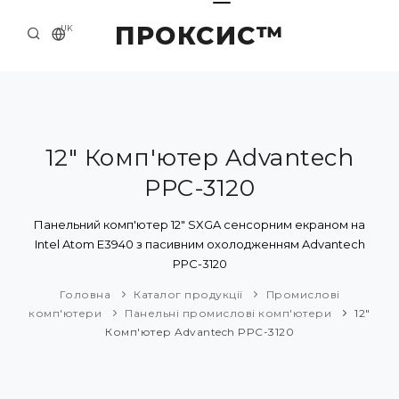
ПРОКСИС™
UK
ГОЛОВНА
КОНТАКТИ
ПРО НАС
12" Комп'ютер Advantech
PPC-3120
ПРИКЛАДИ ТА РІШЕННЯ
КАТАЛОГ ПРОДУКЦІЇ
Панельний комп'ютер 12" SXGA сенсорним екраном на
Intel Atom E3940 з пасивним охолодженням Advantech
НОВИНИ
PPC-3120
Головна
Каталог продукції
Промислові
комп'ютери
Панельні промислові комп'ютери
12"
Комп'ютер Advantech PPC-3120