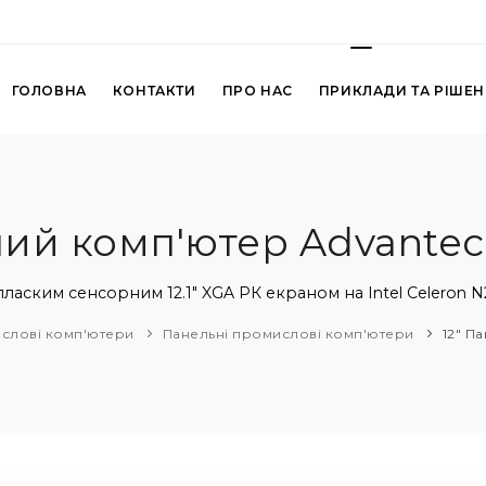
ГОЛОВНА
КОНТАКТИ
ПРО НАС
ПРИКЛАДИ ТА РІШЕ
ний комп'ютер Advantec
ласким сенсорним 12.1" XGA РК екраном на Intel Celeron N
слові комп'ютери
Панельні промислові комп'ютери
12" П