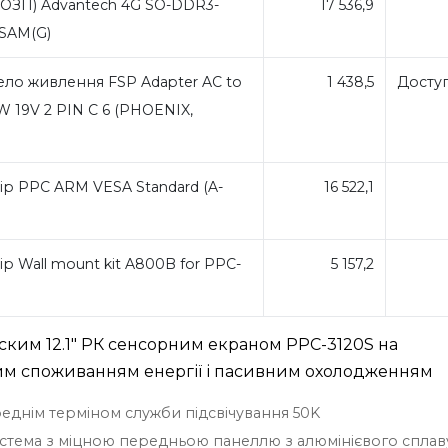
(ОЗП) Advantech 4G SO-DDR3-
17 536,9
V SAM(G)
ло живлення FSP Adapter AC to
1 438,5
Досту
 19V 2 PIN С 6 (PHOENIX,
р PPC ARM VESA Standard (A-
16 522,1
 Wall mount kit A800B for PPC-
5 157,2
ским 12.1" РК сенсорним екраном PPC-3120S на
ьким споживанням енергії і пасивним охолодженням
реднім терміном служби підсвічування 50K
стема з міцною передньою панеллю з алюмінієвого сплав