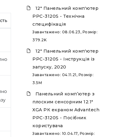
12" Панельний комп'ютер
PPC-3120S - Технічна
сть
специфікація
Завантажено: 08.06.23, Розмір:
379.2K
12" Панельний комп'ютер
PPC-3120S - Інструкція із
пно
запуску, 2020
Завантажено: 04.11.21, Розмір:
3.5M
пно
Панельний комп’ютер з
азу
плоским сенсорним 12.1"
XGA РК екраном Advantech
PPC-3120S - Посібник
користувача
Завантажено: 10.04.17, Розмір: