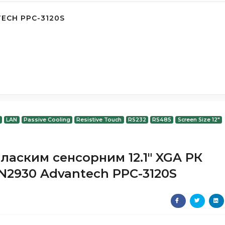
ECH PPC-3120S
LAN
Passive Cooling
Resistive Touch
RS232
RS485
Screen Size 12"
ласким сенсорним 12.1" XGA РК
 N2930 Advantech PPC-3120S