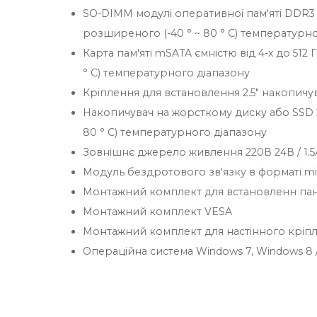
SO-DIMM модулі оперативної пам'яті DDR3 об
розширеного (-40 ° ~ 80 ° C) температурн
Карта пам'яті mSATA ємністю від 4-х до 512 
° C) температурного діапазону
Кріплення для встановлення 2.5" накопичу
Накопичувач на жорсткому диску або SSD 2.
80 ° C) температурного діапазону
Зовнішнє джерело живлення 220В 24В / 1.5
Модуль бездротового зв'язку в форматі mini
Монтажний комплект для встановленн пан
Монтажний комплект VESA
Монтажний комплект для настінного кріп
Операційна система Windows 7, Windows 8 / 