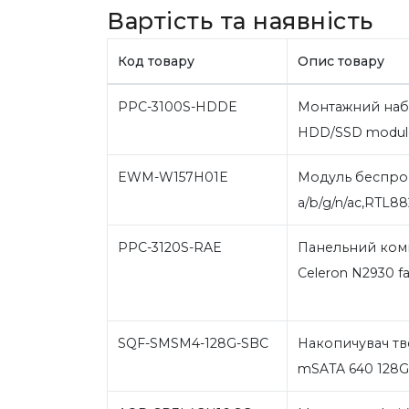
Вартість та наявність
Код товару
Опис товару
PPC-3100S-HDDE
Монтажний набі
HDD/SSD module
EWM-W157H01E
Модуль беспров
a/b/g/n/ac,RTL88
PPC-3120S-RAE
Панельний комп'
Celeron N2930 fa
SQF-SMSM4-128G-SBC
Накопичувач тв
mSATA 640 128G