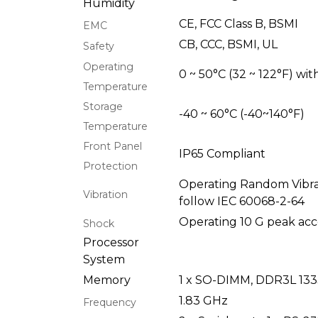
Humidity
CE, FCC Class B, BSMI
EMC
CB, CCC, BSMI, UL
Safety
Operating
0 ~ 50°C (32 ~ 122°F) wi
Temperature
Storage
-40 ~ 60°C (-40~140°F)
Temperature
Front Panel
IP65 Compliant
Protection
Operating Random Vibra
Vibration
follow IEC 60068-2-64
Operating 10 G peak acce
Shock
Processor
System
Memory
1 x SO-DIMM, DDR3L 133
1.83 GHz
Frequency