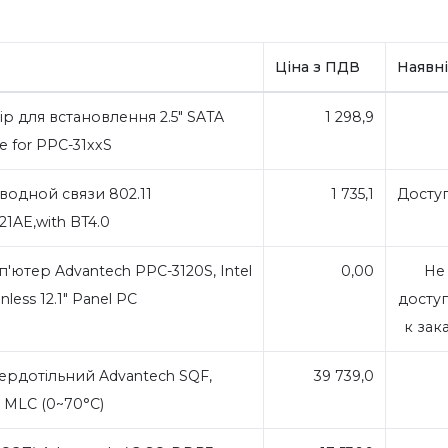
Ціна з ПДВ
Наявні
р для встановлення 2.5" SATA
1 298,9
 for PPC-31xxS
одной связи 802.11
1 735,1
Досту
21AE,with BT4.0
ютер Advantech PPC-3120S, Intel
0,00
Не
nless 12.1" Panel PC
досту
к зак
ердотільний Advantech SQF,
39 739,0
 MLC (0~70°C)