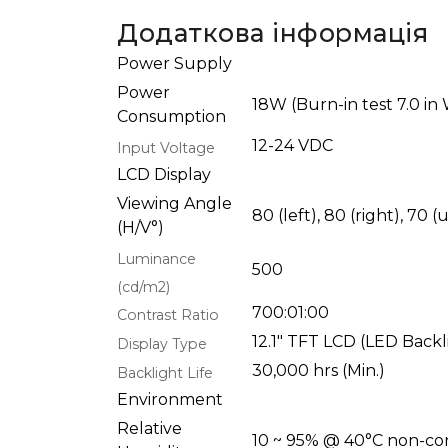
Додаткова інформація
Power Supply
Power
18W (Burn-in test 7.0 in
Consumption
12-24 VDC
Input Voltage
LCD Display
Viewing Angle
80 (left), 80 (right), 70 
(H/V°)
Luminance
500
(cd/m2)
700:01:00
Contrast Ratio
12.1" TFT LCD (LED Backl
Display Type
30,000 hrs (Min.)
Backlight Life
Environment
Relative
10 ~ 95% @ 40°C non-co