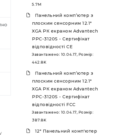
5.7M
Панельний комп’ютер з
плоским сенсорним 12.1"
пно
XGA РК екраном Advantech
PPC-3120S - Сертифікат
відповідності CE
Завантажено: 10.04.17, Розмір:
442.8K
Панельний комп’ютер з
плоским сенсорним 12.1"
XGA РК екраном Advantech
PPC-3120S - Сертифікат
відповідності FCC
Завантажено: 10.04.17, Розмір:
387.8K
12" Панельний комп'ютер
у