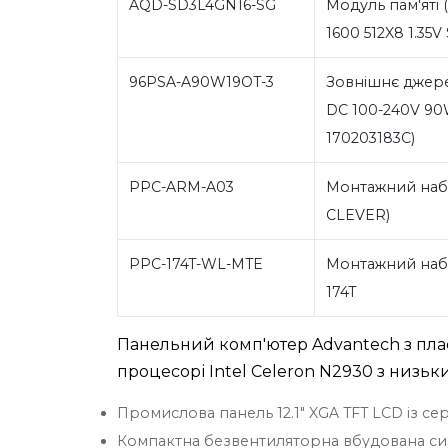
AQD-SD3L4GN16-SG
Модуль пам'яті 
1600 512X8 1.35
96PSA-A90W19OT-3
Зовнішнє джере
DC 100-240V 90W
170203183C)
PPC-ARM-A03
Монтажний набі
CLEVER)
PPC-174T-WL-MTE
Монтажний набір
174T
Панельний комп'ютер Advantech з пла
процесорі Intel Celeron N2930 з низ
Промислова панель 12.1" XGA TFT LCD із се
Компактна безвентиляторна вбудована си