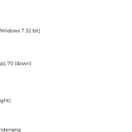
 Windows 7 32 bit)
(up), 70 (down)
ight)
ndensing