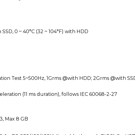
th SSD, 0 ~ 40°C (32 ~ 104°F) with HDD
tion Test 5~500Hz, 1Grms @with HDD; 2Grms @with SS
leration (11 ms duration), follows IEC 60068-2-27
3, Max 8 GB