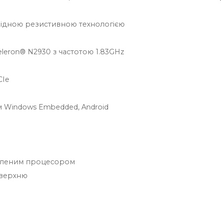
відною резистивною технологією
leron® N2930 з частотою 1.83GHz
M
CIe
 Windows Embedded, Android
овленим процесором
оверхню