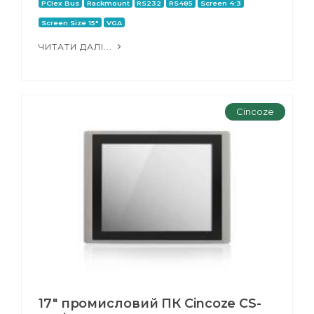
PCIex Bus
Rackmount
RS232
RS485
Screen 4:3
Screen Size 15"
VGA
ЧИТАТИ ДАЛІ...
Cincoze
17" промисловий ПК Cincoze CS-