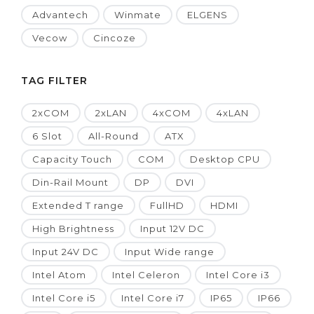
Advantech
Winmate
ELGENS
Vecow
Cincoze
TAG FILTER
2xCOM
2xLAN
4xCOM
4xLAN
6 Slot
All-Round
ATX
Capacity Touch
COM
Desktop CPU
Din-Rail Mount
DP
DVI
Extended T range
FullHD
HDMI
High Brightness
Input 12V DC
Input 24V DC
Input Wide range
Intel Atom
Intel Celeron
Intel Core i3
Intel Core i5
Intel Core i7
IP65
IP66