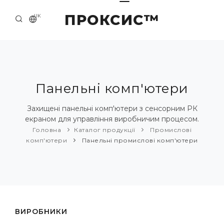
ПРОКСИС™
UK
ГОЛОВНА
КОНТАКТИ
ПРО НАС
Панельні комп'ютери
ПРИКЛАДИ ТА РІШЕННЯ
Захищені панельні комп'ютери з сенсорним РК
екраном для управління виробничим процесом.
КАТАЛОГ ПРОДУКЦІЇ
Головна
Каталог продукції
Промислові
комп'ютери
Панельні промислові комп'ютери
НОВИНИ
ВИРОБНИКИ