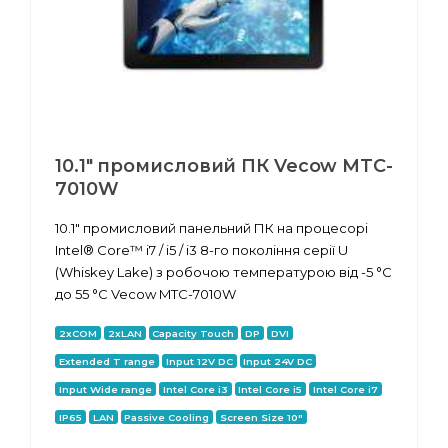
10.1" промисловий ПК Vecow MTC-
7010W
10.1" промисловий панельний ПК на процесорі
Intel® Core™ i7 / i5 / i3 8-го покоління серії U
(Whiskey Lake) з робочою температурою від -5 °C
до 55 °C Vecow MTC-7010W
2xCOM
2xLAN
Capacity Touch
DP
DVI
Extended T range
Input 12V DC
Input 24V DC
Input Wide range
Intel Core i3
Intel Core i5
Intel Core i7
IP65
LAN
Passive Cooling
Screen Size 10"