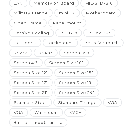
LAN
Memory on Board
MIL-STD-810
Military T range
miniITX
Motherboard
Open Frame
Panel mount
Passive Cooling
PCI Bus
PCIex Bus
POE ports
Rackmount
Resistive Touch
RS232
RS485
Screen 16:9
Screen 4:3
Screen Size 10"
Screen Size 12"
Screen Size 15"
Screen Size 17"
Screen Size 19"
Screen Size 21"
Screen Size 24"
Stainless Steel
Standard T range
VGA
VGA
Wallmount
XVGA
Знято з виробництва