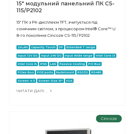
15" модульний панельний ПК CS-
115/P2102
15" ПК з РК-дисплеєм TFT, зчитується під
сонячним світлом, з процесором Intel® Core™ U
8-го покоління Cincoze CS-115 / P2102
2xLAN
Capacity Touch
DP
Extended T range
Input 12V DC
Input 24V DC
Input Wide range
Intel Core i3
Intel Core i5
IP65
LAN
Passive Cooling
PCI Bus
PCIex Bus
POE ports
Rackmount
RS232
RS485
Screen 4:3
Screen Size 15"
VGA
ЧИТАТИ ДАЛІ...
Cincoze