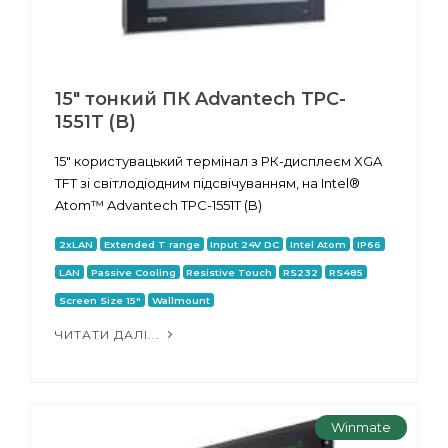
15" тонкий ПК Advantech TPC-
1551T (B)
15" користувацький термінал з РК-дисплеєм XGA
TFT зі світлодіодним підсвічуванням, на Intel®
Atom™ Advantech TPC-1551T (B)
2xLAN
Extended T range
Input 24V DC
Intel Atom
IP66
LAN
Passive Cooling
Resistive Touch
RS232
RS485
Screen Size 15"
Wallmount
ЧИТАТИ ДАЛІ...
Winmate