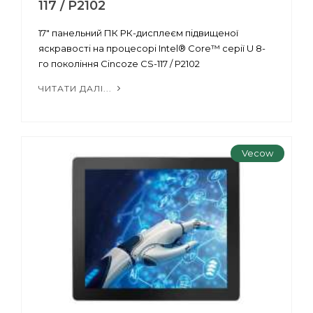
117 / P2102
17" панельний ПК РК-дисплеєм підвищеної
яскравості на процесорі Intel® Core™ серії U 8-
го покоління Cincoze CS-117 / P2102
ЧИТАТИ ДАЛІ...
Vecow