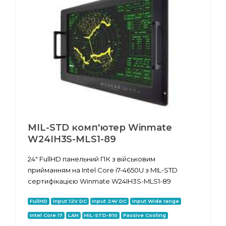
MIL-STD комп'ютер Winmate
W24IH3S-MLS1-89
24" FullHD панельний ПК з військовим
прийманням на Intel Core i7-4650U з MIL-STD
сертифікацією Winmate W24IH3S-MLS1-89
FullHD
Input 12V DC
Input 24V DC
Input Wide range
Intel Core i7
LAN
MIL-STD-810
Passive Cooling