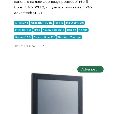
панеллю на двоядерному процесорі Intel®
Core™ i3-6100U, 2,3 ГГц, всебічний захист IP65
Advantech SPC-821
All-Round
Capacity Touch
FullHD
Input 24V DC
Intel Core i3
IP65
Passive Cooling
RS232
RS485
Screen 16:9
Screen Size 21"
Standard T range
ЧИТАТИ ДАЛІ...
Advantech