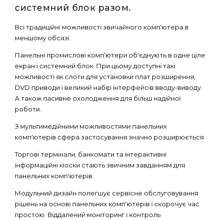
системний блок разом.
Всі традиційні можливості звичайного комп'ютера в
меншому обсязі.
Панельні промислові комп'ютери об'єднують в одне ціле
екран і системний блок. При цьому доступні такі
можливості як слоти для установки плат розширення,
DVD приводи і великий набір інтерфейсів вводу-виводу.
А також пасивне охолодження для більш надійної
роботи.
З мультимедійними можливостями панельних
комп'ютерів сфера застосування значно розширюється.
Торгові термінали, банкомати та інтерактивні
інформаційні кіоски стають звичним завданням для
панельних комп'ютерів.
Модульний дизайн полегшує сервісне обслуговування
рішень на основі панельних комп'ютерів і скорочує час
простою. Віддалений моніторинг і контроль