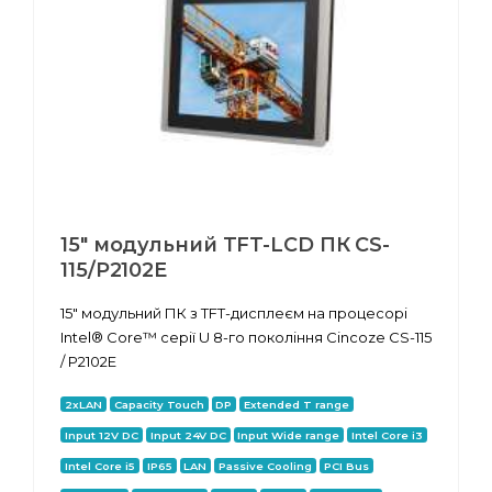
15" модульний TFT-LCD ПК CS-
115/P2102E
15" модульний ПК з TFT-дисплеєм на процесорі
Intel® Core™ серії U 8-го покоління Cincoze CS-115
/ P2102E
2xLAN
Capacity Touch
DP
Extended T range
Input 12V DC
Input 24V DC
Input Wide range
Intel Core i3
Intel Core i5
IP65
LAN
Passive Cooling
PCI Bus