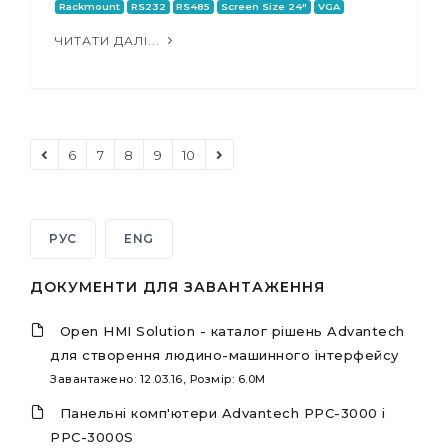
Rackmount
RS232
RS485
Screen Size 24"
VGA
ЧИТАТИ ДАЛІ...
6
7
8
9
10
РУС
ENG
ДОКУМЕНТИ ДЛЯ ЗАВАНТАЖЕННЯ
Open HMI Solution - каталог рішень Advantech
для створення людино-машинного інтерфейсу
Завантажено: 12.03.16, Розмір: 6.0M
Панельні комп'ютери Advantech PPC-3000 і
PPC-3000S