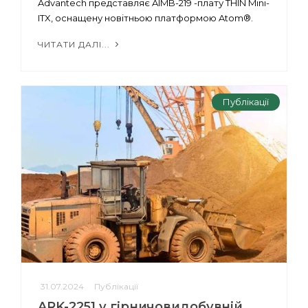
Advantech представляє AIMB-219 -плату THIN Mini-
ITX, оснащену новітньою платформою Atom®.
ЧИТАТИ ДАЛІ...
Публікації
31.07.2024
Публікації
ARK-2251 у гірничовидобувній