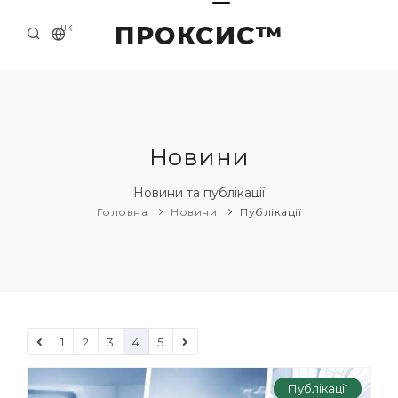
ПРОКСИС™
UK
ГОЛОВНА
КОНТАКТИ
ПРО НАС
Новини
ПРИКЛАДИ ТА РІШЕННЯ
Новини та публікації
Головна
Новини
Публікації
КАТАЛОГ ПРОДУКЦІЇ
НОВИНИ
1
2
3
4
5
Публікації