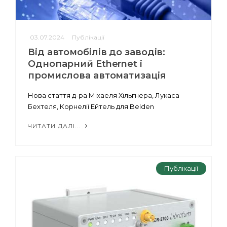
03.07.2024
Публікації
Від автомобілів до заводів:
Однопарний Ethernet і
промислова автоматизація
Нова стаття д-ра Міхаеля Хільгнера, Лукаса
Бехтеля, Корнелії Ейтель для Belden
ЧИТАТИ ДАЛІ...
Публікації