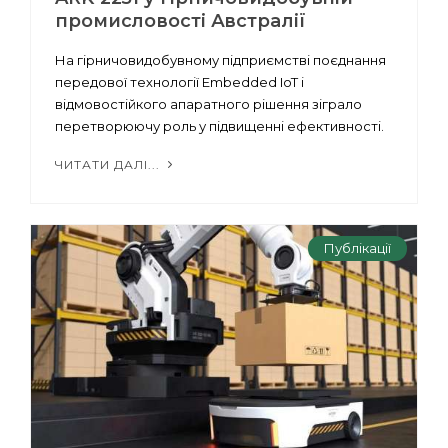
промисловості Австралії
На гірничовидобувному підприємстві поєднання
передової технології Embedded IoT і
відмовостійкого апаратного рішення зіграло
перетворюючу роль у підвищенні ефективності.
ЧИТАТИ ДАЛІ...
Публікації