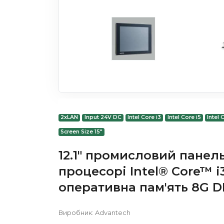
2xLAN
Input 24V DC
Intel Core i3
Intel Core i5
Intel 
Screen Size 15"
12.1" промисловий панел
процесорі Intel® Core™ i3
оперативна пам'ять 8G D
Виробник:
Advantech