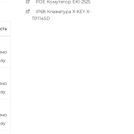
POE Комутатор EKI-2525
IP68 Клавіатура X-KEY X-
TP114SD
сть
пно
азу
пно
азу
пно
азу