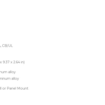
A, CB/UL
 9.37 x 2.64 in)
inum alloy
uminum alloy
l or Panel Mount