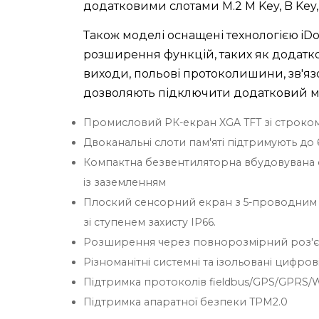
додатковими слотами M.2 M Key, B Key
Також моделі оснащені технологією iDoo
розширення функцій, таких як додатко
виходи, польові протоколишини, зв'яз
дозволяють підключити додатковий мо
Промисловий РК-екран XGA TFT зі строком с
Двоканальні слоти пам'яті підтримують до
Компактна безвентиляторна вбудовувана с
із заземленням
Плоский сенсорний екран з 5-проводним
зі ступенем захисту IP66.
Розширення через повнорозмірний роз'єм M
Різноманітні системні та ізольовані цифро
Підтримка протоколів fieldbus/GPS/GPRS/Wi
Підтримка апаратної безпеки TPM2.0