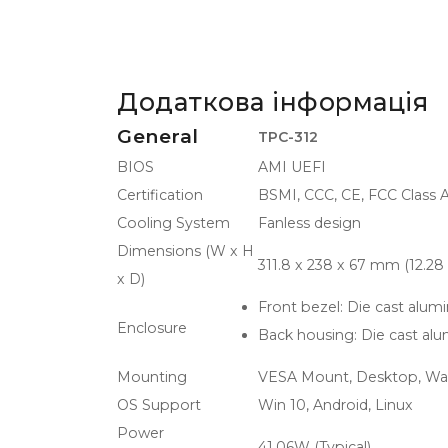
Додаткова інформація
General
TPC-312
BIOS
AMI UEFI
Certification
BSMI, CCC, CE, FCC Class 
Cooling System
Fanless design
Dimensions (W x H
311.8 x 238 x 67 mm (12.28 x
x D)
Front bezel: Die cast alum
Enclosure
Back housing: Die cast al
Mounting
VESA Mount, Desktop, Wal
OS Support
Win 10, Android, Linux
Power
41.06W (Typical)