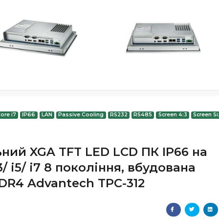
Core i7
IP66
LAN
Passive Cooling
RS232
RS485
Screen 4:3
Screen Si
ьний XGA TFT LED LCD ПК IP66 на
/ i5/ i7 8 покоління, вбудована
DR4 Advantech TPC-312