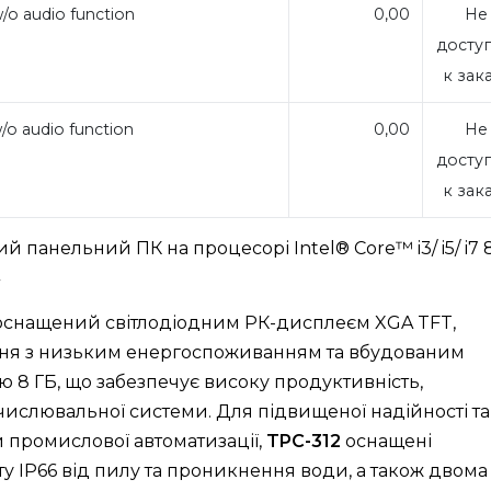
/o audio function
0,00
Не
досту
к зак
/o audio function
0,00
Не
досту
к зак
й панельний ПК на процесорі Intel® Core™ i3/ i5/ i7 
оснащений світлодіодним РК-дисплеєм XGA TFT,
ння з низьким енергоспоживанням та вбудованим
 8 ГБ, що забезпечує високу продуктивність,
числювальної системи. Для підвищеної надійності та
и промислової автоматизації,
TPC-312
оснащені
у IP66 від пилу та проникнення води, а також двома