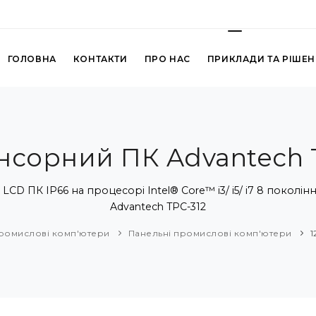
ГОЛОВНА
КОНТАКТИ
ПРО НАС
ПРИКЛАДИ ТА РІШЕ
сенсорний ПК Advantech 
LCD ПК IP66 на процесорі Intel® Core™ i3/ i5/ i7 8 поколі
Advantech TPC-312
ромислові комп'ютери
Панельні промислові комп'ютери
1