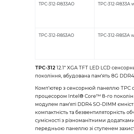
TPC-312-R833AO
TPC-312-R833A w
TPC-312-R853AO
TPC-312-R853A w
TPC-312
12.1" XGA TFT LED LCD сенсорни
покоління, вбудована пам'ять 8G DDR4
Комп'ютер з сенсорнюй панеллю TPC 
процесором Intel® Core™ 8-го поколі
модулем пам'яті DDR4 SO-DIMM ємністю
компактність та безвентиляторність об
сумісності з різноманітними додаткам
передньою панеллю зі ступенем захист