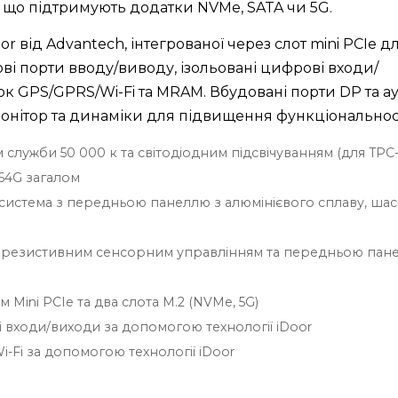
, що підтримують додатки NVMe, SATA чи 5G.
r від Advantech, інтегрованої через слот mini PCIe д
ві порти вводу/виводу, ізольовані цифрові входи/
ок GPS/GPRS/Wi-Fi та MRAM. Вбудовані порти DP та а
нітор та динаміки для підвищення функціональност
лужби 50 000 к та світодіодним підсвічуванням (для TPC-
 64G загалом
истема з передньою панеллю з алюмінієвого сплаву, шасі
 резистивним сенсорним управлінням та передньою пан
ini PCIe та два слота M.2 (NVMe, 5G)
ві входи/виходи за допомогою технології iDoor
-Fi за допомогою технології iDoor