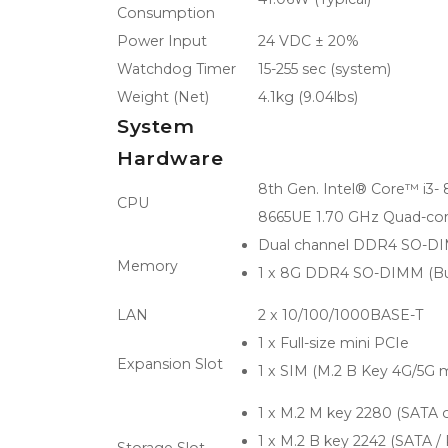
Consumption
Power Input
24 VDC ± 20%
Watchdog Timer
15-255 sec (system)
Weight (Net)
4.1kg (9.04lbs)
System
Hardware
8th Gen. Intel® Core™ i3- 
CPU
8665UE 1.70 GHz Quad-cor
Dual channel DDR4 SO-DIM
Memory
1 x 8G DDR4 SO-DIMM (Buil
LAN
2 x 10/100/1000BASE-T
1 x Full-size mini PCIe
Expansion Slot
1 x SIM (M.2 B Key 4G/5G 
1 x M.2 M key 2280 (SATA
1 x M.2 B key 2242 (SATA / 