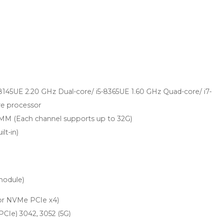
8145UE 2.20 GHz Dual-core/ i5-8365UE 1.60 GHz Quad-core/ i7-
e processor
M (Each channel supports up to 32G)
t-in)
module)
 or NVMe PCIe x4)
PCIe) 3042, 3052 (5G)