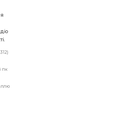
ля
удіо
і.
312)
 пк
еллю