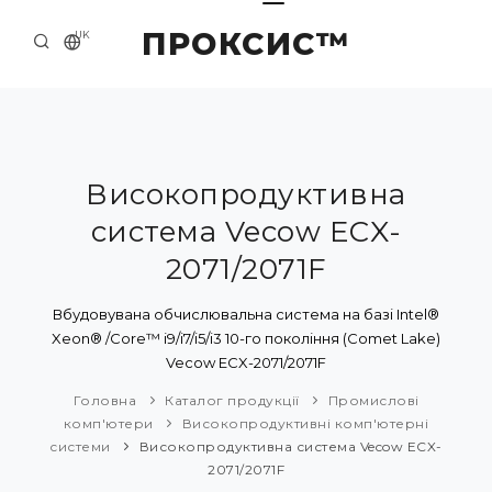
ПРОКСИС™
UK
ГОЛОВНА
КОНТАКТИ
ПРО НАС
Високопродуктивна
система Vecow ECX-
ПРИКЛАДИ ТА РІШЕННЯ
2071/2071F
КАТАЛОГ ПРОДУКЦІЇ
Вбудовувана обчислювальна система на базі Intel®
НОВИНИ
Xeon® /Core™ i9/i7/i5/i3 10-го покоління (Comet Lake)
Vecow ECX-2071/2071F
Головна
Каталог продукції
Промислові
комп'ютери
Високопродуктивні комп'ютерні
системи
Високопродуктивна система Vecow ECX-
2071/2071F