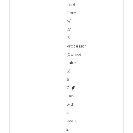
Intel
Core
i7/
i5/
i3
Processor
(Comet
Lake-
S),
6
GigE
LAN
with
4
PoE+,
2