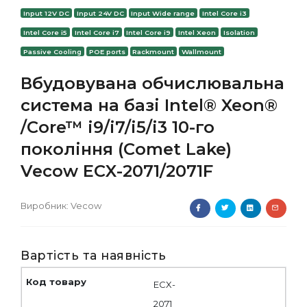
Input 12V DC
Input 24V DC
Input Wide range
Intel Core i3
Intel Core i5
Intel Core i7
Intel Core i9
Intel Xeon
Isolation
Passive Cooling
POE ports
Rackmount
Wallmount
Вбудовувана обчислювальна
система на базі Intel® Xeon®
/Core™ i9/i7/i5/i3 10-го
покоління (Comet Lake)
Vecow ECX-2071/2071F
Виробник:
Vecow
Вартість та наявність
ECX-
2071