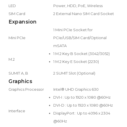
LED
Power, HDD, PoE, Wireless
SIM Card
2 External Nano SIM Card Socket
Expansion
1 Mini PCIe Socket for
Mini PCIe
PCIe/USB/SIM Card/Optional
mSATA
1 M.2 Key B Socket (3042/3052)
M.2
1 M.2 Key E Socket (2230)
SUMIT A, B
2 SUMIT Slot (Optional)
Graphics
Graphics Processor
Intel® UHD Graphics 630
DVI-I : Up to 1920 x 1080 @60Hz
DVI-D : Up to 1920 x 1080 @60Hz
Interface
DisplayPort : Up to 4096 x 2304
@60Hz