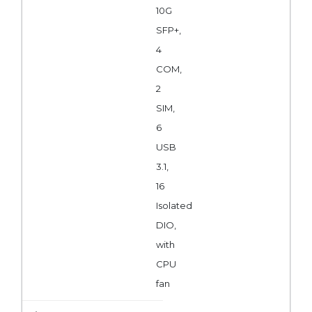
10G
SFP+,
4
COM,
2
SIM,
6
USB
3.1,
16
Isolated
DIO,
with
CPU
fan