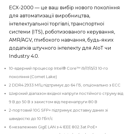
ECX-2000 — це ваш вибір нового покоління
для автоматизації виробництва,
інтелектуальної торгівлі, транспортної
системи (ITS), роботизованого керування,
AMR/AGV, глибокого навчання, будь-яких
додатків штучного інтелекту для AIoT чи
Industry 4.0.
10-ядерний процесор Intel® Core™ i9/i7/i5/i3 10-го
покоління (Comet Lake)
2 DDR4 2933 МГц підтримує до 64 ГБ, опціонально з ECC
Широкий діапазон вхідної напруги постійного струму від
9 В до 50 В з захистом від перенапруги 80 В
2-портовий 10G SFP+ підтримує доставку даних зі
швидкістю до 10 Гбіт/с
6 незалежних GigE LAN з 4 IEEE 802.3at PoE+