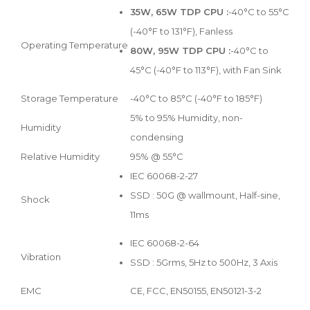
35W, 65W TDP CPU :
-40°C to 55°C
(-40°F to 131°F), Fanless
Operating Temperature
80W, 95W TDP CPU :
-40°C to
45°C (-40°F to 113°F), with Fan Sink
Storage Temperature
-40°C to 85°C (-40°F to 185°F)
5% to 95% Humidity, non-
Humidity
condensing
Relative Humidity
95% @ 55°C
IEC 60068-2-27
SSD : 50G @ wallmount, Half-sine,
Shock
11ms
IEC 60068-2-64
Vibration
SSD : 5Grms, 5Hz to 500Hz, 3 Axis
EMC
CE, FCC, EN50155, EN50121-3-2