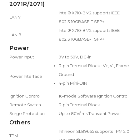
2071R/2071)
Intel® X710-BM2 supports IEEE
LAN 7
802.3 10GBASE-T SFP+
Intel® X710-BM2 supports IEEE
LAN 8
802.3 10GBASE-T SFP+
Power
Power Input
9V to 50V, DC-in
3-pin Terminal Block : V+, V-, Frame
Ground
Power Interface
4-pin Mini-DIN
Ignition Control
16-mode Software Ignition Control
Remote Switch
3-pin Terminal Block
Surge Protection
Up to 80V/1ms Transient Power
Others
Infineon SLB9665 supports TPM 2.0,
TPM
LPC Interface