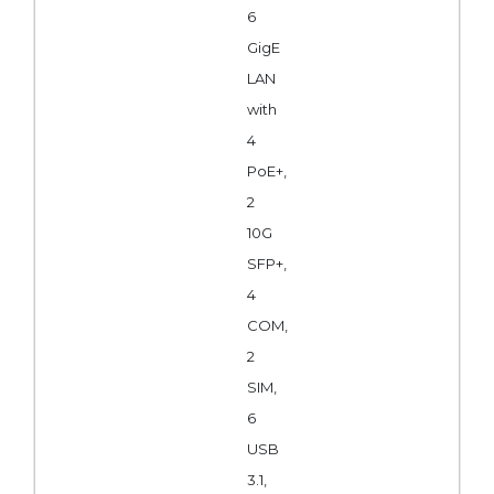
6
GigE
LAN
with
4
PoE+,
2
10G
SFP+,
4
COM,
2
SIM,
6
USB
3.1,