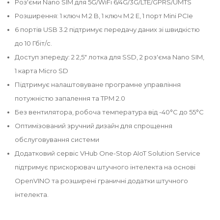
Роз'єми Nano SIM для 5G/WiFi 6/4G/3G/LTE/GPRS/UMTS
Розширення: 1 ключ M.2 B, 1 ключ M.2 E, 1 порт Mini PCIe
6 портів USB 3.2 підтримує передачу даних зі швидкістю
до 10 Гбіт/с.
Доступ зпереду: 2 2,5" лотка для SSD, 2 роз'єма Nano SIM,
1 карта Micro SD
Підтримує налаштовуване програмне управління
потужністю запалення та TPM 2.0
Без вентилятора, робоча температура від -40°C до 55°C
Оптимізований зручний дизайн для спрощення
обслуговування системи
Додатковий сервіс VHub One-Stop AIoT Solution Service
підтримує прискорювач штучного інтелекта на основі
OpenVINO та розширені граничні додатки штучного
інтелекта.