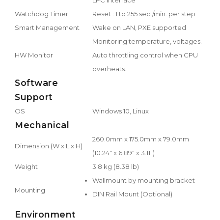
Watchdog Timer
Reset : 1 to 255 sec./min. per step
Smart Management
Wake on LAN, PXE supported
Monitoring temperature, voltages.
HW Monitor
Auto throttling control when CPU
overheats.
Software
Support
OS
Windows 10, Linux
Mechanical
260.0mm x 175.0mm x 79.0mm
Dimension (W x L x H)
(10.24" x 6.89" x 3.11")
Weight
3.8 kg (8.38 lb)
Wallmount by mounting bracket
Mounting
DIN Rail Mount (Optional)
Environment