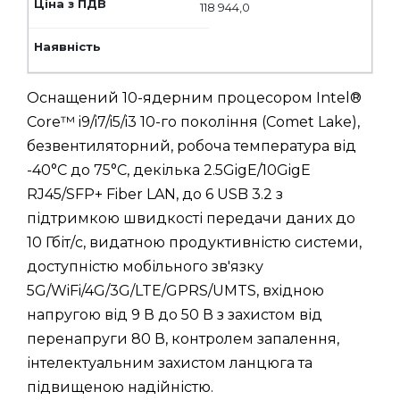
118 944,0
Оснащений 10-ядерним процесором Intel®
Core™ i9/i7/i5/i3 10-го покоління (Comet Lake),
безвентиляторний, робоча температура від
-40°C до 75°C, декілька 2.5GigE/10GigE
RJ45/SFP+ Fiber LAN, до 6 USB 3.2 з
підтримкою швидкості передачи даних до
10 Гбіт/с, видатною продуктивністю системи,
доступністю мобільного зв'язку
5G/WiFi/4G/3G/LTE/GPRS/UMTS, вхідною
напругою від 9 В до 50 В з захистом від
перенапруги 80 В, контролем запалення,
інтелектуальним захистом ланцюга та
підвищеною надійністю.