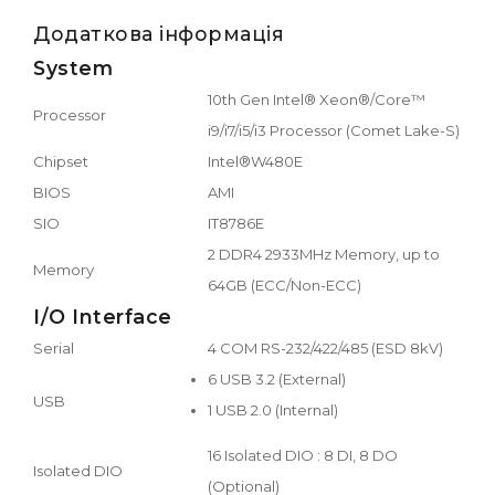
Додаткова інформація
System
10th Gen Intel® Xeon®/Core™
Processor
i9/i7/i5/i3 Processor (Comet Lake-S)
Chipset
Intel®W480E
BIOS
AMI
SIO
IT8786E
2 DDR4 2933MHz Memory, up to
Memory
64GB (ECC/Non-ECC)
I/O Interface
Serial
4 COM RS-232/422/485 (ESD 8kV)
6 USB 3.2 (External)
USB
1 USB 2.0 (Internal)
16 Isolated DIO : 8 DI, 8 DO
Isolated DIO
(Optional)