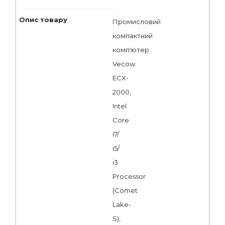
Промисловий
компактний
комп'ютер
Vecow
ECX-
2000,
Intel
Core
i7/
i5/
i3
Processor
(Comet
Lake-
S),