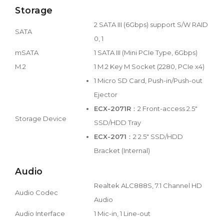
Storage
2 SATA III (6Gbps) support S/W RAID
SATA
0, 1
mSATA
1 SATA III (Mini PCIe Type, 6Gbps)
M.2
1 M.2 Key M Socket (2280, PCIe x4)
1 Micro SD Card, Push-in/Push-out
Ejector
ECX-2071R
：2 Front-access 2.5"
Storage Device
SSD/HDD Tray
ECX-2071
：2 2.5" SSD/HDD
Bracket (Internal)
Audio
Realtek ALC888S, 7.1 Channel HD
Audio Codec
Audio
Audio Interface
1 Mic-in, 1 Line-out