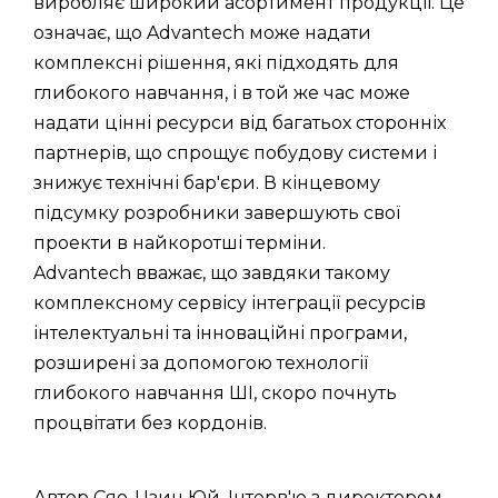
виробляє широкий асортимент продукції. Це
означає, що Advantech може надати
комплексні рішення, які підходять для
глибокого навчання, і в той же час може
надати цінні ресурси від багатьох сторонніх
партнерів, що спрощує побудову системи і
знижує технічні бар'єри. В кінцевому
підсумку розробники завершують свої
проекти в найкоротші терміни.
Advantech вважає, що завдяки такому
комплексному сервісу інтеграції ресурсів
інтелектуальні та інноваційні програми,
розширені за допомогою технології
глибокого навчання ШІ, скоро почнуть
процвітати без кордонів.
Автор Сяо-Цзин Юй. Інтерв'ю з директором