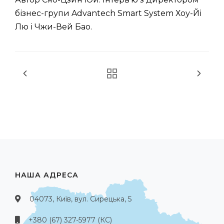
бізнес-групи Advantech Smart System Хоу-Йі
Лю і Чжи-Вей Бао.
НАША АДРЕСА
04073, Київ, вул. Сирецька, 5
+380 (67) 327-5977 (КС)