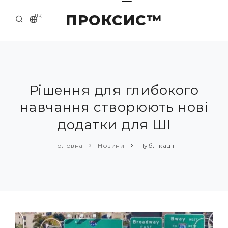
ПРОКСИС™
UK
ГОЛОВНА
КОНТАКТИ
ПРО НАС
Рішення для глибокого
навчання створюють нові
ПРИКЛАДИ ТА РІШЕННЯ
додатки для ШІ
КАТАЛОГ ПРОДУКЦІЇ
Головна
Новини
Публікації
НОВИНИ