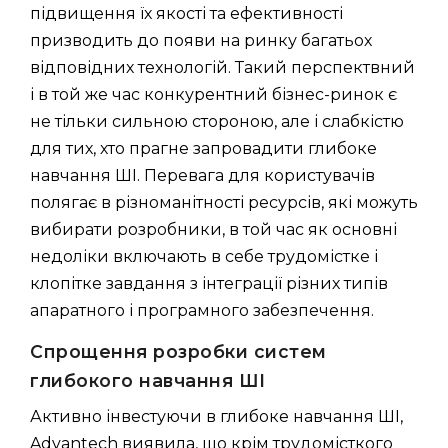
підвищення їх якості та ефективності
призводить до появи на ринку багатьох
відповідних технологій. Такий перспектвний
і в той же час конкурентний бізнес-ринок є
не тільки сильною стороною, але і слабкістю
для тих, хто прагне запровадити глибоке
навчання ШІ. Перевага для користувачів
полягає в різноманітності ресурсів, які можуть
вибирати розробники, в той час як основні
недоліки включають в себе трудомістке і
клопітке завдання з інтеграції різних типів
апаратного і програмного забезпечення.
Спрощення розробки систем
глибокого навчання ШI
Активно інвестуючи в глибоке навчання ШІ,
Advantech виявила, що крім трудомісткого