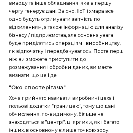
виводу та інше обладнання, яке в першу
чергу генерує дані. Звісно, IIoT і хмара все
одно будуть отримувати звітність по
відхиленням, а також інформацію для аналізу
бізнесу / підприємства, але основна увага
буде приділятись операціям і виробництву,
як відпочатку і передбачувалось. Проте перш
ніж ви зможете приступити до
розмежування і обробки даних, ви маєте
визнати, що це і де.
"Око спостерігача"
Хоча прийнято називати виробничі цеха і
польові додатки "границею", тому що дані і
обчислення, по-видимому, більше не
знаходяться в "центрі", ці ярлики, як і багато
інших, в основному є лише точкою зору.