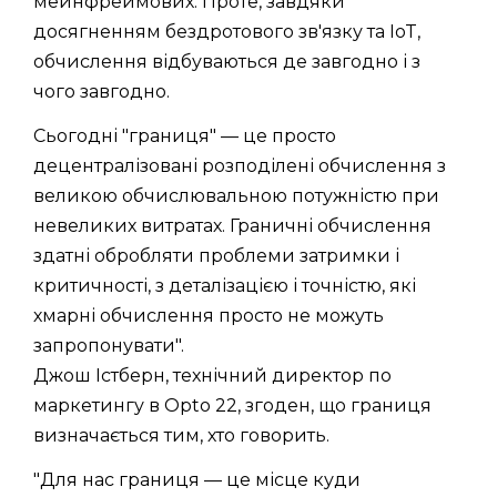
мейнфреймових. Проте, завдяки
досягненням бездротового зв'язку та IoT,
обчислення відбуваються де завгодно і з
чого завгодно.
Сьогодні "границя" — це просто
децентралізовані розподілені обчислення з
великою обчислювальною потужністю при
невеликих витратах. Граничні обчислення
здатні обробляти проблеми затримки і
критичності, з деталізацією і точністю, які
хмарні обчислення просто не можуть
запропонувати".
Джош Істберн, технічний директор по
маркетингу в Opto 22, згоден, що границя
визначається тим, хто говорить.
"Для нас границя — це місце куди