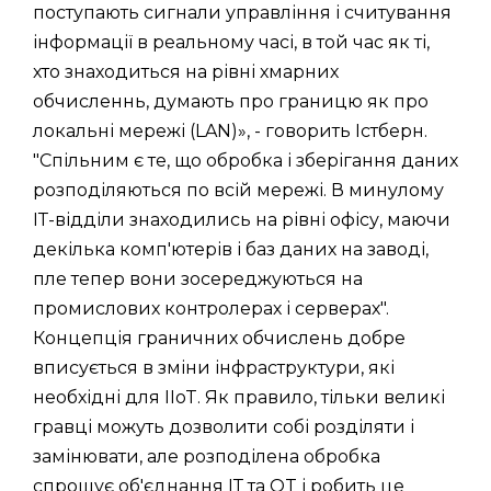
поступають сигнали управління і считування
інформації в реальному часі, в той час як ті,
хто знаходиться на рівні хмарних
обчисленнь, думають про границю як про
локальні мережі (LAN)», - говорить Істберн.
"Спільним є те, що обробка і зберігання даних
розподіляються по всій мережі. В минулому
IТ-відділи знаходились на рівні офісу, маючи
декілька комп'ютерів і баз даних на заводі,
пле тепер вони зосереджуються на
промислових контролерах і серверах".
Концепція граничних обчислень добре
вписується в зміни інфраструктури, які
необхідні для IIoT. Як правило, тільки великі
гравці можуть дозволити собі розділяти і
замінювати, але розподілена обробка
спрощує об'єднання IТ та OT і робить це