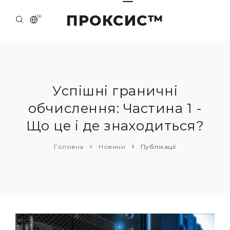
ПРОКСИС™
UK
ГОЛОВНА
КОНТАКТИ
ПРО НАС
Успішні граничні
обчислення: Частина 1 -
ПРИКЛАДИ ТА РІШЕННЯ
Що це і де знаходиться?
КАТАЛОГ ПРОДУКЦІЇ
Головна
Новини
Публікації
НОВИНИ