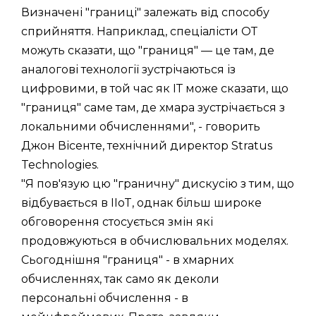
Визначені "границі" залежать від способу
сприйняття. Наприклад, спеціалісти ОТ
можуть сказати, що "границя" — це там, де
аналогові технології зустрічаються із
цифровими, в той час як ІТ може сказати, що
"границя" саме там, де хмара зустрічається з
локальними обчисленнями", - говорить
Джон Вісенте, технічний директор Stratus
Technologies.
"Я пов'язую цю "граничну" дискусію з тим, що
відбувається в IIoT, однак більш широке
обговорення стосується змін які
продовжуються в обчислювальних моделях.
Сьогоднішня "границя" - в хмарних
обчисленнях, так само як деколи
персональні обчислення - в