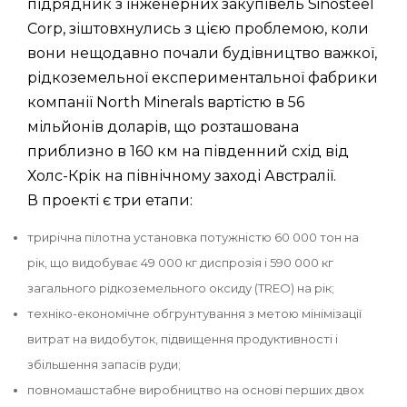
підрядник з інженерних закупівель Sinosteel
Corp, зіштовхнулись з цією проблемою, коли
вони нещодавно почали будівництво важкої,
рідкоземельної експериментальної фабрики
компанії North Minerals вартістю в 56
мільйонів доларів, що розташована
приблизно в 160 км на південний схід від
Холс-Крік на північному заході Австралії.
В проекті є три етапи:
трирічна пілотна установка потужністю 60 000 тон на
рік, що видобуває 49 000 кг диспрозія і 590 000 кг
загального рідкоземельного оксиду (TREO) на рік;
техніко-економічне обгрунтування з метою мінімізації
витрат на видобуток, підвищення продуктивності і
збільшення запасів руди;
повномашстабне виробництво на основі перших двох