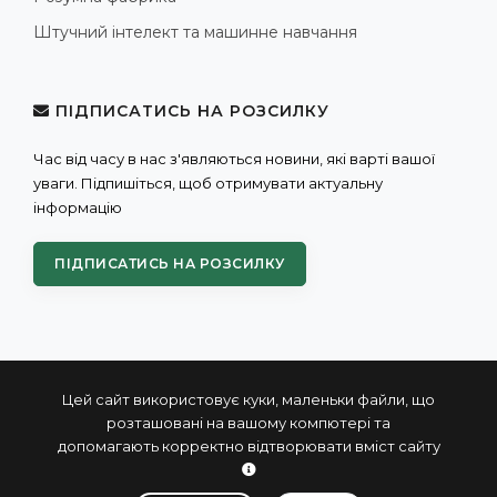
Штучний інтелект та машинне навчання
ПІДПИСАТИСЬ НА РОЗСИЛКУ
Час від часу в нас з'являються новини, які варті вашої
уваги. Підпишіться, щоб отримувати актуальну
інформацію
ПІДПИСАТИСЬ НА РОЗСИЛКУ
Цей сайт використовує куки, маленьки файли, що
розташовані на вашому компютері та
допомагають корректно відтворювати вміст сайту
© 2004 - 2026 ПРОКСИС™ - промислові комп'ютери та
системи