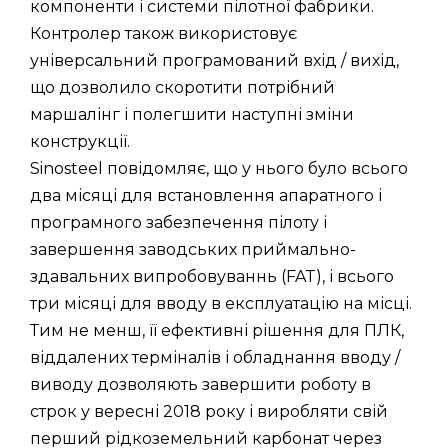
компоненти і системи пілотної фабрики.
Контролер також використовує
універсальний програмований вхід / вихід,
що дозволило скоротити потрібний
маршалінг і полегшити наступні зміни
конструкції.
Sinosteel повідомляє, що у нього було всього
два місяці для встановлення апаратного і
програмного забезпечення пілоту і
завершення заводських приймально-
здавальних випробовуваннь (FAT), і всього
три місяці для вводу в експлуатацію на місці.
Тим не менш, її ефективні рішення для ПЛК,
віддалених терміналів і обладнання вводу /
виводу дозволяють завершити роботу в
строк у вересні 2018 року і виробляти свій
перший рідкоземельний карбонат через