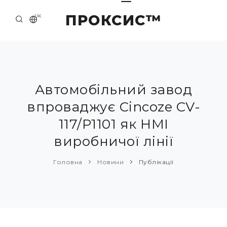
ПРОКСИС™
UK
ГОЛОВНА
КОНТАКТИ
ПРО НАС
Автомобільний завод
впроваджує Cincoze CV-
ПРИКЛАДИ ТА РІШЕННЯ
117/P1101 як HMI
КАТАЛОГ ПРОДУКЦІЇ
виробничої лінії
НОВИНИ
Головна
Новини
Публікації