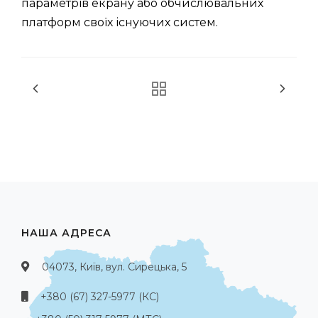
параметрів екрану або обчислювальних
платформ своїх існуючих систем.
НАША АДРЕСА
04073, Київ, вул. Сирецька, 5
+380 (67) 327-5977 (КС)