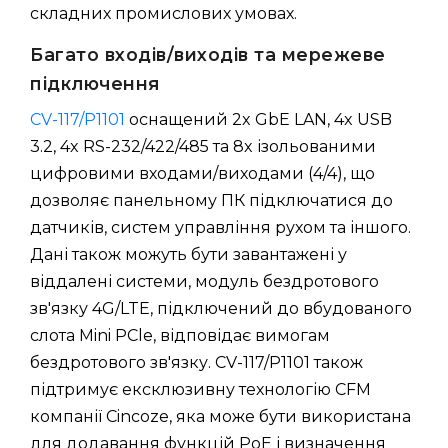
складних промислових умовах.
Багато входів/виходів та мережеве
підключення
CV-117/P1101
оснащений 2x GbE LAN, 4x USB
3.2, 4x RS-232/422/485 та 8x ізольованими
цифровими входами/виходами (4/4), що
дозволяє панельному ПК підключатися до
датчиків, систем управління рухом та іншого.
Дані також можуть бути завантажені у
віддалені системи, модуль бездротового
зв'язку 4G/LTE, підключений до вбудованого
слота Mini PCle, відповідає вимогам
бездротового зв'язку. CV-117/P1101 також
підтримує ексклюзивну технологію CFM
компанії Cincoze, яка може бути використана
для додавання функцій PoE і визначення