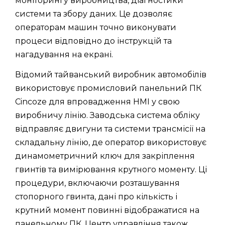
моніторингу виробництва, діагностики
системи та збору даних. Це дозволяє
операторам машин точно виконувати
процеси відповідно до інструкцій та
нагадування на екрані.
Відомий тайванський виробник автомобілів
використовує промисловий панельний ПК
Cincoze для впровадження HMI у свою
виробничу лінію. Заводська система обліку
відправляє двигуни та системи трансмісії на
складальну лінію, де оператор використовує
динамометричний ключ для закріплення
гвинтів та вимірювання крутного моменту. Ці
процедури, включаючи розташування
стопорного гвинта, дані про кількість і
крутний момент повинні відображатися на
панельному ПК. Центр управління також