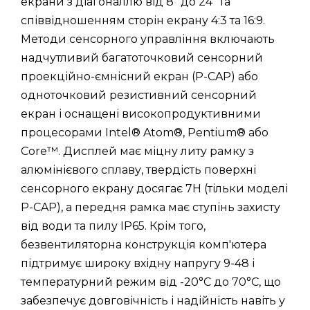
екрани з діагоналлю від 8" до 24" та
співвідношенням сторін екрану 4:3 та 16:9.
Методи сенсорного управління включають
надчутливий багатоточковий сенсорний
проекційно-ємнісний екран (P-CAP) або
одноточковий резистивний сенсорний
екран і оснащені високопродуктивними
процесорами Intel® Atom®, Pentium® або
Core™. Дисплей має міцну литу рамку з
алюмінієвого сплаву, твердість поверхні
сенсорного екрану досягає 7H (тільки моделі
P-CAP), а передня рамка має ступінь захисту
від води та пилу IP65. Крім того,
безвентиляторна конструкція комп'ютера
підтримує широку вхідну напругу 9-48 і
температурний режим від -20°C до 70°C, що
забезпечує довговічність і надійність навіть у