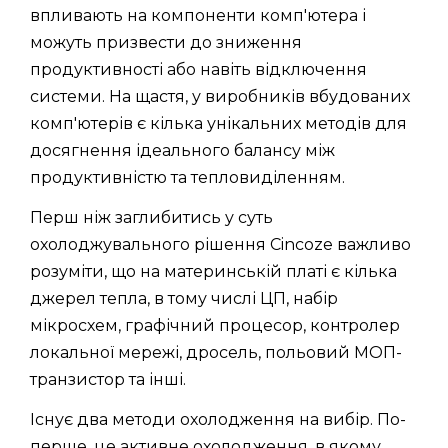
впливають на компоненти комп'ютера і
можуть призвести до зниження
продуктивності або навіть відключення
системи. На щастя, у виробників вбудованих
комп'ютерів є кілька унікальних методів для
досягнення ідеального балансу між
продуктивністю та тепловиділенням.
Перш ніж заглибитись у суть
охолоджувального рішення Cincoze важливо
розуміти, що на материнській платі є кілька
джерел тепла, в тому числі ЦП, набір
мікросхем, графічний процесор, контролер
локальної мережі, дросель, польовий МОП-
транзистор та інші.
Існує два методи охолодження на вибір. По-
перше, це активне охолодження, в якому