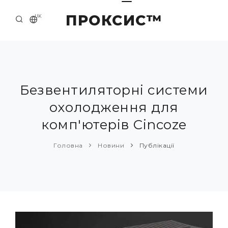
ПРОКСИС™
UK
ГОЛОВНА
КОНТАКТИ
ПРО НАС
Безвентиляторні системи
охолодження для
ПРИКЛАДИ ТА РІШЕННЯ
комп'ютерів Cincoze
КАТАЛОГ ПРОДУКЦІЇ
Головна
Новини
Публікації
НОВИНИ