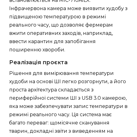
встановлюється на MIC-710AILX.
Інфрачервона камера може виявити худобу з
підвищеною температурою в режимі
реального часу, що дозволяє фермерам
вжити оперативних заходів, наприклад,
ввести карантин для запобігання
поширенню хвороби.
Реалізація проєкта
Рішення для вимірювання температури
худоби на основі ШІ легко розгорнути, а його
проста архітектура складається з
периферійної системи ШІ з USB 3.0 камерою,
яка може забезпечувати запис температури в
режимі реального часу. Ця система має
багато переваг: щомісячне сканування
тварин, докладні звіти з виведенням на