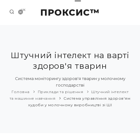
ПРОКСИС™
UK
ГОЛОВНА
КОНТАКТИ
ПРО НАС
Штучний інтелект на варті
здоров'я тварин
ПРИКЛАДИ ТА РІШЕННЯ
КАТАЛОГ ПРОДУКЦІЇ
Система моніторингу здоров'я тварин у молочному
господарстві
НОВИНИ
Головна
Приклади та рішення
Штучний інтелект
та машинне навчання
Система управління здоров'ям
худоби у молочному виробництві зі ШІ