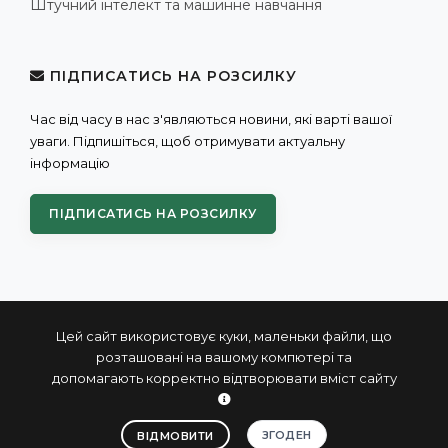
Штучний інтелект та машинне навчання
ПІДПИСАТИСЬ НА РОЗСИЛКУ
Час від часу в нас з'являються новини, які варті вашої
уваги. Підпишіться, щоб отримувати актуальну
інформацію
ПІДПИСАТИСЬ НА РОЗСИЛКУ
Цей сайт використовує куки, маленьки файли, що
розташовані на вашому компютері та
допомагають корректно відтворювати вміст сайту
© 2004 - 2026 ПРОКСИС™ - промислові комп'ютери та
системи
ЗГОДЕН
ВІДМОВИТИ