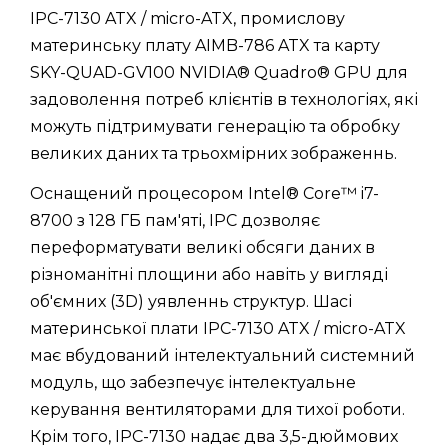
IPC-7130 ATX / micro-ATX, промислову
материнську плату AIMB-786 ATX та карту
SKY-QUAD-GV100 NVIDIA® Quadro® GPU для
задоволення потреб клієнтів в технологіях, які
можуть підтримувати генерацію та обробку
великих даних та трьохмірних зображеннь.
Оснащений процесором Intel® Core™ i7-
8700 з 128 ГБ пам'яті, IPC дозволяє
переформатувати великі обсяги даних в
різноманітні площини або навіть у вигляді
об'ємних (3D) уявленнь структур. Шасі
материнської плати IPC-7130 ATX / micro-ATX
має вбудований інтелектуальний системний
модуль, що забезпечує інтелектуальне
керування вентиляторами для тихої роботи.
Крім того, IPC-7130 надає два 3,5-дюймових