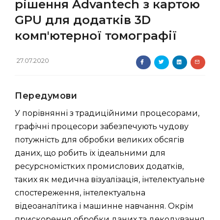
рішення Advantech з картою
GPU для додатків 3D
комп'ютерної томографії
27.07.2020
Передумови
У порівнянні з традиційними процесорами,
графічні процесори забезпечують чудову
потужність для обробки великих обсягів
даних, що робить їх ідеальними для
ресурсномістких промислових додатків,
таких як медична візуалізація, інтелектуальне
спостереження, інтелектуальна
відеоаналітика і машинне навчання. Окрім
прискорення обробки даних та декодування