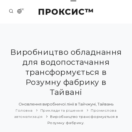
ПРОКСИС™
UK
ГОЛОВНА
КОНТАКТИ
ПРО НАС
Виробництво обладнання
для водопостачання
ПРИКЛАДИ ТА РІШЕННЯ
трансформується в
КАТАЛОГ ПРОДУКЦІЇ
Розумну фабрику в
НОВИНИ
Тайвані
Оновлення виробничої лінії в Тайчжуні, Тайвань
Головна
Приклади та рішення
Промислова
автоматизація
Виробництво трансформується в
Розумну фабрику.