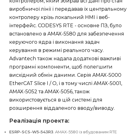
контролером, який збирав всі дані про стан
виробничої лінії і передавав їх центральному
контролеру крізь локальний HMI і веб-
інтерфейс. CODESYS RTE - основне ПЗ, було
встановлено в AMAX-5580 для забезпечення
керуючого ядра і виконання задач
керування в режимі реального часу.
Advantech також надала додаткові важливі
програмні компоненти, щоб полегшити
висхідний обмін даними. Серія AMAX-5000
EtherCAT Slice I / O, і в тому числі AMAX-5001,
AMAX-5052 та AMAX-5056, також
використовується в цій системі для
розширення віддаленого вводу/виводу.
Реалізація проекта:
ESRP-SCS-W5-543R3
: AMAX-5580 із вбудованим RTE