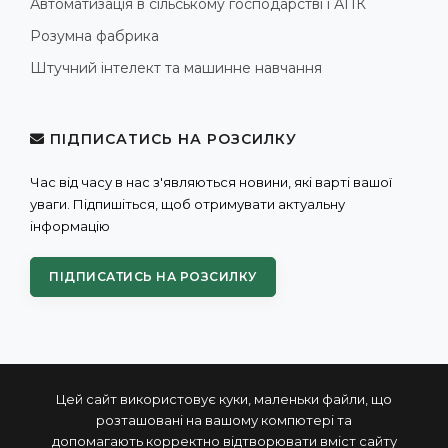
Автоматизація в сільському господарстві і АПК
Розумна фабрика
Штучний інтелект та машинне навчання
ПІДПИСАТИСЬ НА РОЗСИЛКУ
Час від часу в нас з'являються новини, які варті вашої
уваги. Підпишіться, щоб отримувати актуальну
інформацію
ПІДПИСАТИСЬ НА РОЗСИЛКУ
Цей сайт використовує куки, маленьки файли, що
розташовані на вашому компютері та
допомагають корректно відтворювати вміст сайту