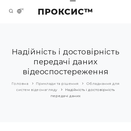
ПРОКСИС™
UK
ГОЛОВНА
КОНТАКТИ
ПРО НАС
Надійність і достовірність
передачі даних
ПРИКЛАДИ ТА РІШЕННЯ
відеоспостереження
КАТАЛОГ ПРОДУКЦІЇ
Головна
Приклади та рішення
Обладнання для
НОВИНИ
систем відеонагляду
Надійність і достовірність
передачі даних