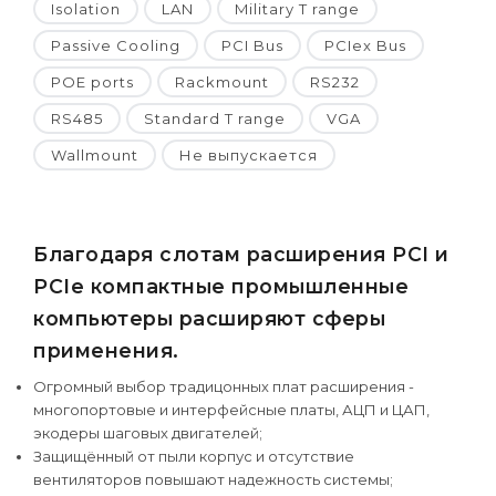
Isolation
LAN
Military T range
Passive Cooling
PCI Bus
PCIex Bus
POE ports
Rackmount
RS232
RS485
Standard T range
VGA
Wallmount
Не выпускается
Благодаря слотам расширения PCI и
PCIe компактные промышленные
компьютеры расширяют сферы
применения.
Огромный выбор традицонных плат расширения -
многопортовые и интерфейсные платы, АЦП и ЦАП,
экодеры шаговых двигателей;
Защищённый от пыли корпус и отсутствие
вентиляторов повышают надежность системы;