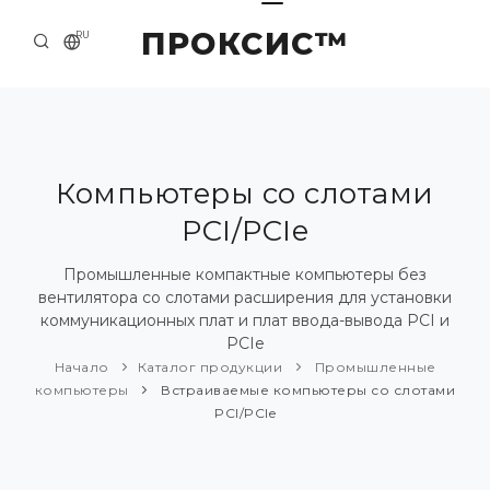
ПРОКСИС™
RU
НАЧАЛО
КОНТАКТЫ
О КОМПАНИИ
Компьютеры со слотами
PCI/PCIe
ПРИМЕРЫ И РЕШЕНИЯ
КАТАЛОГ ПРОДУКЦИИ
Промышленные компактные компьютеры без
вентилятора со слотами расширения для установки
ПРЕСС-ЦЕНТР
коммуникационных плат и плат ввода-вывода PCI и
PCIe
Начало
Каталог продукции
Промышленные
компьютеры
Встраиваемые компьютеры со слотами
PCI/PCIe