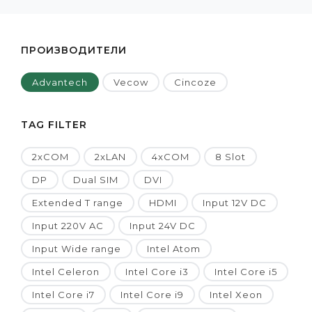
ПРОИЗВОДИТЕЛИ
Advantech
Vecow
Cincoze
TAG FILTER
2xCOM
2xLAN
4xCOM
8 Slot
DP
Dual SIM
DVI
Extended T range
HDMI
Input 12V DC
Input 220V AC
Input 24V DC
Input Wide range
Intel Atom
Intel Celeron
Intel Core i3
Intel Core i5
Intel Core i7
Intel Core i9
Intel Xeon