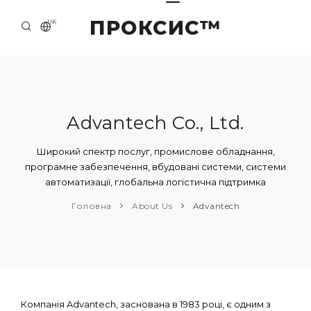
ПРОКСИС™
UK
ГОЛОВНА
КОНТАКТИ
ПРО НАС
Advantech Co., Ltd.
ПРИКЛАДИ ТА РІШЕННЯ
Широкий спектр послуг, промислове обладнання,
програмне забезпечення, вбудовані системи, системи
КАТАЛОГ ПРОДУКЦІЇ
автоматизації, глобальна логістична підтримка
НОВИНИ
Головна
About Us
Advantech
Компанія Advantech, заснована в 1983 році, є одним з