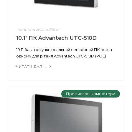
Комп'ютери для iRetail
10.1" ПК Advantech UTC-510D
10.1" багатофункціональний сенсорний ПК все-в-
одному для рітейл Advantech UTC-510D (POE)
ЧИТАТИ ДАЛІ...
Промислові комп'ютери