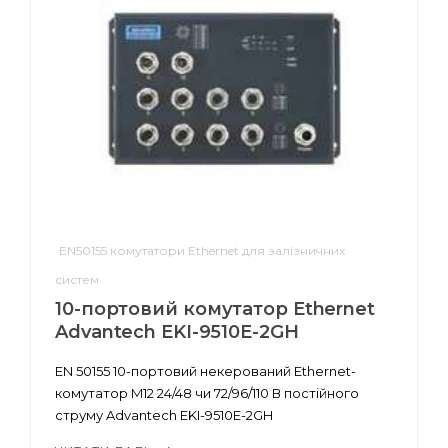
EN50155 комутатори Ethernet для залізничних
систем
10-портовий комутатор Ethernet
Advantech EKI-9510E-2GH
EN 50155 10-портовий некерований Ethernet-
комутатор M12 24/48 чи 72/96/110 В постійного
струму Advantech EKI-9510E-2GH