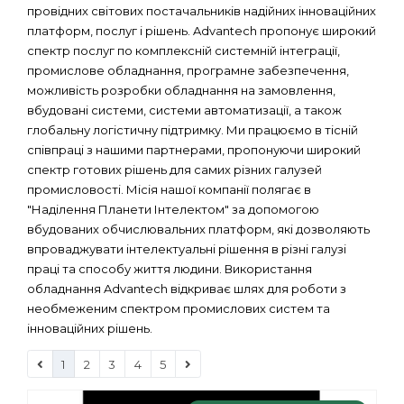
провідних світових постачальників надійних інноваційних
платформ, послуг і рішень. Advantech пропонує широкий
спектр послуг по комплексній системній інтеграції,
промислове обладнання, програмне забезпечення,
можливість розробки обладнання на замовлення,
вбудовані системи, системи автоматизації, а також
глобальну логістичну підтримку. Ми працюємо в тісній
співпраці з нашими партнерами, пропонуючи широкий
спектр готових рішень для самих різних галузей
промисловості. Місія нашої компанії полягає в
"Наділення Планети Інтелектом" за допомогою
вбудованих обчислювальних платформ, які дозволяють
впроваджувати інтелектуальні рішення в різні галузі
праці та способу життя людини. Використання
обладнання Advantech відкриває шлях для роботи з
необмеженим спектром промислових систем та
інноваційних рішень.
1
2
3
4
5