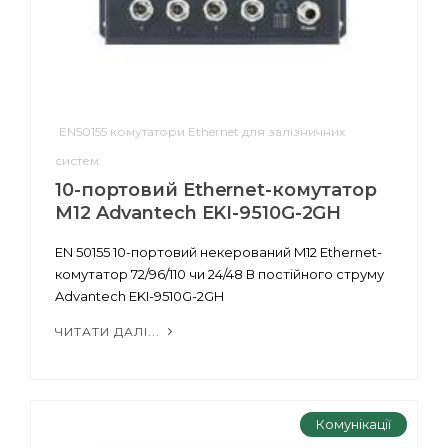
EN50155 комутатори Ethernet для залізничних
систем
10-портовий Еthernet-комутатор
M12 Advantech EKI-9510G-2GH
EN 50155 10-портовий некерований M12 Ethernet-
комутатор 72/96/110 чи 24/48 В постійного струму
Advantech EKI-9510G-2GH
ЧИТАТИ ДАЛІ...
Комунікації