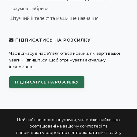
Розумна фабрика
Штучний інтелект та машинне навчання
ПІДПИСАТИСЬ НА РОЗСИЛКУ
Час від часу в нас з'являються новини, які варті вашої
уваги. Підпишіться, щоб отримувати актуальну
інформацію
ПІДПИСАТИСЬ НА РОЗСИЛКУ
Цей сайт використовує куки, маленьки файли, що
розташовані на вашому компютері та
допомагають корректно відтворювати вміст сайту
© 2004 - 2026 ПРОКСИС™ - промислові комп'ютери та