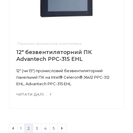
Панельні промислові комп'ютери
12" безвентиляторний ПК
Advantech PPC-315 EHL
12" (чи 15") промисловий безвентиляторний
панельний ПК на Intel® Celeron® J6412 PPC-312
EHL, Advantech PPC-315 EHL
ЧИТАТИ ДАЛІ...
1
2
3
4
5