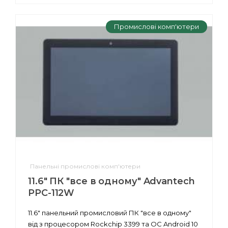
Промислові комп'ютери
Панельні промислові комп'ютери
11.6" ПК "все в одному" Advantech
PPC-112W
11.6" панельний промисловий ПК "все в одному"
від з процесором Rockchip 3399 та ОС Android 10