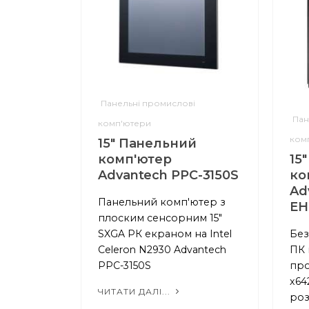
Панельні промислові
Пан
комп'ютери
ком
15" Панельний
комп'ютер
15
Advantech PPC-3150S
ко
Ad
Панельний комп'ютер з
EH
плоским сенсорним 15"
SXGA РК екраном на Intel
Без
Celeron N2930 Advantech
ПК 
PPC-3150S
про
x64
ЧИТАТИ ДАЛІ...
роз