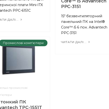
Core™ i5 Advantech
еринскої плати Mini-ITX
PPC-3151
antech PPC-6151С
15" безвентиляторний
АТИ ДАЛІ...
панельний ПК на Intel®
Core™ i5 6 пок. Advantech
PPC-3151
ЧИТАТИ ДАЛІ...
Промислові комп'ютери
ельні промислові
п'ютери
" тонкий ПК
vantech TPC-1551T