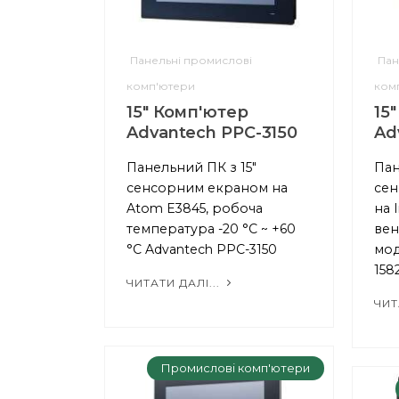
Панельні промислові
Пан
комп'ютери
ком
15" Комп'ютер
15
Advantech PPC-3150
Ad
Панельний ПК з 15"
Пан
сенсорним екраном на
сен
Atom E3845, робоча
на I
температура -20 °C ~ +60
вен
°C Advantech PPC-3150
мод
158
ЧИТАТИ ДАЛІ...
ЧИТ
Промислові комп'ютери