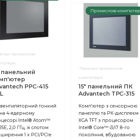
Промислові комп'юте
ельні промислові
п'ютери
Панельні промислові
" панельний
комп'ютери
мп'ютер
vantech PPC-415
15" панельний ПК
L
Advantech TPC-315
вентиляторний тонкий
Комп'ютер з сенсорною
на 4-ядерному
панеллю та РК-дисплеєм
цесорі Intel® Atom™
XGA TFT з процесором
25E, 2,0 ГГц, зі слотом
Intel® Core™ i3/i7 8-го
ширення 1 x PCI/PCIe
покоління, вбудованою