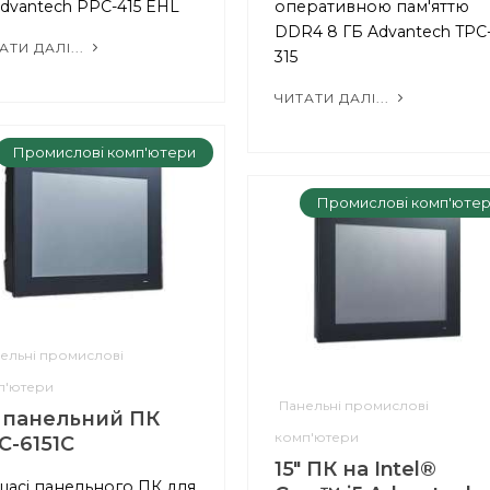
Advantech PPC-415 EHL
оперативною пам'яттю
DDR4 8 ГБ Advantech TPC
АТИ ДАЛІ...
315
ЧИТАТИ ДАЛІ...
Промислові комп'ютери
Промислові комп'юте
ельні промислові
п'ютери
Панельні промислові
" панельний ПК
комп'ютери
C-6151C
15" ПК на Intel®
 шасі панельного ПК для