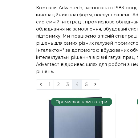
Компанія Advantech, заснована в 1983 році
інноваційних платформ, послуг і рішень.
системній інтеграції, промислове обладн
обладнання на замовлення, вбудовані систе
підтримку. Ми працюємо в тісній співпра
рішень для самих різних галузей промислов
Інтелектом" за допомогою вбудованих об
інтелектуальні рішення в різні галузі пра
Advantech відкриває шлях для роботи з н
рішень.
1
2
3
4
5
Промислові комп'ютери