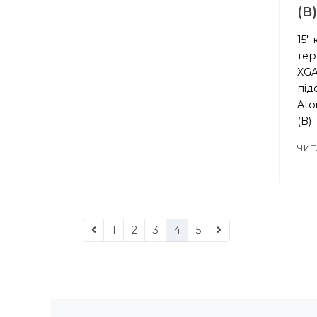
(B
15"
тер
XGA
під
Ato
(B)
ЧИТ
1
2
3
4
5