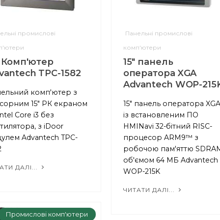
ельні промислові
Панельні промислові
п'ютери
комп'ютери
" Комп'ютер
15" панель
vantech TPC-1582
оператора XGA
Advantech WOP-215
ельний комп'ютер з
сорним 15" РК екраном
15" панель оператора XG
ntel Core i3 без
із встановленим ПО
тилятора, з iDoor
HMINavi 32-бітний RISC-
улем Advantech TPC-
процесор ARM9™ з
2
робочою пам'яттю SDRA
об'ємом 64 МБ Advantech
АТИ ДАЛІ...
WOP-215K
ЧИТАТИ ДАЛІ...
Промислові комп'ютери