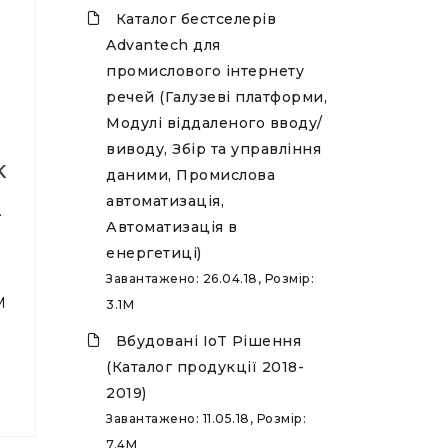
Каталог бестселерів
Advantech для
промислового інтернету
речей (Галузеві платформи,
Модулі віддаленого вводу/
виводу, Збір та управління
K
даними, Промислова
автоматизація,
A
Автоматизація в
енергетиці)
Завантажено: 26.04.18, Розмір:
M
3.1M
Вбудовані IoT Рішення
(Каталог продукції 2018-
2019)
Завантажено: 11.05.18, Розмір:
7.4M