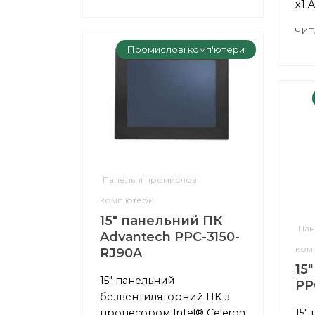
x1 
ЧИТ
Промислові комп'ютери
Панельні промислові
комп'ютери
15" панельний ПК
Пан
Advantech PPC-3150-
ком
RJ90A
15
15" панельний
PP
безвентиляторний ПК з
процесором Intel® Celeron
15"