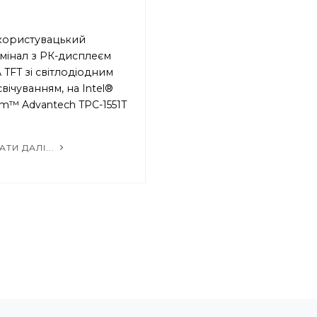
)
 користувацький
мінал з РК-дисплеєм
 TFT зі світлодіодним
свічуванням, на Intel®
m™ Advantech TPC-1551T
АТИ ДАЛІ...