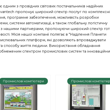
, є одним з провідних світових постачальників надійних
 Advantech пропонує широкий спектр послуг по комплексн
ання, програмне забезпечення, можливість розробки
ми, системи автоматизації, а також глобальну логістичну
ці з нашими партнерами, пропонуючи широкий спектр го
ості. Місія нашої компанії полягає в "Наділення Планети
числювальних платформ, які дозволяють впроваджувати
ці та способу життя людини. Використання обладнання
еобмеженим спектром промислових систем та інноваційни
Промислові комп'ютери
Промислові комп'юте