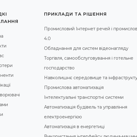
КІ
ПРИКЛАДИ ТА РІШЕННЯ
ИЛАННЯ
Промисловий Інтернет речей і промислов
на
4.0
кти
Обладнання для систем відеонагляду
ас
Торгівля, самообслуговування і готельне
ютери
господарство
ненти
Навколишнє середовище та інфраструкт
кації
Промислова автоматизація
ворювачі
Інтелектуальні транспортні системи
ами
Автоматизація будівель та управління
ни
електроенергією
Автоматизація в енергетиці
Використання інтерфейсу людина-машин