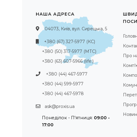
НАША АДРЕСА
ШВИД
ПОС
04073, Київ, вул. Сирецька, 5
Голов
+380 (67) 327-5977 (КС)
Конта
+380 (50) 317-5977 (МТС)
Про н
+380 (63) 607-5966 (life:)
Комп'
+380 (44) 467-5977
Компо
+380 (44) 599-5977
Комуні
+380 (44) 467-5978
Перет
Прогр
ask@proxis.ua
Нови
Понеділок - П'ятниця:
09:00 -
17:00