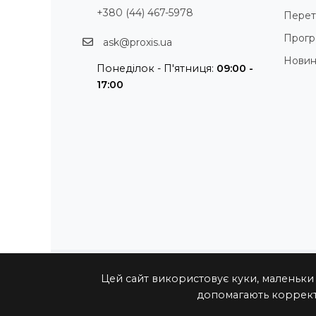
+380 (44) 467-5978
Перет
Прогр
ask@proxis.ua
Нови
Понеділок - П'ятниця:
09:00 -
17:00
Цей сайт використовує куки, маленьки
допомагають коррект