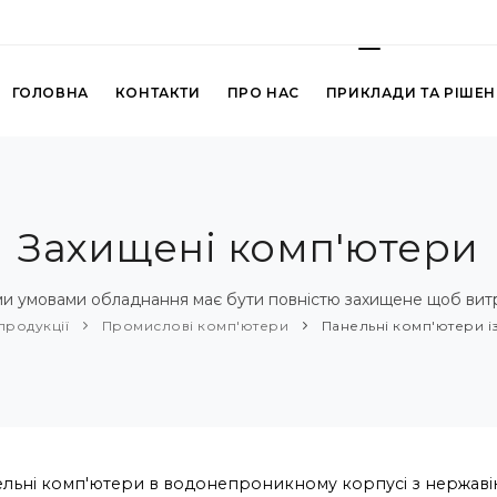
ГОЛОВНА
КОНТАКТИ
ПРО НАС
ПРИКЛАДИ ТА РІШЕ
Захищені комп'ютери
ими умовами обладнання має бути повністю захищене щоб ви
продукції
Промислові комп'ютери
Панельні комп'ютери із 
льні комп'ютери в водонепроникному корпусі з нержаві