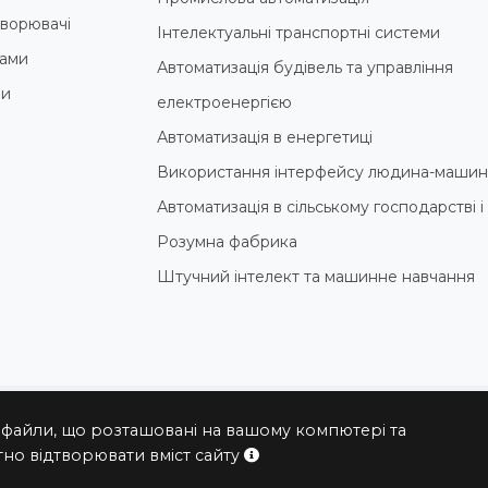
ворювачі
Інтелектуальні транспортні системи
ами
Автоматизація будівель та управління
ни
електроенергією
Автоматизація в енергетиці
Використання інтерфейсу людина-машин
Автоматизація в сільському господарстві 
Розумна фабрика
Штучний інтелект та машинне навчання
 файли, що розташовані на вашому компютері та
© 2004 - 2026 ПРОКСИС™ - промислові комп'ютери та системи
но відтворювати вміст сайту