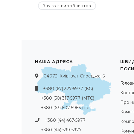
Знято з виробництва
НАША АДРЕСА
ШВИД
ПОС
04073, Київ, вул. Сирецька, 5
Голов
+380 (67) 327-5977 (КС)
Конта
+380 (50) 317-5977 (МТС)
Про н
+380 (63) 607-5966 (life:)
Комп'
+380 (44) 467-5977
Компо
+380 (44) 599-5977
Комуні