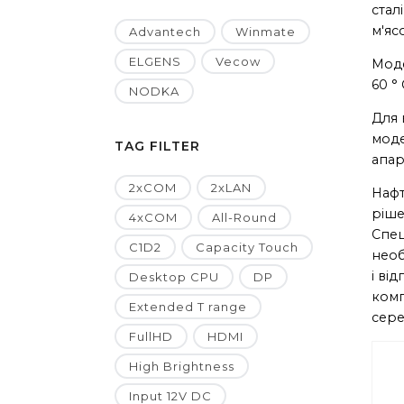
стал
м'яс
Advantech
Winmate
ELGENS
Vecow
Моде
60 °
NODKA
Для 
моде
TAG FILTER
апар
2xCOM
2xLAN
Нафт
ріше
4xCOM
All-Round
Спец
C1D2
Capacity Touch
необ
і ві
Desktop CPU
DP
комп
Extended T range
сере
FullHD
HDMI
High Brightness
Input 12V DC