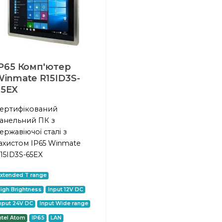
P65 Комп'ютер
inmate R15ID3S-
65EX
ертифікований
анельний ПК з
ержавіючої сталі з
ахистом IP65 Winmate
15ID3S-65EX
xtended T range
igh Brightness
Input 12V DC
nput 24V DC
Input Wide range
ntel Atom
IP65
LAN