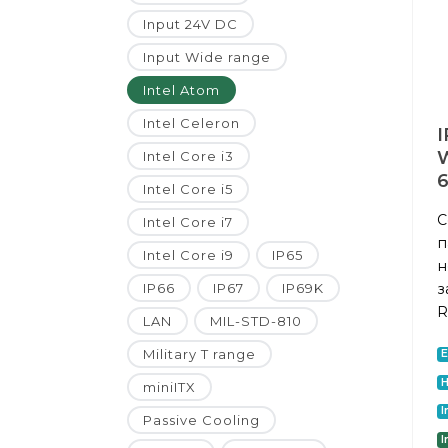
Input 24V DC
Input Wide range
Intel Atom
Intel Celeron
I
W
Intel Core i3
Intel Core i5
С
Intel Core i7
п
Intel Core i9
IP65
н
з
IP66
IP67
IP69K
R
LAN
MIL-STD-810
Military T range
E
H
miniITX
I
Passive Cooling
I