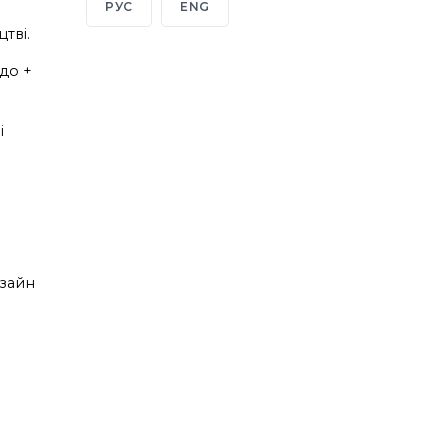
РУС
ENG
тві.
до +
і
изайн