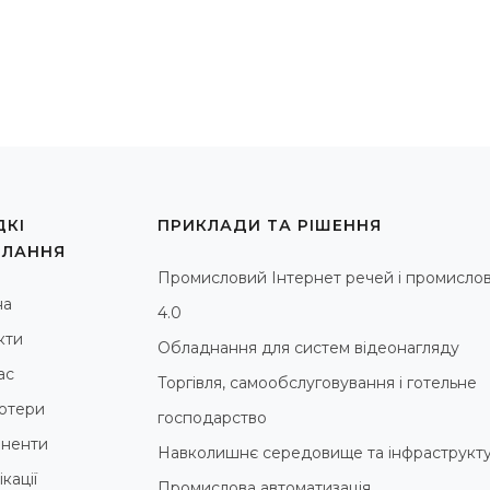
КІ
ПРИКЛАДИ ТА РІШЕННЯ
ИЛАННЯ
Промисловий Інтернет речей і промислов
на
4.0
кти
Обладнання для систем відеонагляду
ас
Торгівля, самообслуговування і готельне
ютери
господарство
ненти
Навколишнє середовище та інфраструкт
кації
Промислова автоматизація