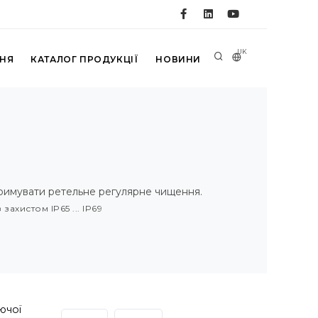
UK
ННЯ
КАТАЛОГ ПРОДУКЦІЇ
НОВИНИ
тримувати ретельне регулярне чищення.
захистом IP65 ... IP69
ючої