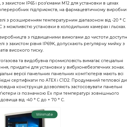
і, з захистом IP65 і роз'ємами M12 для установки в цехах
опереробних підприємств, на фармацевтичному виробниц
лі з розширенням температурним діапазоном від -20 ° C 
 C з можливістю установки в холодильних камерах і льохах.
виробництв з підвищеними вимогами до чистоти доступн
лі з захистом рівня IP69K, допускають регулярну мийку з
атів високого тиску.
огазова та видобувна промисловість вимагає спеціальні
ння, придатні для установки у вибухонебезпечних зонах.
іальні версії панельних панельних комп'ютерів мають всі
хідні сертифікати по ATEX і C1D2. Продуманий теплової д
дповідна конструкція дозволяють застосовувати панельні
'ютери із позначкою Ex при температурі зовнішнього
довища від -40 ° C до + 70 ° C.
Winmate