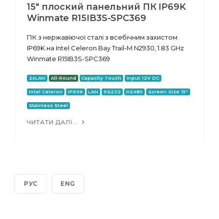
15" плоский панельний ПК IP69K
Winmate R15IB3S-SPC369
ПК з нержавіючої сталі з всебічним захистом
IP69K на Intel Celeron Bay Trail-M N2930, 1.83 GHz
Winmate R15IB3S-SPC369
2xLAN
All-Round
Capacity Touch
Input 12V DC
Intel Celeron
IP69K
LAN
RS232
RS485
Screen Size 15"
Stainless Steel
ЧИТАТИ ДАЛІ...
РУС
ENG