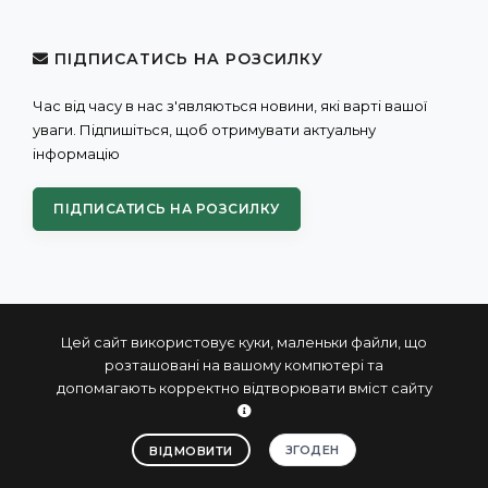
ПІДПИСАТИСЬ НА РОЗСИЛКУ
Час від часу в нас з'являються новини, які варті вашої
уваги. Підпишіться, щоб отримувати актуальну
інформацію
ПІДПИСАТИСЬ НА РОЗСИЛКУ
Цей сайт використовує куки, маленьки файли, що
розташовані на вашому компютері та
допомагають корректно відтворювати вміст сайту
© 2004 - 2026 ПРОКСИС™ - промислові комп'ютери та
системи
ЗГОДЕН
ВІДМОВИТИ