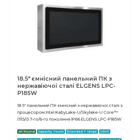
18.5" ємнісний панельний ПК з
нержавіючої сталі ELGENS LPC-
P185W
18.5" панельний ПК ємнісний з нержавіючої сталі з
процесором Intel KabyLake-U/Skylake-U Core™
i7/i5/i3 7-го/6-го покоління IP66 ELGENS LPC-P185W
All-Round
Capacity Touch
Extended T range
HDMI