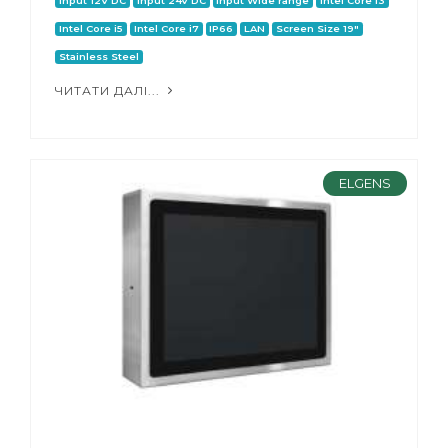
Input 12V DC
Input 24V DC
Input Wide range
Intel Core i3
Intel Core i5
Intel Core i7
IP66
LAN
Screen Size 19"
Stainless Steel
ЧИТАТИ ДАЛІ...
ELGENS