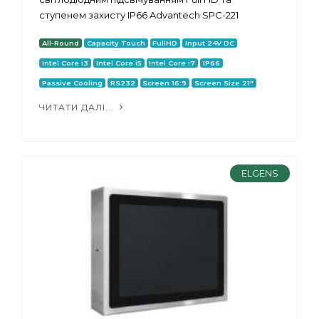
ступенем захисту IP66 Advantech SPC-221
All-Round
Capacity Touch
FullHD
Input 24V DC
Intel Core i3
Intel Core i5
Intel Core i7
IP66
Passive Cooling
RS232
Screen 16:9
Screen Size 21"
ЧИТАТИ ДАЛІ...
ELGENS