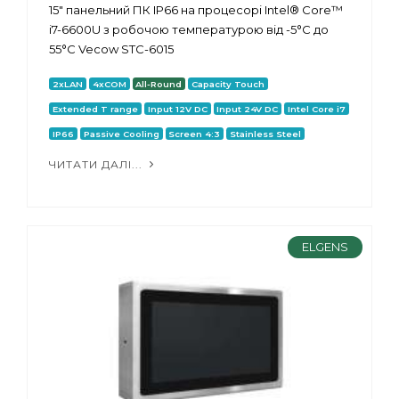
15" панельний ПК IP66 на процесорі Intel® Core™
i7-6600U з робочою температурою від -5°C до
55°C Vecow STC-6015
2xLAN
4xCOM
All-Round
Capacity Touch
Extended T range
Input 12V DC
Input 24V DC
Intel Core i7
IP66
Passive Cooling
Screen 4:3
Stainless Steel
ЧИТАТИ ДАЛІ...
ELGENS