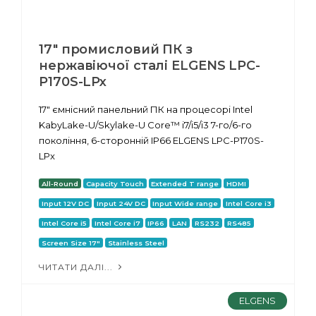
17" промисловий ПК з
нержавіючої сталі ELGENS LPC-
P170S-LPx
17" ємнісний панельний ПК на процесорі Intel
KabyLake-U/Skylake-U Core™ i7/i5/i3 7-го/6-го
покоління, 6-сторонній IP66 ELGENS LPC-P170S-
LPx
All-Round
Capacity Touch
Extended T range
HDMI
Input 12V DC
Input 24V DC
Input Wide range
Intel Core i3
Intel Core i5
Intel Core i7
IP66
LAN
RS232
RS485
Screen Size 17"
Stainless Steel
ЧИТАТИ ДАЛІ...
ELGENS