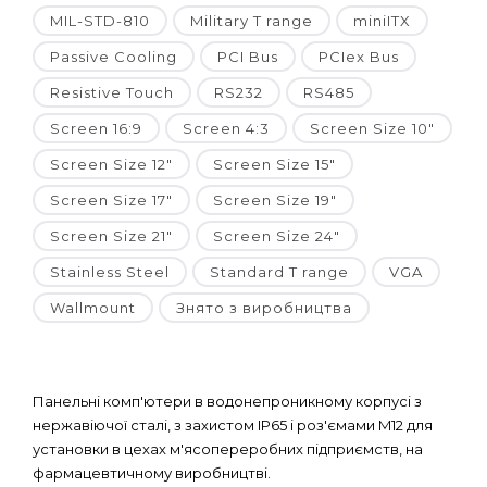
MIL-STD-810
Military T range
miniITX
Passive Cooling
PCI Bus
PCIex Bus
Resistive Touch
RS232
RS485
Screen 16:9
Screen 4:3
Screen Size 10"
Screen Size 12"
Screen Size 15"
Screen Size 17"
Screen Size 19"
Screen Size 21"
Screen Size 24"
Stainless Steel
Standard T range
VGA
Wallmount
Знято з виробництва
Панельні комп'ютери в водонепроникному корпусі з
нержавіючої сталі, з захистом IP65 і роз'ємами M12 для
установки в цехах м'ясопереробних підприємств, на
фармацевтичному виробництві.