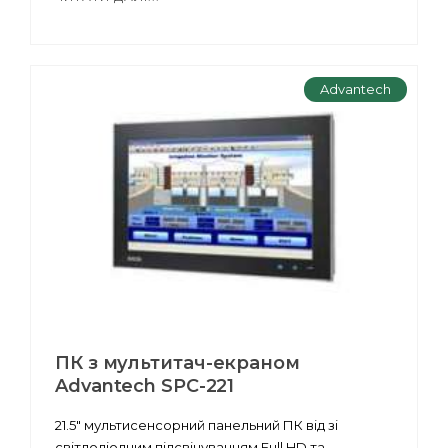
Advantech
ПК з мультитач-екраном
Advantech SPC-221
21.5" мультисенсорний панельний ПК від зі
світлодіодним підсвічуванням Full HD та