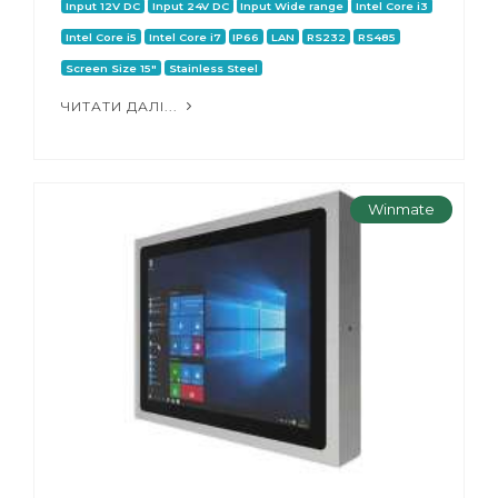
Input 12V DC
Input 24V DC
Input Wide range
Intel Core i3
Intel Core i5
Intel Core i7
IP66
LAN
RS232
RS485
Screen Size 15"
Stainless Steel
ЧИТАТИ ДАЛІ...
Winmate