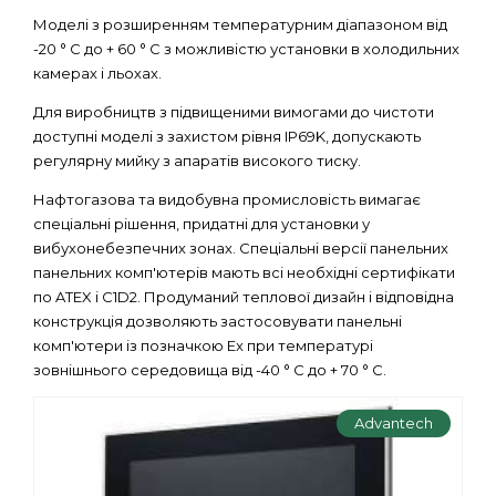
Моделі з розширенням температурним діапазоном від
-20 ° C до + 60 ° C з можливістю установки в холодильних
камерах і льохах.
Для виробництв з підвищеними вимогами до чистоти
доступні моделі з захистом рівня IP69K, допускають
регулярну мийку з апаратів високого тиску.
Нафтогазова та видобувна промисловість вимагає
спеціальні рішення, придатні для установки у
вибухонебезпечних зонах. Спеціальні версії панельних
панельних комп'ютерів мають всі необхідні сертифікати
по ATEX і C1D2. Продуманий теплової дизайн і відповідна
конструкція дозволяють застосовувати панельні
комп'ютери із позначкою Ex при температурі
зовнішнього середовища від -40 ° C до + 70 ° C.
Advantech