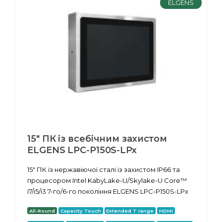
ELGENS
15" ПК із всебічним захистом
ELGENS LPC-P150S-LPx
15" ПК із нержавіючої сталі із захистом IP66 та
процесором Intel KabyLake-U/Skylake-U Core™
i7/i5/i3 7-го/6-го покоління ELGENS LPC-P150S-LPx
All-Round
Capacity Touch
Extended T range
HDMI