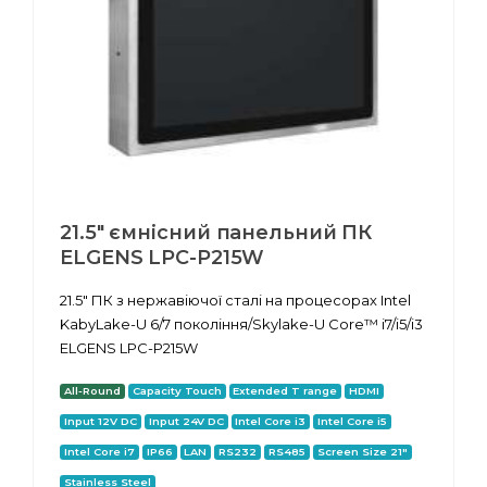
21.5" ємнісний панельний ПК
ELGENS LPC-P215W
21.5" ПК з нержавіючої сталі на процесорах Intel
KabyLake-U 6/7 покоління/Skylake-U Core™ i7/i5/i3
ELGENS LPC-P215W
All-Round
Capacity Touch
Extended T range
HDMI
Input 12V DC
Input 24V DC
Intel Core i3
Intel Core i5
Intel Core i7
IP66
LAN
RS232
RS485
Screen Size 21"
Stainless Steel