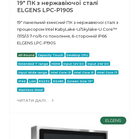
19" ПК з нержавіючої сталі
ELGENS LPC-P190S
19" панельний ємнісний ПК з нержавіючої сталі з
процесором Intel KabyLake-U/Skylake-U Core™
i7/i5/i3 7-го/6-го покоління, 6-сторонній IP66
ELGENS LPC-P190S
All-Round
Capacity Touch
Desktop CPU
Extended T range
HDMI
Input 12V DC
Input 24V DC
Input Wide range
Intel Core i3
Intel Core i5
Intel Core i7
IP66
LAN
RS232
RS485
Screen Size 19"
Stainless Steel
ЧИТАТИ ДАЛІ...
ELGENS