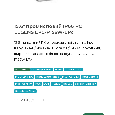
15.6" промисловий IP66 PC
ELGENS LPC-P156W-LPx
15.6" панельний ПК з нержавіючої сталі на Intel
KabyLake-U/Skylake-U Core™ i7/i5/i3 6/7 покоління,
широкий діапазон вхідної напруги ELGENS LPC-
P156W-LPx
All-Round
Capacity Touch
HDMI
Input 12V DC
Input 24V DC
Input Wide range
Intel Core i3
Intel Core i5
Intel Core i7
IP66
LAN
RS232
RS485
Screen Size 15"
Stainless Steel
ЧИТАТИ ДАЛІ...