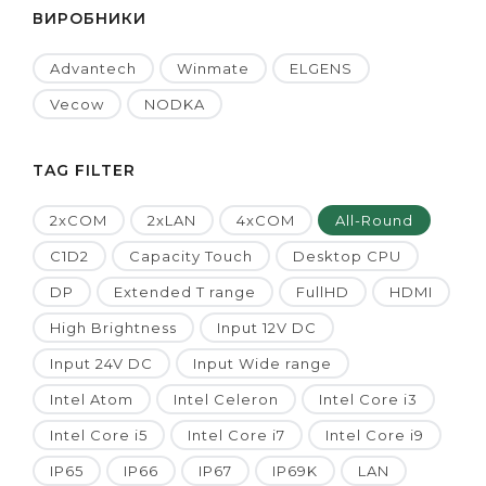
ВИРОБНИКИ
Advantech
Winmate
ELGENS
Vecow
NODKA
TAG FILTER
2xCOM
2xLAN
4xCOM
All-Round
C1D2
Capacity Touch
Desktop CPU
DP
Extended T range
FullHD
HDMI
High Brightness
Input 12V DC
Input 24V DC
Input Wide range
Intel Atom
Intel Celeron
Intel Core i3
Intel Core i5
Intel Core i7
Intel Core i9
IP65
IP66
IP67
IP69K
LAN