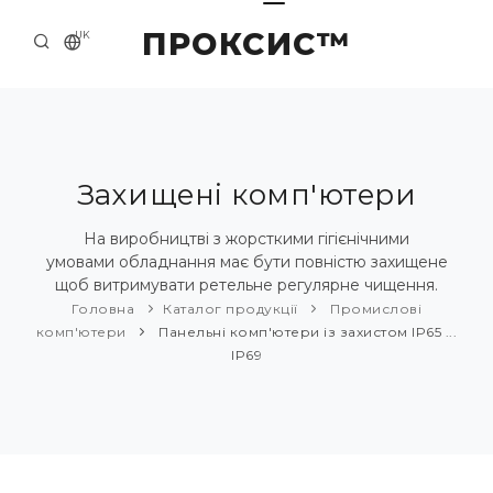
ПРОКСИС™
UK
ГОЛОВНА
КОНТАКТИ
ПРО НАС
Захищені комп'ютери
ПРИКЛАДИ ТА РІШЕННЯ
На виробництві з жорсткими гігієнічними
умовами обладнання має бути повністю захищене
КАТАЛОГ ПРОДУКЦІЇ
щоб витримувати ретельне регулярне чищення.
Головна
Каталог продукції
Промислові
НОВИНИ
комп'ютери
Панельні комп'ютери із захистом IP65 ...
IP69