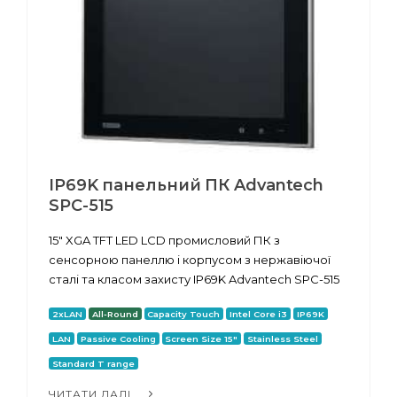
IP69K панельний ПК Advantech
SPC-515
15" XGA TFT LED LCD промисловий ПК з
сенсорною панеллю і корпусом з нержавіючої
сталі та класом захисту IP69K Advantech SPC-515
2xLAN
All-Round
Capacity Touch
Intel Core i3
IP69K
LAN
Passive Cooling
Screen Size 15"
Stainless Steel
Standard T range
ЧИТАТИ ДАЛІ...