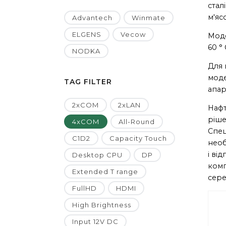
стал
м'яс
Advantech
Winmate
ELGENS
Vecow
Моде
60 °
NODKA
Для 
моде
TAG FILTER
апар
2xCOM
2xLAN
Нафт
ріше
4xCOM
All-Round
Спец
C1D2
Capacity Touch
необ
і ві
Desktop CPU
DP
комп
Extended T range
сере
FullHD
HDMI
High Brightness
Input 12V DC