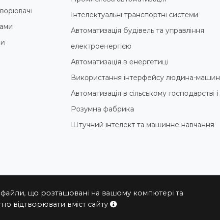
ворювачі
Інтелектуальні транспортні системи
ами
Автоматизація будівель та управління
ни
електроенергією
Автоматизація в енергетиці
Використання інтерфейсу людина-машин
Автоматизація в сільському господарстві 
Розумна фабрика
Штучний інтелект та машинне навчання
 файли, що розташовані на вашому компютері та
© 2004 - 2026 ПРОКСИС™ - промислові комп'ютери та системи
но відтворювати вміст сайту