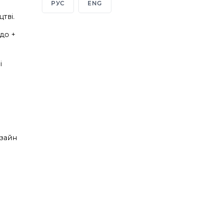
РУС
ENG
тві.
до +
і
изайн