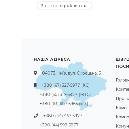
Знято з виробництва
НАША АДРЕСА
ШВИД
ПОС
04073, Київ, вул. Сирецька, 5
Голов
+380 (67) 327-5977 (КС)
Конта
+380 (50) 317-5977 (МТС)
Про н
+380 (63) 607-5966 (life:)
Комп'
+380 (44) 467-5977
Компо
+380 (44) 599-5977
Комуні