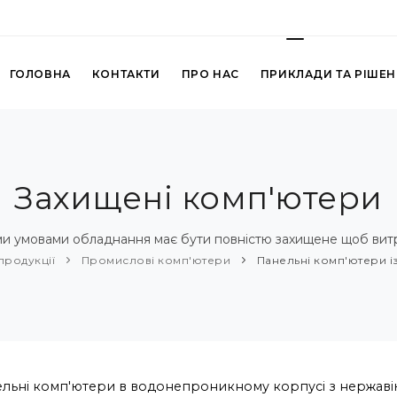
ГОЛОВНА
КОНТАКТИ
ПРО НАС
ПРИКЛАДИ ТА РІШЕ
Захищені комп'ютери
ими умовами обладнання має бути повністю захищене щоб ви
продукції
Промислові комп'ютери
Панельні комп'ютери із 
льні комп'ютери в водонепроникному корпусі з нержаві