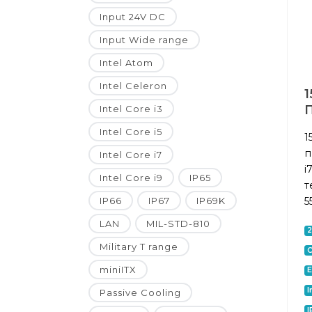
Input 24V DC
Input Wide range
Intel Atom
Intel Celeron
1
Intel Core i3
Intel Core i5
1
п
Intel Core i7
i
Intel Core i9
IP65
т
5
IP66
IP67
IP69K
LAN
MIL-STD-810
Military T range
C
miniITX
E
I
Passive Cooling
I