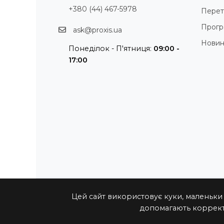
+380 (44) 467-5978
Перет
Прогр
ask@proxis.ua
Нови
Понеділок - П'ятниця:
09:00 -
17:00
Цей сайт використовує куки, маленьки
допомагають коррект