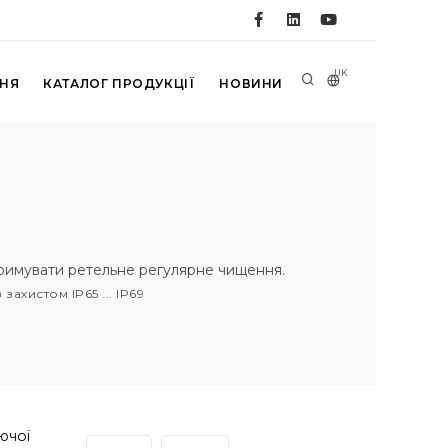
UK
ННЯ
КАТАЛОГ ПРОДУКЦІЇ
НОВИНИ
тримувати ретельне регулярне чищення.
захистом IP65 ... IP69
ючої