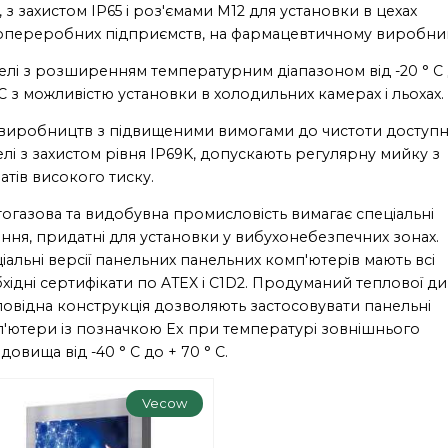
і, з захистом IP65 і роз'ємами M12 для установки в цехах
опереробних підприємств, на фармацевтичному виробниц
лі з розширенням температурним діапазоном від -20 ° C 
 C з можливістю установки в холодильних камерах і льохах.
виробництв з підвищеними вимогами до чистоти доступн
лі з захистом рівня IP69K, допускають регулярну мийку з
атів високого тиску.
огазова та видобувна промисловість вимагає спеціальні
ння, придатні для установки у вибухонебезпечних зонах.
іальні версії панельних панельних комп'ютерів мають всі
хідні сертифікати по ATEX і C1D2. Продуманий теплової д
дповідна конструкція дозволяють застосовувати панельні
'ютери із позначкою Ex при температурі зовнішнього
довища від -40 ° C до + 70 ° C.
Vecow