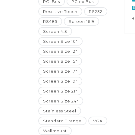
PCI Bus
PCIex Bus
S
Resistive Touch
RS232
Ч
RS485
Screen 16:9
Screen 4:3
Screen Size 10"
Screen Size 12"
Screen Size 15"
Screen Size 17"
Screen Size 19"
Screen Size 21"
Screen Size 24"
Stainless Steel
Standard T range
VGA
Wallmount