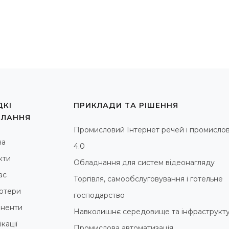
КІ
ПРИКЛАДИ ТА РІШЕННЯ
ИЛАННЯ
Промисловий Інтернет речей і промислов
на
4.0
кти
Обладнання для систем відеонагляду
ас
Торгівля, самообслуговування і готельне
ютери
господарство
ненти
Навколишнє середовище та інфраструкт
кації
Промислова автоматизація