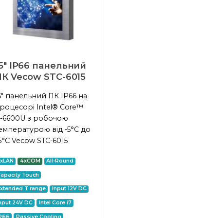
5" IP66 панельний
ПК Vecow STC-6015
5" панельний ПК IP66 на
роцесорі Intel® Core™
7-6600U з робочою
емпературою від -5°C до
5°C Vecow STC-6015
2xLAN
4xCOM
All-Round
apacity Touch
xtended T range
Input 12V DC
nput 24V DC
Intel Core i7
P66
Passive Cooling