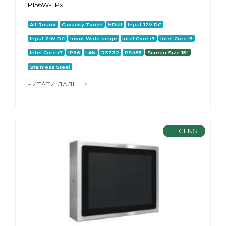
P156W-LPx
All-Round
Capacity Touch
HDMI
Input 12V DC
Input 24V DC
Input Wide range
Intel Core i3
Intel Core i5
Intel Core i7
IP66
LAN
RS232
RS485
Screen Size 15"
Stainless Steel
ЧИТАТИ ДАЛІ...
ELGENS