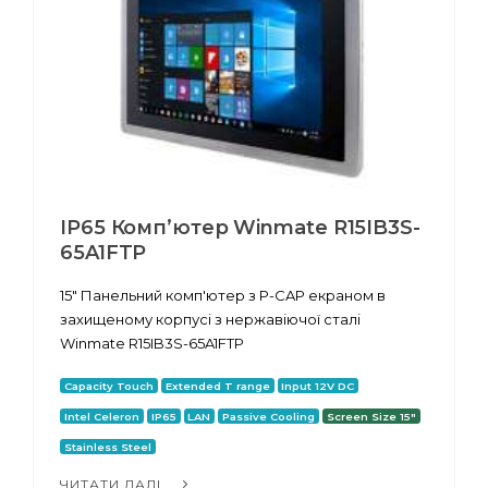
IP65 Комп’ютер Winmate R15IB3S-
65A1FTP
15" Панельний комп'ютер з P-CAP екраном в
захищеному корпусі з нержавіючої сталі
Winmate R15IB3S-65A1FTP
Capacity Touch
Extended T range
Input 12V DC
Intel Celeron
IP65
LAN
Passive Cooling
Screen Size 15"
Stainless Steel
ЧИТАТИ ДАЛІ...