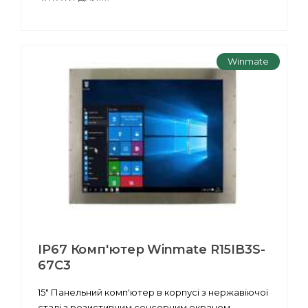
Winmate
IP67 Комп'ютер Winmate R15IB3S-
67C3
15" Панельний комп'ютер в корпусі з нержавіючої
сталі з резистивним сенсорним екраном