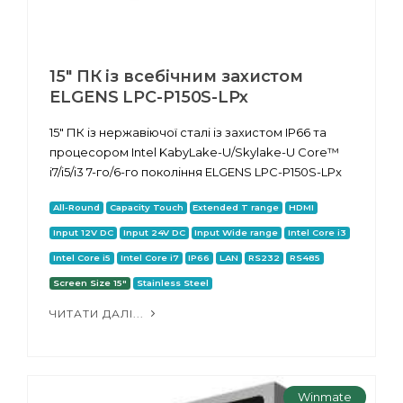
15" ПК із всебічним захистом
ELGENS LPC-P150S-LPx
15" ПК із нержавіючої сталі із захистом IP66 та
процесором Intel KabyLake-U/Skylake-U Core™
i7/i5/i3 7-го/6-го покоління ELGENS LPC-P150S-LPx
All-Round
Capacity Touch
Extended T range
HDMI
Input 12V DC
Input 24V DC
Input Wide range
Intel Core i3
Intel Core i5
Intel Core i7
IP66
LAN
RS232
RS485
Screen Size 15"
Stainless Steel
ЧИТАТИ ДАЛІ...
Winmate