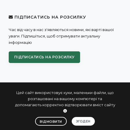
ПІДПИСАТИСЬ НА РОЗСИЛКУ
Час від часу в нас з'являються новини, які варті вашої
уваги. Підпишіться, щоб отримувати актуальну
інформацію
ПІДПИСАТИСЬ НА РОЗСИЛКУ
Цей сайт використовує куки, маленьки файли, що
розташовані на вашому компютері та
допомагають корректно відтворювати вміст сайту
© 2004 - 2026 ПРОКСИС™ - промислові комп'ютери та
системи
ЗГОДЕН
ВІДМОВИТИ