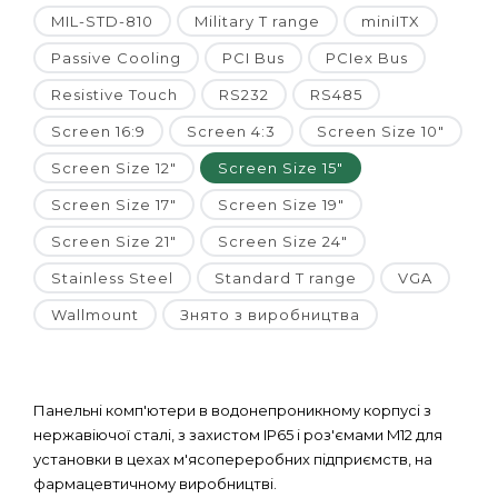
MIL-STD-810
Military T range
miniITX
Passive Cooling
PCI Bus
PCIex Bus
Resistive Touch
RS232
RS485
Screen 16:9
Screen 4:3
Screen Size 10"
Screen Size 12"
Screen Size 15"
Screen Size 17"
Screen Size 19"
Screen Size 21"
Screen Size 24"
Stainless Steel
Standard T range
VGA
Wallmount
Знято з виробництва
Панельні комп'ютери в водонепроникному корпусі з
нержавіючої сталі, з захистом IP65 і роз'ємами M12 для
установки в цехах м'ясопереробних підприємств, на
фармацевтичному виробництві.