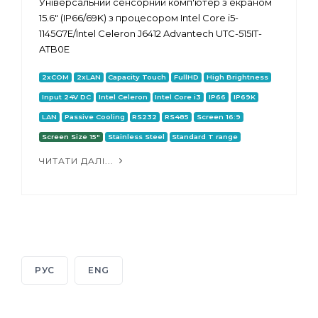
Універсальний сенсорний комп'ютер з екраном
15.6" (IP66/69K) з процесором Intel Core i5-
1145G7E/Intel Celeron J6412 Advantech UTC-515IT-
ATB0E
2xCOM
2xLAN
Capacity Touch
FullHD
High Brightness
Input 24V DC
Intel Celeron
Intel Core i3
IP66
IP69K
LAN
Passive Cooling
RS232
RS485
Screen 16:9
Screen Size 15"
Stainless Steel
Standard T range
ЧИТАТИ ДАЛІ...
РУС
ENG