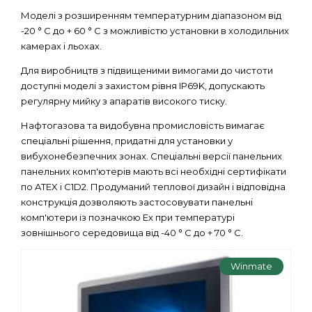
Моделі з розширенням температурним діапазоном від
-20 ° C до + 60 ° C з можливістю установки в холодильних
камерах і льохах.
Для виробництв з підвищеними вимогами до чистоти
доступні моделі з захистом рівня IP69K, допускають
регулярну мийку з апаратів високого тиску.
Нафтогазова та видобувна промисловість вимагає
спеціальні рішення, придатні для установки у
вибухонебезпечних зонах. Спеціальні версії панельних
панельних комп'ютерів мають всі необхідні сертифікати
по ATEX і C1D2. Продуманий теплової дизайн і відповідна
конструкція дозволяють застосовувати панельні
комп'ютери із позначкою Ex при температурі
зовнішнього середовища від -40 ° C до + 70 ° C.
Winmate