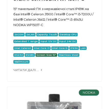
15" панельний ПК з нержавіючої сталі IP69K на
базі Intel® Celeron J1900 / Intel® Core™ i5-7200U /
Intel® Celeron J6412 / Intel® Core™ i3-8145U
NODKA WP1501T-C
2xCOM
2xLAN
Capacity Touch
Desktop CPU
Extended T range
Input 12V DC
Input 24V DC
Intel Celeron
Intel Core i3
Intel Core i5
IP69K
LAN
RS232
RS485
Screen Size 15"
Stainless Steel
Wallmount
ЧИТАТИ ДАЛІ...
NODKA