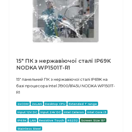
15" ПК з нержавіючої сталі IP69K
NODKA WP1501T-R1
15" панельний ПК з нержавіючої сталі IP69K на
базі процесора Intel J1900/8145U NODKA WP1501T-
R1
2xCOM
2xLAN
Desktop CPU
Extended T range
Input 12V DC
Input 24V DC
Intel Celeron
Intel Core i3
IP69K
LAN
Resistive Touch
RS232
Screen Size 15"
Stainless Steel