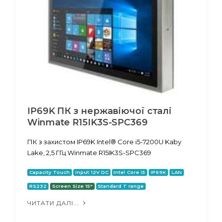
IP69K ПК з нержавіючої сталі
Winmate R15IK3S-SPC369
ПК з захистом IP69K Intel® Core i5-7200U Kaby
Lake, 2,5 ГГц Winmate R15IK3S-SPC369
Capacity Touch
Input 12V DC
Intel Core i5
IP69K
LAN
RS232
Screen Size 15"
Standard T range
ЧИТАТИ ДАЛІ...