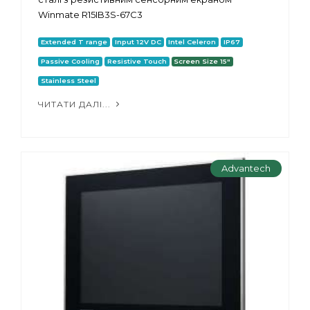
Winmate R15IB3S-67C3
Extended T range
Input 12V DC
Intel Celeron
IP67
Passive Cooling
Resistive Touch
Screen Size 15"
Stainless Steel
ЧИТАТИ ДАЛІ...
Advantech