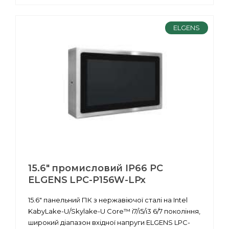
ELGENS
15.6" промисловий IP66 PC
ELGENS LPC-P156W-LPx
15.6" панельний ПК з нержавіючої сталі на Intel
KabyLake-U/Skylake-U Core™ i7/i5/i3 6/7 покоління,
широкий діапазон вхідної напруги ELGENS LPC-