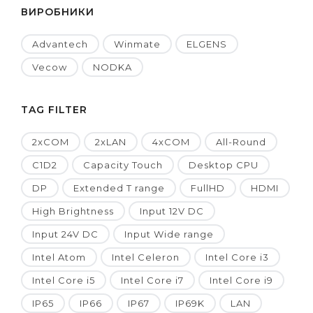
ВИРОБНИКИ
Advantech
Winmate
ELGENS
Vecow
NODKA
TAG FILTER
2xCOM
2xLAN
4xCOM
All-Round
C1D2
Capacity Touch
Desktop CPU
DP
Extended T range
FullHD
HDMI
High Brightness
Input 12V DC
Input 24V DC
Input Wide range
Intel Atom
Intel Celeron
Intel Core i3
Intel Core i5
Intel Core i7
Intel Core i9
IP65
IP66
IP67
IP69K
LAN