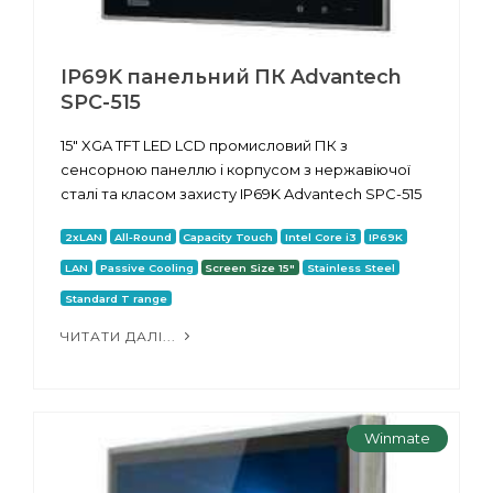
IP69K панельний ПК Advantech
SPC-515
15" XGA TFT LED LCD промисловий ПК з
сенсорною панеллю і корпусом з нержавіючої
сталі та класом захисту IP69K Advantech SPC-515
2xLAN
All-Round
Capacity Touch
Intel Core i3
IP69K
LAN
Passive Cooling
Screen Size 15"
Stainless Steel
Standard T range
ЧИТАТИ ДАЛІ...
Winmate