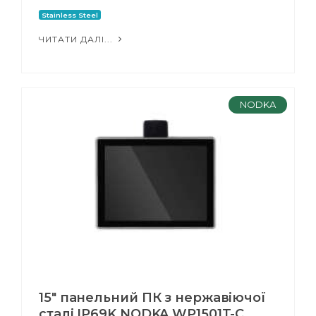
Stainless Steel
ЧИТАТИ ДАЛІ...
NODKA
15" панельний ПК з нержавіючої
сталі IP69K NODKA WP1501T-C