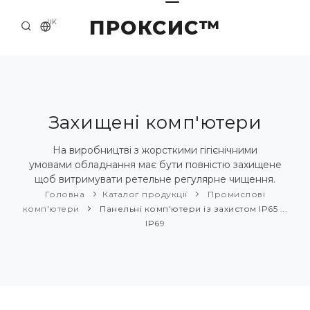
ПРОКСИС™
UK
ГОЛОВНА
КОНТАКТИ
ПРО НАС
Захищені комп'ютери
ПРИКЛАДИ ТА РІШЕННЯ
На виробництві з жорсткими гігієнічними
умовами обладнання має бути повністю захищене
КАТАЛОГ ПРОДУКЦІЇ
щоб витримувати ретельне регулярне чищення.
Головна
Каталог продукції
Промислові
НОВИНИ
комп'ютери
Панельні комп'ютери із захистом IP65 ...
IP69