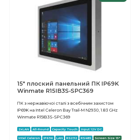
15" плоский панельний ПК IP69K
Winmate R15IB3S-SPC369
ПК з нержавіючої сталі з всебічним захистом
IP69K на Intel Celeron Bay Trail-M N2930, 1.83 GHz
Winmate R15IB3S-SPC369
2xLAN
All-Round
Capacity Touch
Input 12V DC
Intel Celeron
IP69K
LAN
RS232
RS485
Screen Size 15"