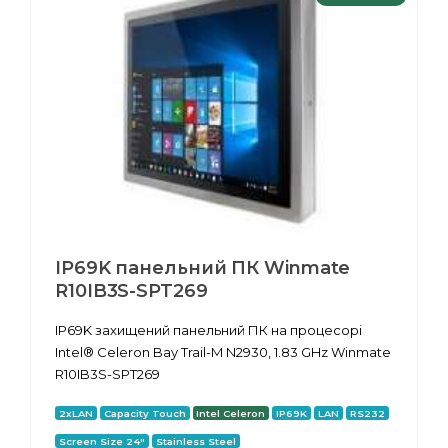
IP69K панельний ПК Winmate
R10IB3S-SPT269
IP69K захищений панельний ПК на процесорі
Intel® Celeron Bay Trail-M N2930, 1.83 GHz Winmate
R10IB3S-SPT269
2xLAN
Capacity Touch
Intel Celeron
IP69K
LAN
RS232
Screen Size 24"
Stainless Steel