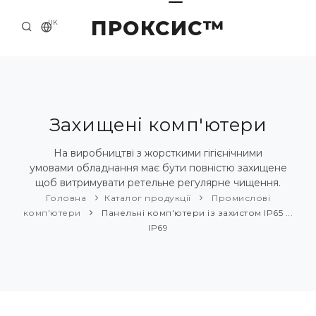
ПРОКСИС™
UK
ГОЛОВНА
КОНТАКТИ
ПРО НАС
Захищені комп'ютери
ПРИКЛАДИ ТА РІШЕННЯ
На виробництві з жорсткими гігієнічними
умовами обладнання має бути повністю захищене
КАТАЛОГ ПРОДУКЦІЇ
щоб витримувати ретельне регулярне чищення.
Головна
Каталог продукції
Промислові
НОВИНИ
комп'ютери
Панельні комп'ютери із захистом IP65 ...
IP69