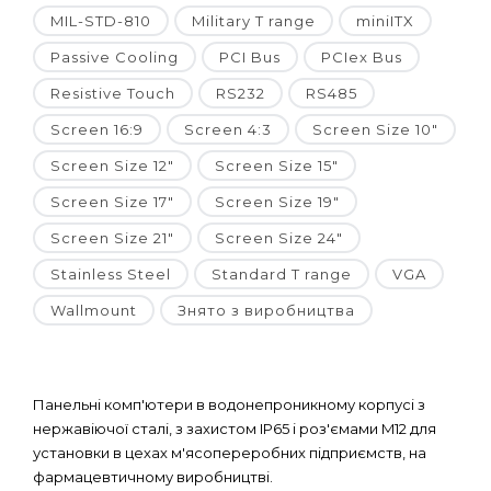
MIL-STD-810
Military T range
miniITX
Passive Cooling
PCI Bus
PCIex Bus
Resistive Touch
RS232
RS485
Screen 16:9
Screen 4:3
Screen Size 10"
Screen Size 12"
Screen Size 15"
Screen Size 17"
Screen Size 19"
Screen Size 21"
Screen Size 24"
Stainless Steel
Standard T range
VGA
Wallmount
Знято з виробництва
Панельні комп'ютери в водонепроникному корпусі з
нержавіючої сталі, з захистом IP65 і роз'ємами M12 для
установки в цехах м'ясопереробних підприємств, на
фармацевтичному виробництві.