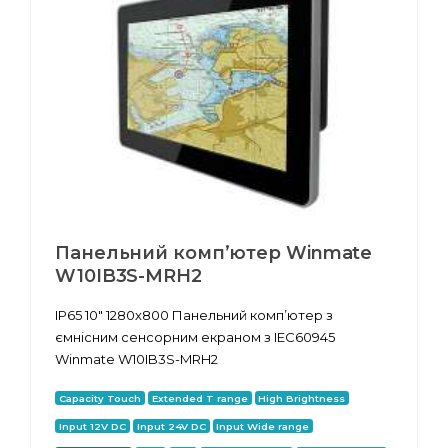
Панельний комп’ютер Winmate
W10IB3S-MRH2
IP65 10" 1280х800 Панельний комп’ютер з
ємнісним сенсорним екраном з IEC60945
Winmate W10IB3S-MRH2
Capacity Touch
Extended T range
High Brightness
Input 12V DC
Input 24V DC
Input Wide range