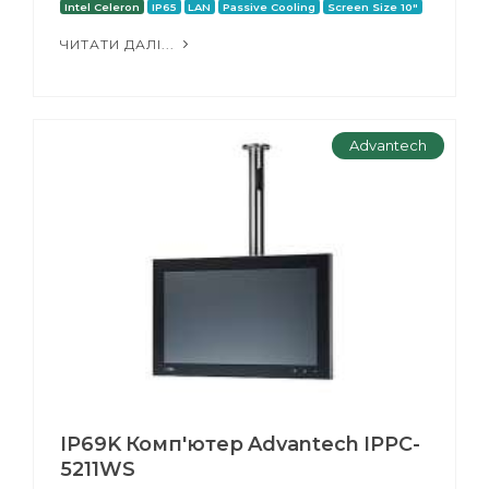
Intel Celeron
IP65
LAN
Passive Cooling
Screen Size 10"
ЧИТАТИ ДАЛІ...
Advantech
IP69K Комп'ютер Advantech IPPC-
5211WS