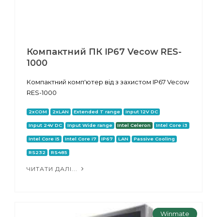
Компактний ПК IP67 Vecow RES-
1000
Компактний комп'ютер від з захистом IP67 Vecow
RES-1000
2xCOM
2xLAN
Extended T range
Input 12V DC
Input 24V DC
Input Wide range
Intel Celeron
Intel Core i3
Intel Core i5
Intel Core i7
IP67
LAN
Passive Cooling
RS232
RS485
ЧИТАТИ ДАЛІ...
Winmate