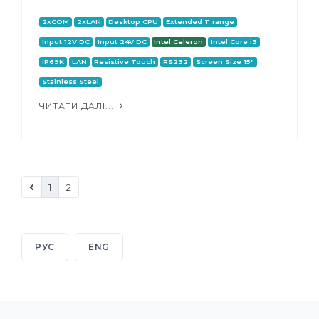
2xCOM
2xLAN
Desktop CPU
Extended T range
Input 12V DC
Input 24V DC
Intel Celeron
Intel Core i3
IP69K
LAN
Resistive Touch
RS232
Screen Size 15"
Stainless Steel
ЧИТАТИ ДАЛІ...
1
2
РУС
ENG