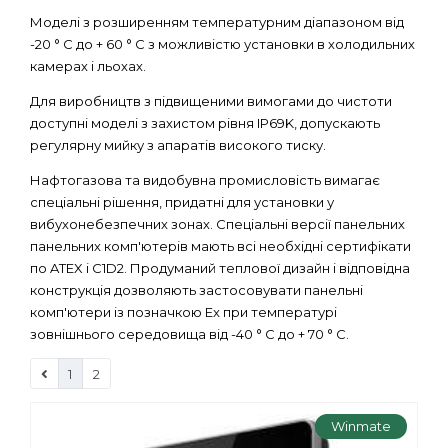
Моделі з розширенням температурним діапазоном від
-20 ° C до + 60 ° C з можливістю установки в холодильних
камерах і льохах.
Для виробництв з підвищеними вимогами до чистоти
доступні моделі з захистом рівня IP69K, допускають
регулярну мийку з апаратів високого тиску.
Нафтогазова та видобувна промисловість вимагає
спеціальні рішення, придатні для установки у
вибухонебезпечних зонах. Спеціальні версії панельних
панельних комп'ютерів мають всі необхідні сертифікати
по ATEX і C1D2. Продуманий теплової дизайн і відповідна
конструкція дозволяють застосовувати панельні
комп'ютери із позначкою Ex при температурі
зовнішнього середовища від -40 ° C до + 70 ° C.
1
2
Winmate