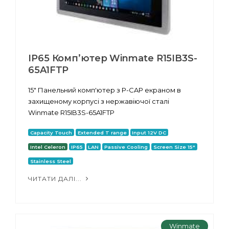
IP65 Комп’ютер Winmate R15IB3S-
65A1FTP
15" Панельний комп'ютер з P-CAP екраном в
захищеному корпусі з нержавіючої сталі
Winmate R15IB3S-65A1FTP
Capacity Touch
Extended T range
Input 12V DC
Intel Celeron
IP65
LAN
Passive Cooling
Screen Size 15"
Stainless Steel
ЧИТАТИ ДАЛІ...
Winmate