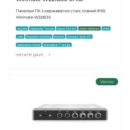
Панельні ПК з нержавіючої сталі, повний IP65
Winmate W22IB3S
2xLAN
Capacity Touch
Input 12V DC
Intel Celeron
IP65
LAN
Passive Cooling
RS232
Screen Size 21"
Stainless Steel
Standard T range
ЧИТАТИ ДАЛІ...
Vecow