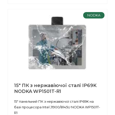
NODKA
15" ПК з нержавіючої сталі IP69K
NODKA WP1501T-R1
15" панельний ПК з нержавіючої сталі IP69K на
базі процесора Intel J1900/8145U NODKA WP1501T-
R1