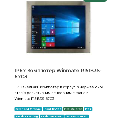
IP67 Комп'ютер Winmate R15IB3S-
67C3
15" Панельний комп'ютер в корпусі з нержавіючої
сталі з резистивним сенсорним екраном
Winmate R15IB3S-67C3
Extended T range
Input 12V DC
Intel Celeron
IP67
Passive Cooling
Resistive Touch
Screen Size 15"