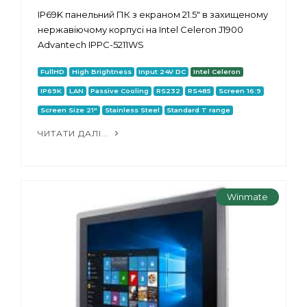
IP69K панельний ПК з екраном 21.5" в захищеному
нержавіючому корпусі на Intel Celeron J1900
Advantech IPPC-5211WS
FullHD
High Brightness
Input 24V DC
Intel Celeron
IP69K
LAN
Passive Cooling
RS232
RS485
Screen 16:9
Screen Size 21"
Stainless Steel
Standard T range
ЧИТАТИ ДАЛІ...
Winmate