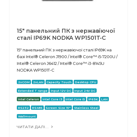
15" панельний ПК з нержавіючої
сталі IP69K NODKA WP1501T-C
15" панельний ПК з нержавіючої сталі IP69K на
базі Intel® Celeron J1900 / Intel® Core™ i5-7200U /
Intel® Celeron J6412 / Intel® Core™ i3-8145U
NODKA WP1501T-C
2xCOM
2xLAN
Capacity Touch
Desktop CPU
Extended T range
Input 12V DC
Input 24V DC
Intel Celeron
Intel Core i3
Intel Core i5
IP69K
LAN
RS232
RS485
Screen Size 15"
Stainless Steel
Wallmount
ЧИТАТИ ДАЛІ...