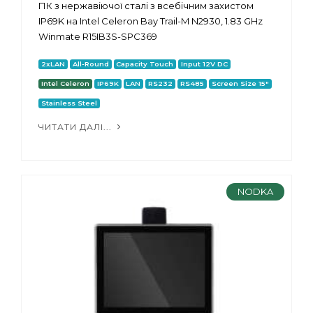
ПК з нержавіючої сталі з всебічним захистом
IP69K на Intel Celeron Bay Trail-M N2930, 1.83 GHz
Winmate R15IB3S-SPC369
2xLAN
All-Round
Capacity Touch
Input 12V DC
Intel Celeron
IP69K
LAN
RS232
RS485
Screen Size 15"
Stainless Steel
ЧИТАТИ ДАЛІ...
NODKA