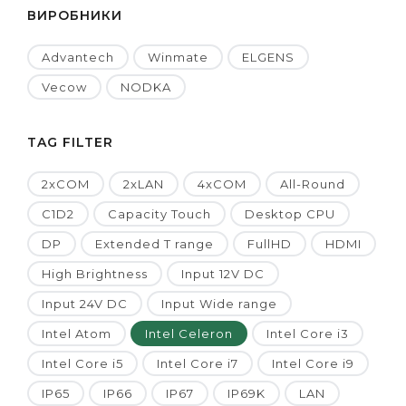
ВИРОБНИКИ
Advantech
Winmate
ELGENS
Vecow
NODKA
TAG FILTER
2xCOM
2xLAN
4xCOM
All-Round
C1D2
Capacity Touch
Desktop CPU
DP
Extended T range
FullHD
HDMI
High Brightness
Input 12V DC
Input 24V DC
Input Wide range
Intel Atom
Intel Celeron
Intel Core i3
Intel Core i5
Intel Core i7
Intel Core i9
IP65
IP66
IP67
IP69K
LAN