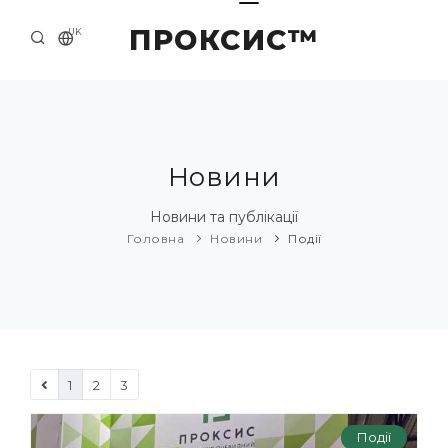
ПРОКСИС™
UK
ГОЛОВНА
КОНТАКТИ
ПРО НАС
Новини
ПРИКЛАДИ ТА РІШЕННЯ
Новини та публікації
Головна
Новини
Події
КАТАЛОГ ПРОДУКЦІЇ
НОВИНИ
1
2
3
Події