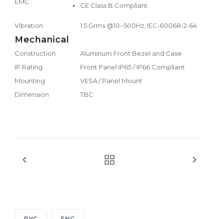
EMC
CE Class B Compliant
Vibration
1.5 Grms @10~500Hz, IEC-60068-2-64
Mechanical
Construction
Aluminum Front Bezel and Case
IP Rating
Front Panel IP65 / IP66 Compliant
Mounting
VESA / Panel Mount
Dimension
TBC
РУС
ENG