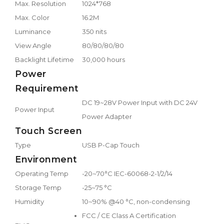
Max. Resolution
1024*768
Max. Color
16.2M
Luminance
350 nits
View Angle
80/80/80/80
Backlight Lifetime
30,000 hours
Power
Requirement
DC 19~28V Power Input with DC 24V
Power Input
Power Adapter
Touch Screen
Type
USB P-Cap Touch
Environment
Operating Temp
-20~70°C IEC-60068-2-1/2/14
Storage Temp
-25~75 °C
Humidity
10~90% @40 °C, non-condensing
FCC / CE Class A Certification