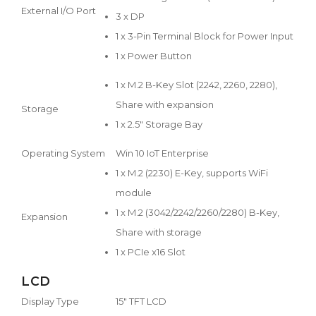
External I/O Port
3 x DP
1 x 3-Pin Terminal Block for Power Input
1 x Power Button
1 x M.2 B-Key Slot (2242, 2260, 2280),
Share with expansion
Storage
1 x 2.5" Storage Bay
Operating System
Win 10 IoT Enterprise
1 x M.2 (2230) E-Key, supports WiFi
module
1 x M.2 (3042/2242/2260/2280) B-Key,
Expansion
Share with storage
1 x PCIe x16 Slot
LCD
Display Type
15" TFT LCD