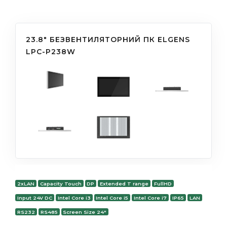
23.8" БЕЗВЕНТИЛЯТОРНИЙ ПК ELGENS
LPC-P238W
2xLAN
Capacity Touch
DP
Extended T range
FullHD
Input 24V DC
Intel Core i3
Intel Core i5
Intel Core i7
IP65
LAN
RS232
RS485
Screen Size 24"