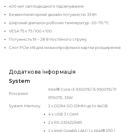
400 нит світлодіодного підсвічування
Безвентиляторний дизайн потужністю 35 Вт
Широкий діапазон робочих температур -20~70 °C
VESA 75 х 75 / 100 х 100
Потужність 19 ~ 28 В постійного струму
Слот PCIe x16 для низькопрофільної картки розширення
Додаткова інформація
System
Intel® Core i3-9300TE/ i5-9500TE/ i7-
Processor
9700TE, 35W
System Memory
2 x DDR4 SO-DIMM up to 64GB
4 x USB 3.1 Gen1
2 x RS-232422/485
2 x Intel Gigabit LAN ( 1 x Intel® I210 )