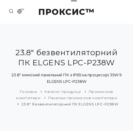
ПРОКСИС™
UK
ГОЛОВНА
КОНТАКТИ
ПРО НАС
23.8" безвентиляторний
ПК ELGENS LPC-P238W
ПРИКЛАДИ ТА РІШЕННЯ
КАТАЛОГ ПРОДУКЦІЇ
23.8" ємнісний панельний ПК з IP65 на процесорі 35W 9
ELGENS LPC-P238W
НОВИНИ
Головна
Каталог продукції
Промислові
комп'ютери
Панельні промислові комп'ютери
23.8" безвентиляторний ПК ELGENS LPC-P238W