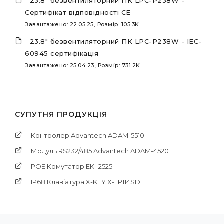
23.8" безвентиляторний ПК LPC-P238W -
Сертифікат відповідності CE
Завантажено: 22.05.25, Розмір: 105.3K
23.8" безвентиляторний ПК LPC-P238W - IEC-
60945 сертифікація
Завантажено: 25.04.23, Розмір: 731.2K
СУПУТНЯ ПРОДУКЦІЯ
Контролер Advantech ADAM-5510
Модуль RS232/485 Advantech ADAM-4520
POE Комутатор EKI-2525
IP68 Клавіатура X-KEY X-TP114SD