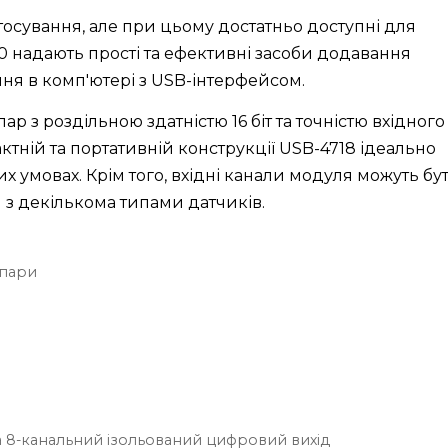
тосування, але при цьому достатньо доступні для
0 надають прості та ефективні засоби додавання
ня в комп'ютері з USB-інтерфейсом.
р з роздільною здатністю 16 біт та точністю вхідного
актній та портативній конструкції USB-4718 ідеально
 умовах. Крім того, вхідні канали модуля можуть бу
 з декількома типами датчиків.
опари
а 8-канальний ізольований цифровий вихід