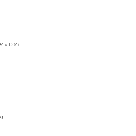
" x 1.26")
ng