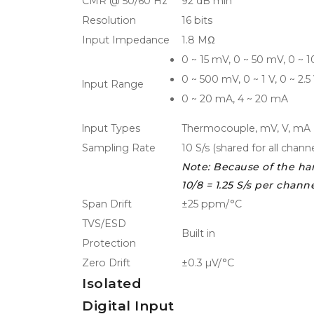
CMR @ 50/60 Hz
92 dB min
Resolution
16 bits
Input Impedance
1.8 MΩ
0 ~ 15 mV, 0 ~ 50 mV, 0 ~ 
0 ~ 500 mV, 0 ~ 1 V, 0 ~ 2.5 
lnput Range
0 ~ 20 mA, 4 ~ 20 mA
lnput Types
Thermocouple, mV, V, mA
Sampling Rate
10 S/s (shared for all channe
Note: Because of the har
10/8 = 1.25 S/s per chan
Span Drift
±25 ppm/°C
TVS/ESD
Built in
Protection
Zero Drift
±0.3 µV/°C
Isolated
Digital Input