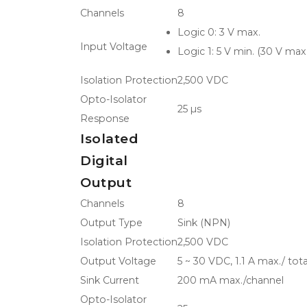
Channels
8
Logic 0: 3 V max.
Input Voltage
Logic 1: 5 V min. (30 V max.
Isolation Protection
2,500 VDC
Opto-Isolator
25 µs
Response
Isolated
Digital
Output
Channels
8
Output Type
Sink (NPN)
Isolation Protection
2,500 VDC
Output Voltage
5 ~ 30 VDC, 1.1 A max./ tota
Sink Current
200 mA max./channel
Opto-Isolator