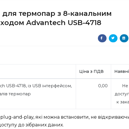
 для термопар з 8-канальним
ходом Advantech USB-4718
Ціна з ПДВ
Наявні
h USB-4718, із USB інтерфейсом,
0,00
Не
алів термопар
досту
к зак
plug-and-play, які можна встановити, не відкриваюч
доступу до зібраних даних.