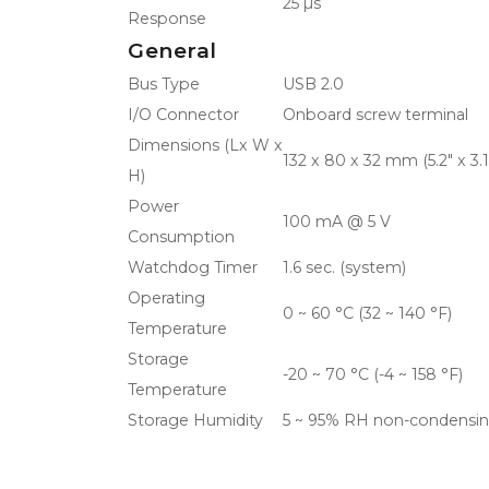
25 µs
Response
General
Bus Type
USB 2.0
I/O Connector
Onboard screw terminal
Dimensions (Lx W x
132 x 80 x 32 mm (5.2" x 3.15
H)
Power
100 mA @ 5 V
Consumption
Watchdog Timer
1.6 sec. (system)
Operating
0 ~ 60 °C (32 ~ 140 °F)
Temperature
Storage
-20 ~ 70 °C (-4 ~ 158 °F)
Temperature
Storage Humidity
5 ~ 95% RH non-condensi