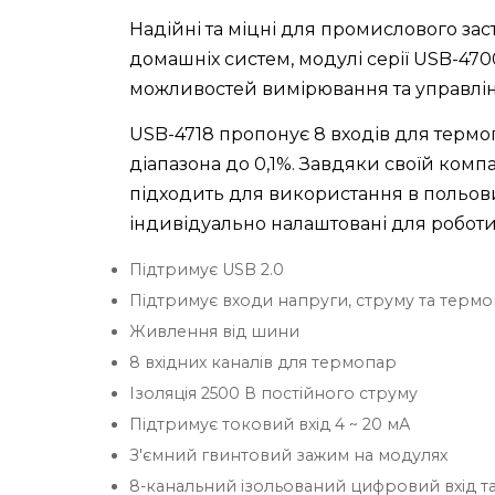
Надійні та міцні для промислового зас
домашніх систем, модулі серії USB-470
можливостей вимірювання та управлін
USB-4718 пропонує 8 входів для термопа
діапазона до 0,1%. Завдяки своїй комп
підходить для використання в польових
індивідуально налаштовані для роботи
Підтримує USB 2.0
Підтримує входи напруги, струму та терм
Живлення від шини
8 вхідних каналів для термопар
Ізоляція 2500 В постійного струму
Підтримує токовий вхід 4 ~ 20 мА
З'ємний гвинтовий зажим на модулях
8-канальний ізольований цифровий вхід т