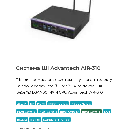
Система ШІ Advantech AIR-310
ПК для промислових систем Штучного інтелекту
на процесорах Intel® Core™ 14-го покоління
i3/i5/i7/i9 LGA1700 MXM GPU Advantech AIR-310
2xLAN
DP
HDMI
Input 12V DC
Input 24V DC
Intel Core i3
Intel Core i5
Intel Core i7
Intel Core i9
LAN
RS232
RS485
Standard T range