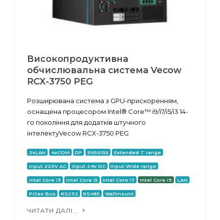
Високопродуктивна
обчислювальна система Vecow
RCX-3750 PEG
Розширювана система з GPU-прискоренням,
оснащена процесором Intel® Core™ i9/i7/i5/i3 14-
го покоління для додатків штучного
інтелектуVecow RCX-3750 PEG
2xLAN
4xCOM
DP
EN50155
Extended T range
Input 220V AC
Input 24V DC
Input Wide range
Intel Core i3
Intel Core i5
Intel Core i7
Intel Core i9
LAN
PCIex Bus
RS232
RS485
Wallmount
ЧИТАТИ ДАЛІ...