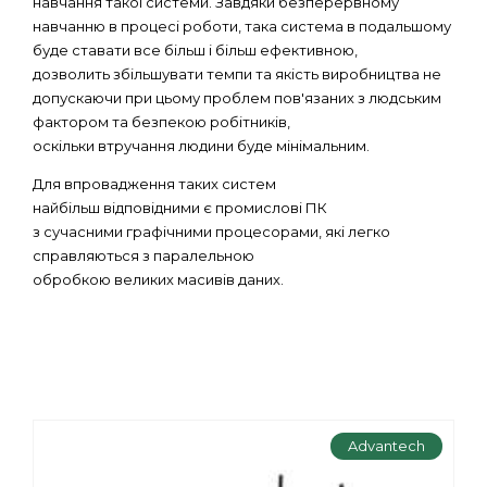
навчання такої системи. Завдяки безперервному
навчанню в процесі роботи, така система в подальшому
буде ставати все більш і більш ефективною,
дозволить збільшувати темпи та якість виробництва не
допускаючи при цьому проблем пов'язаних з людським
фактором та безпекою робітників,
оскільки втручання людини буде мінімальним.
Для впровадження таких систем
найбільш відповідними є промислові ПК
з сучасними графічними процесорами, які легко
справляються з паралельною
обробкою великих масивів даних.
Advantech