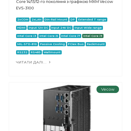
Core 14/13/12-го покоління з графікою MXM Vecow
EVS-3100
2xCOM
2xLAN
Din-Rail Mount
DP
Extended T range
HDMI
Input 12V DC
Input 24V DC
Input Wide range
Intel Core i3
Intel Core i5
Intel Core i7
Intel Core i9
MIL-STD-810
Passive Cooling
PCIex Bus
Rackmount
RS232
RS485
Wallmount
ЧИТАТИ ДАЛІ...
Vecow