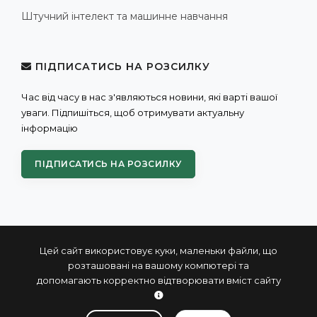
Штучний інтелект та машинне навчання
ПІДПИСАТИСЬ НА РОЗСИЛКУ
Час від часу в нас з'являються новини, які варті вашої
уваги. Підпишіться, щоб отримувати актуальну
інформацію
ПІДПИСАТИСЬ НА РОЗСИЛКУ
Цей сайт використовує куки, маленьки файли, що
розташовані на вашому компютері та
допомагають корректно відтворювати вміст сайту
© 2004 - 2026 ПРОКСИС™ - промислові комп'ютери та
системи