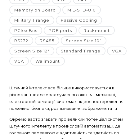
Memory on Board
MIL-STD-810
Military T range
Passive Cooling
PCIex Bus
POE ports
Rackmount
RS232
RS485
Screen Size 10"
Screen Size 12"
Standard T range
VGA
VGA
Wallmount
Штучний інтелект все більше використовується в
різноманітних сферах сучасного життя - медицині,
електронній комерції, системах відеоспостереження,
пожежної безпеки, розпізнавання зображень та т.п.
Окремо варто згадати про великий потенціал систем
Штучного інтелекту в промисловій автоматизації, де
головною перевагою є адаптивність та здатність до