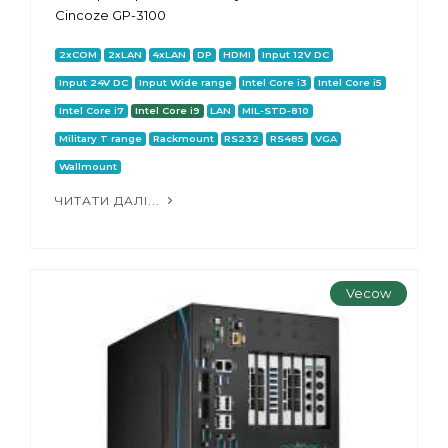
Cincoze GP-3100
2xCOM
2xLAN
4xLAN
DP
HDMI
Input 12V DC
Input 24V DC
Input Wide range
Intel Core i3
Intel Core i5
Intel Core i7
Intel Core i9
LAN
MIL-STD-810
Military T range
Rackmount
RS232
RS485
VGA
Wallmount
ЧИТАТИ ДАЛІ...
Vecow