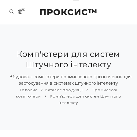
ПРОКСИС™
UK
ГОЛОВНА
КОНТАКТИ
ПРО НАС
Комп'ютери для систем
Штучного інтелекту
ПРИКЛАДИ ТА РІШЕННЯ
КАТАЛОГ ПРОДУКЦІЇ
Вбудовані комп'ютери промислового призначення для
застосування в системах штучного інтелекту
НОВИНИ
Головна
Каталог продукції
Промислові
комп'ютери
Комп'ютери для систем Штучного
інтелекту