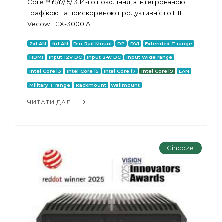
Core™ i9/i7/i5/i3 14-го покоління, з інтегрованою
графікою та прискореною продуктивністю ШІ
Vecow ECX-3000 AI
2xLAN
4xLAN
Din-Rail Mount
DP
DVI
Extended T range
HDMI
Input 12V DC
Input 24V DC
Input Wide range
Intel Core i3
Intel Core i5
Intel Core i7
Intel Core i9
LAN
Military T range
Rackmount
Wallmount
ЧИТАТИ ДАЛІ...
Cincoze