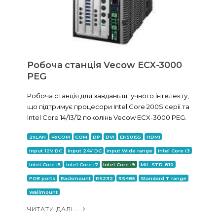
Робоча станція Vecow ECX-3000
PEG
Робоча станція для завдань штучного інтелекту,
що підтримує процесори Intel Core 200S серії та
Intel Core 14/13/12 поколінь Vecow ECX-3000 PEG.
2xLAN
4xCOM
COM
DP
DVI
EN50155
HDMI
Input 12V DC
Input 24V DC
Input Wide range
Intel Core i3
Intel Core i5
Intel Core i7
Intel Core i9
MIL-STD-810
POE ports
Rackmount
RS232
RS485
Standard T range
Wallmount
ЧИТАТИ ДАЛІ...