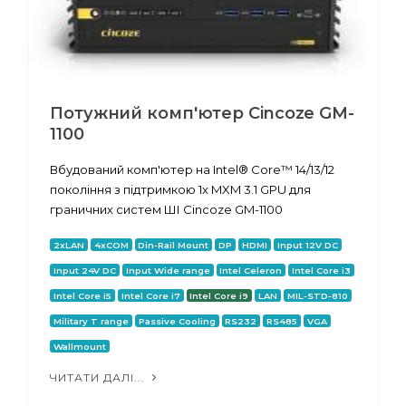
Потужний комп'ютер Cincoze GM-
1100
Вбудований комп'ютер на Intel® Core™ 14/13/12
покоління з підтримкою 1x MXM 3.1 GPU для
граничних систем ШІ Cincoze GM-1100
2xLAN
4xCOM
Din-Rail Mount
DP
HDMI
Input 12V DC
Input 24V DC
Input Wide range
Intel Celeron
Intel Core i3
Intel Core i5
Intel Core i7
Intel Core i9
LAN
MIL-STD-810
Military T range
Passive Cooling
RS232
RS485
VGA
Wallmount
ЧИТАТИ ДАЛІ...