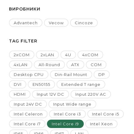
ВИРОБНИКИ
Advantech
Vecow
Cincoze
TAG FILTER
2xCOM
2xLAN
4U
4xCOM
4xLAN
All-Round
ATX
COM
Desktop CPU
Din-Rail Mount
DP
DVI
EN50155
Extended T range
HDMI
Input 12V DC
Input 220V AC
Input 24V DC
Input Wide range
Intel Celeron
Intel Core i3
Intel Core i5
Intel Core i7
Intel Core i9
Intel Xeon
IP65
IP66
IP67
LAN