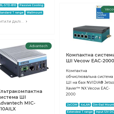
IL-STD-810
Passive Cooling
Veco
tandard T range
Wallmount
ИТАТИ ДАЛІ...
Advantech
Компактна систем
ШІ Vecow EAC-200
Компактна
обчислювальна система
ШІ на базі NVIDIA® Jets
Xavier™ NX Vecow EAC-
Ультракомпактна
2000
система ШІ
dvantech MIC-
2xCOM
4xLAN
Din-Rail Moun
10AILX
Extended T range
Input 12V DC