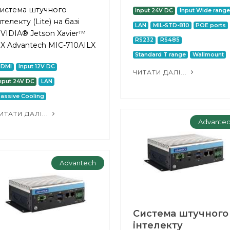
истема штучного
Input 24V DC
Input Wide range
нтелекту (Lite) на базі
LAN
MIL-STD-810
POE ports
VIDIA® Jetson Xavier™
RS232
RS485
X Advantech MIC-710AILX
Standard T range
Wallmount
HDMI
Input 12V DC
ЧИТАТИ ДАЛІ...
nput 24V DC
LAN
assive Cooling
ИТАТИ ДАЛІ...
Advante
Advantech
Система штучного
інтелекту