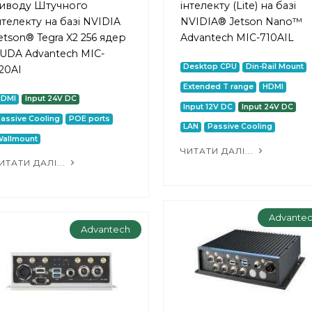
иводу Штучного
інтелекту (Lite) на базі
нтелекту на базі NVIDIA
NVIDIA® Jetson Nano™
etson® Tegra X2 256 ядер
Advantech MIC-710AIL
UDA Advantech MIC-
Desktop CPU
Din-Rail Mount
20AI
Extended T range
HDMI
HDMI
Input 24V DC
Input 12V DC
Input 24V DC
assive Cooling
POE ports
LAN
Passive Cooling
allmount
ЧИТАТИ ДАЛІ...
ИТАТИ ДАЛІ...
Advante
Advantech