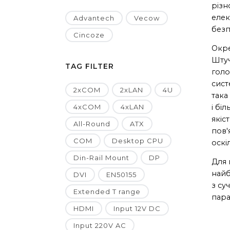
різн
елек
Advantech
Vecow
безп
Cincoze
Окре
Штуч
TAG FILTER
голо
сист
2xCOM
2xLAN
4U
така
4xCOM
4xLAN
і бі
якіс
All-Round
ATX
пов'
COM
Desktop CPU
оскі
Din-Rail Mount
DP
Для 
найб
DVI
EN50155
з су
Extended T range
пара
HDMI
Input 12V DC
Input 220V AC