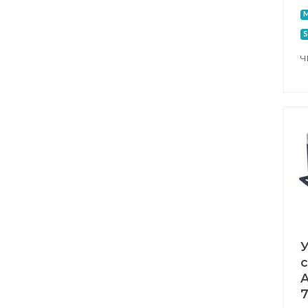
M
S
Ч
A
7