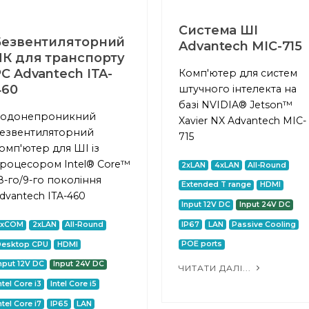
Система ШІ
Безвентиляторний
Advantech MIC-715
ПК для транспорту
C Advantech ITA-
Комп'ютер для систем
460
штучного інтелекта на
базі NVIDIA® Jetson™
одонепроникний
Xavier NX Advantech MIC-
езвентиляторний
715
омп'ютер для ШІ із
роцесором Intel® Core™
2xLAN
4xLAN
All-Round
 8-го/9-го покоління
Extended T range
HDMI
dvantech ITA-460
Input 12V DC
Input 24V DC
IP67
LAN
Passive Cooling
2xCOM
2xLAN
All-Round
POE ports
Desktop CPU
HDMI
nput 12V DC
Input 24V DC
ЧИТАТИ ДАЛІ...
ntel Core i3
Intel Core i5
ntel Core i7
IP65
LAN