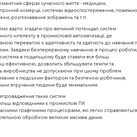
оманітних сферах сучасного життя - медицині,
тронній комерції, системах відеоспостереження, пожежно
еки, розпізнавання зображень та т.п.
мо варто згадати про великий потенціал систем
ного інтелекту в промисловій автоматизації, де
вною перевагою є адаптивність та здатність до навчання т
еми. Завдяки безперервному навчанню в процесі роботи
 система в подальшому буде ставати все більш
льш ефективною, дозволить збільшувати темпи та
ть виробництва не допускаючи при цьому проблем
язаних з людським фактором та безпекою робітників,
льки втручання людини буде мінімальним.
впровадження таких систем
ільш відповідними є промислові ПК
часними графічними процесорами, які легко справляються
лельною обробкою великих масивів даних.