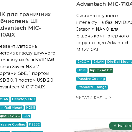
Advantech MIC-710A
ПК для граничних
Система штучного
обчислень ШІ
інтелекту на базі NVIDIA
dvantech MIC-
Jetson™ NANO для
10AIX
рішень комп'ютерного
зору та відео Advantech
езвентиляторна
MIC-710AI
истема виводу штучного
нтелекту на базі NVIDIA®
2xCOM
2xLAN
Din-Rail Mount
etson Xavier NX з 2
HDMI
Input 24V DC
ортами GbE, 1 портом
Passive Cooling
SB 3.0, 1 портом USB 2.0
dvantech MIC-710AIX
Standard T range
ЧИТАТИ ДАЛІ...
2xLAN
Desktop CPU
in-Rail Mount
HDMI
nput 24V DC
LAN
assive Cooling
RS232
Advante