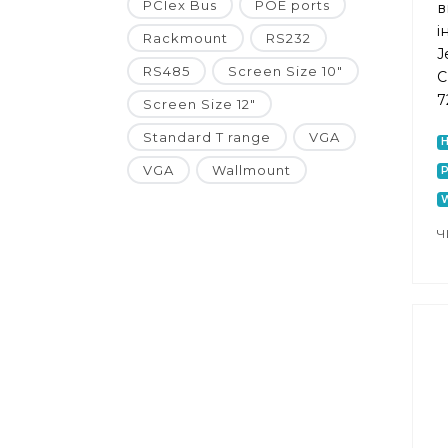
PCIex Bus
POE ports
в
і
Rackmount
RS232
J
RS485
Screen Size 10"
C
7
Screen Size 12"
Standard T range
VGA
VGA
Wallmount
P
W
Ч