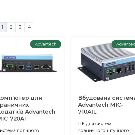
1
2
3
4
Advantech
Advante
Комп'ютер для
Вбудована систем
граничних
Advantech MIC-
одатків Advantech
710AIL
IC-720AI
ПК для систем
истема логічного
граничного штучного