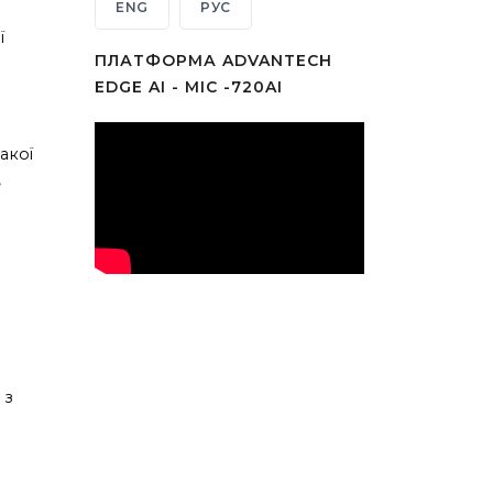
ENG
РУС
ї
ПЛАТФОРМА ADVANTECH
EDGE AI - MIC -720AI
акої
,
 з