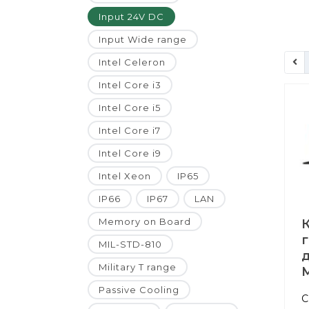
Input 24V DC
Input Wide range
Intel Celeron
Intel Core i3
Intel Core i5
Intel Core i7
Intel Core i9
Intel Xeon
IP65
IP66
IP67
LAN
Memory on Board
MIL-STD-810
д
Military T range
M
Passive Cooling
С