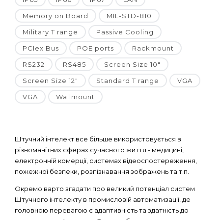
Memory on Board
MIL-STD-810
Military T range
Passive Cooling
PCIex Bus
POE ports
Rackmount
RS232
RS485
Screen Size 10"
Screen Size 12"
Standard T range
VGA
VGA
Wallmount
Штучний інтелект все більше використовується в
різноманітних сферах сучасного життя - медицині,
електронній комерції, системах відеоспостереження,
пожежної безпеки, розпізнавання зображень та т.п.
Окремо варто згадати про великий потенціал систем
Штучного інтелекту в промисловій автоматизації, де
головною перевагою є адаптивність та здатність до