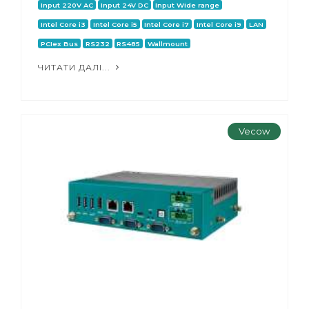
Input 220V AC
Input 24V DC
Input Wide range
Intel Core i3
Intel Core i5
Intel Core i7
Intel Core i9
LAN
PCIex Bus
RS232
RS485
Wallmount
ЧИТАТИ ДАЛІ...
Vecow