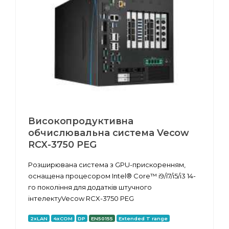
Високопродуктивна
обчислювальна система Vecow
RCX-3750 PEG
Розширювана система з GPU-прискоренням,
оснащена процесором Intel® Core™ i9/i7/i5/i3 14-
го покоління для додатків штучного
інтелектуVecow RCX-3750 PEG
2xLAN
4xCOM
DP
EN50155
Extended T range