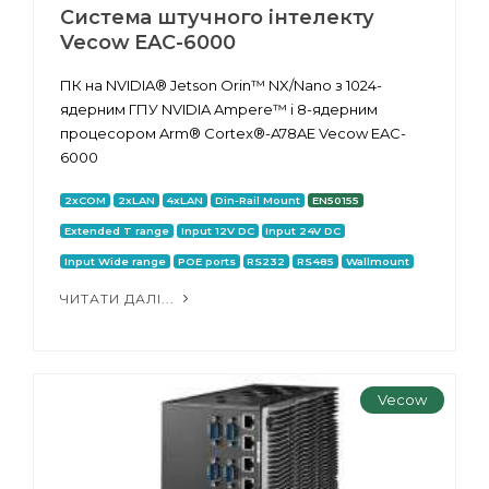
Система штучного інтелекту
Vecow EAC-6000
ПК на NVIDIA® Jetson Orin™ NX/Nano з 1024-
ядерним ГПУ NVIDIA Ampere™ і 8-ядерним
процесором Arm® Cortex®-A78AE Vecow EAC-
6000
2xCOM
2xLAN
4xLAN
Din-Rail Mount
EN50155
Extended T range
Input 12V DC
Input 24V DC
Input Wide range
POE ports
RS232
RS485
Wallmount
ЧИТАТИ ДАЛІ...
Vecow