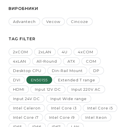
ВИРОБНИКИ
Advantech
Vecow
Cincoze
TAG FILTER
2xCOM
2xLAN
4U
4xCOM
4xLAN
All-Round
ATX
COM
Desktop CPU
Din-Rail Mount
DP
DVI
EN50155
Extended T range
HDMI
Input 12V DC
Input 220V AC
Input 24V DC
Input Wide range
Intel Celeron
Intel Core i3
Intel Core i5
Intel Core i7
Intel Core i9
Intel Xeon
IP65
IP66
IP67
LAN