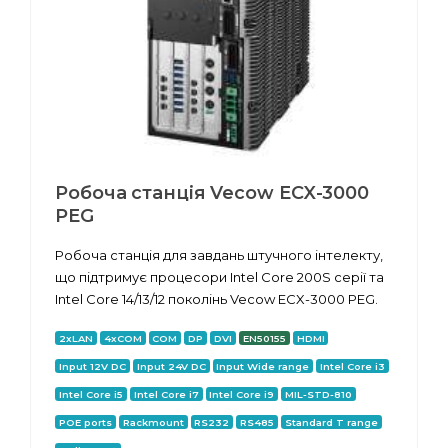
Робоча станція Vecow ECX-3000
PEG
Робоча станція для завдань штучного інтелекту,
що підтримує процесори Intel Core 200S серії та
Intel Core 14/13/12 поколінь Vecow ECX-3000 PEG.
2xLAN
4xCOM
COM
DP
DVI
EN50155
HDMI
Input 12V DC
Input 24V DC
Input Wide range
Intel Core i3
Intel Core i5
Intel Core i7
Intel Core i9
MIL-STD-810
POE ports
Rackmount
RS232
RS485
Standard T range