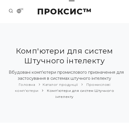
ПРОКСИС™
UK
ГОЛОВНА
КОНТАКТИ
ПРО НАС
Комп'ютери для систем
Штучного інтелекту
ПРИКЛАДИ ТА РІШЕННЯ
КАТАЛОГ ПРОДУКЦІЇ
Вбудовані комп'ютери промислового призначення для
застосування в системах штучного інтелекту
НОВИНИ
Головна
Каталог продукції
Промислові
комп'ютери
Комп'ютери для систем Штучного
інтелекту