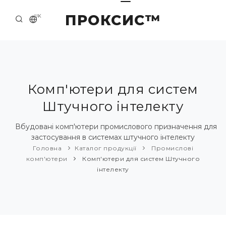
ПРОКСИС™
UK
ГОЛОВНА
КОНТАКТИ
ПРО НАС
Комп'ютери для систем
Штучного інтелекту
ПРИКЛАДИ ТА РІШЕННЯ
КАТАЛОГ ПРОДУКЦІЇ
Вбудовані комп'ютери промислового призначення для
застосування в системах штучного інтелекту
НОВИНИ
Головна
Каталог продукції
Промислові
комп'ютери
Комп'ютери для систем Штучного
інтелекту