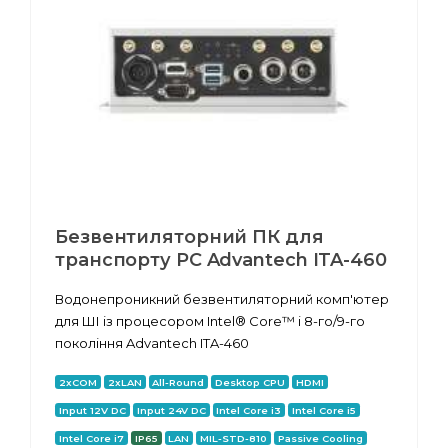
Безвентиляторний ПК для
транспорту PC Advantech ITA-460
Водонепроникний безвентиляторний комп'ютер
для ШІ із процесором Intel® Core™ i 8-го/9-го
покоління Advantech ITA-460
2xCOM
2xLAN
All-Round
Desktop CPU
HDMI
Input 12V DC
Input 24V DC
Intel Core i3
Intel Core i5
Intel Core i7
IP65
LAN
MIL-STD-810
Passive Cooling