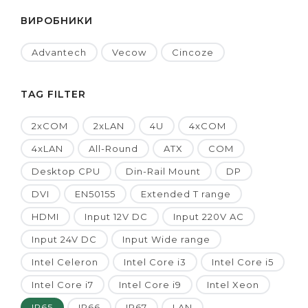
ВИРОБНИКИ
Advantech
Vecow
Cincoze
TAG FILTER
2xCOM
2xLAN
4U
4xCOM
4xLAN
All-Round
ATX
COM
Desktop CPU
Din-Rail Mount
DP
DVI
EN50155
Extended T range
HDMI
Input 12V DC
Input 220V AC
Input 24V DC
Input Wide range
Intel Celeron
Intel Core i3
Intel Core i5
Intel Core i7
Intel Core i9
Intel Xeon
IP65
IP66
IP67
LAN