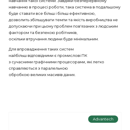
навчання такої системи. Завдяки безперервному
навчанню в процесі роботи, така система в подальшому
буде ставати все більш і більш ефективною,
дозволить збільшувати темпи та якість виробництва не
допускаючи при цьому проблем пов'язаних з людським
фактором та безпекою робітників,
оскільки втручання людини буде мінімальним.
Для впровадження таких систем
найбільш відповідними є промислові ПК
з сучасними графічними процесорами, які легко
справляються з паралельною
обробкою великих масивів даних.
Advantech