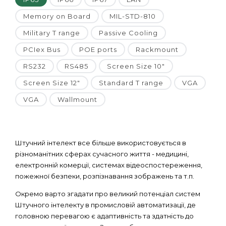
Memory on Board
MIL-STD-810
Military T range
Passive Cooling
PCIex Bus
POE ports
Rackmount
RS232
RS485
Screen Size 10"
Screen Size 12"
Standard T range
VGA
VGA
Wallmount
Штучний інтелект все більше використовується в
різноманітних сферах сучасного життя - медицині,
електронній комерції, системах відеоспостереження,
пожежної безпеки, розпізнавання зображень та т.п.
Окремо варто згадати про великий потенціал систем
Штучного інтелекту в промисловій автоматизації, де
головною перевагою є адаптивність та здатність до