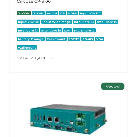
Cincoze GP-3100
2xCOM
2xLAN
4xLAN
DP
HDMI
Input 12V DC
Input 24V DC
Input Wide range
Intel Core i3
Intel Core i5
Intel Core i7
Intel Core i9
LAN
MIL-STD-810
Military T range
Rackmount
RS232
RS485
VGA
Wallmount
ЧИТАТИ ДАЛІ...
Vecow