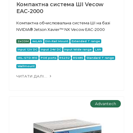
Компактна система ШІ Vecow
EAC-2000
Компактна обчислювальна система ШІ на базі
NVIDIA® Jetson Xavier™ NX Vecow EAC-2000
2xCOM
4xLAN
Din-Rail Mount
Extended T range
Input 12V DC
Input 24V DC
Input Wide range
LAN
MIL-STD-810
POE ports
RS232
RS485
Standard T range
Wallmount
ЧИТАТИ ДАЛІ...
Advantech