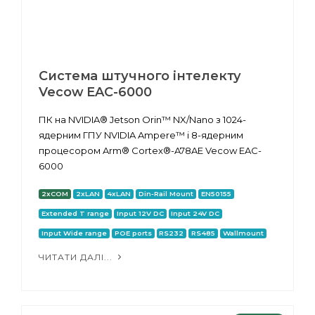
Система штучного інтелекту
Vecow EAC-6000
ПК на NVIDIA® Jetson Orin™ NX/Nano з 1024-
ядерним ГПУ NVIDIA Ampere™ і 8-ядерним
процесором Arm® Cortex®-A78AE Vecow EAC-
6000
2xCOM
2xLAN
4xLAN
Din-Rail Mount
EN50155
Extended T range
Input 12V DC
Input 24V DC
Input Wide range
POE ports
RS232
RS485
Wallmount
ЧИТАТИ ДАЛІ...