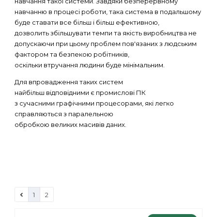
навчання такої системи. Завдяки безперервному
навчанню в процесі роботи, така система в подальшому
буде ставати все більш і більш ефективною,
дозволить збільшувати темпи та якість виробництва не
допускаючи при цьому проблем пов'язаних з людським
фактором та безпекою робітників,
оскільки втручання людини буде мінімальним.
Для впровадження таких систем
найбільш відповідними є промислові ПК
з сучасними графічними процесорами, які легко
справляються з паралельною
обробкою великих масивів даних.
1
2