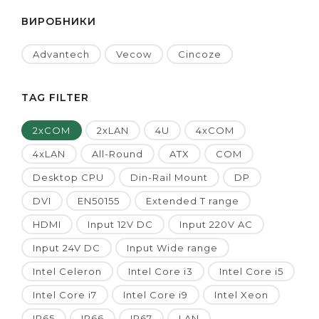
ВИРОБНИКИ
Advantech
Vecow
Cincoze
TAG FILTER
2xCOM
2xLAN
4U
4xCOM
4xLAN
All-Round
ATX
COM
Desktop CPU
Din-Rail Mount
DP
DVI
EN50155
Extended T range
HDMI
Input 12V DC
Input 220V AC
Input 24V DC
Input Wide range
Intel Celeron
Intel Core i3
Intel Core i5
Intel Core i7
Intel Core i9
Intel Xeon
IP65
IP66
IP67
LAN