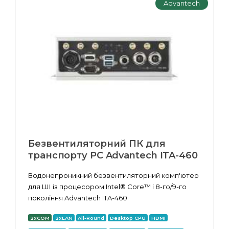
Advantech
Безвентиляторний ПК для
транспорту PC Advantech ITA-460
Водонепроникний безвентиляторний комп'ютер
для ШІ із процесором Intel® Core™ i 8-го/9-го
покоління Advantech ITA-460
2xCOM
2xLAN
All-Round
Desktop CPU
HDMI