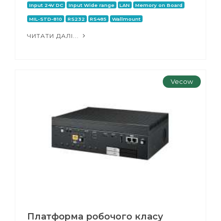
Input 24V DC
Input Wide range
LAN
Memory on Board
MIL-STD-810
RS232
RS485
Wallmount
ЧИТАТИ ДАЛІ...
Vecow
Платформа робочого класу