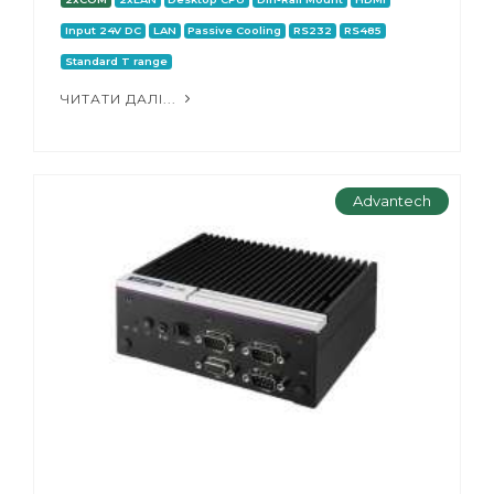
Input 24V DC
LAN
Passive Cooling
RS232
RS485
Standard T range
ЧИТАТИ ДАЛІ...
Advantech