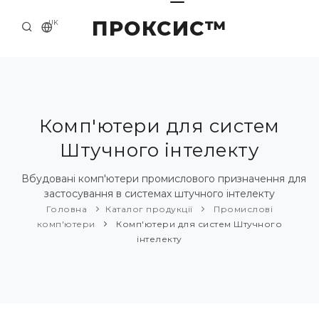
ПРОКСИС™
UK
ГОЛОВНА
КОНТАКТИ
ПРО НАС
Комп'ютери для систем
Штучного інтелекту
ПРИКЛАДИ ТА РІШЕННЯ
КАТАЛОГ ПРОДУКЦІЇ
Вбудовані комп'ютери промислового призначення для
застосування в системах штучного інтелекту
НОВИНИ
Головна
Каталог продукції
Промислові
комп'ютери
Комп'ютери для систем Штучного
інтелекту