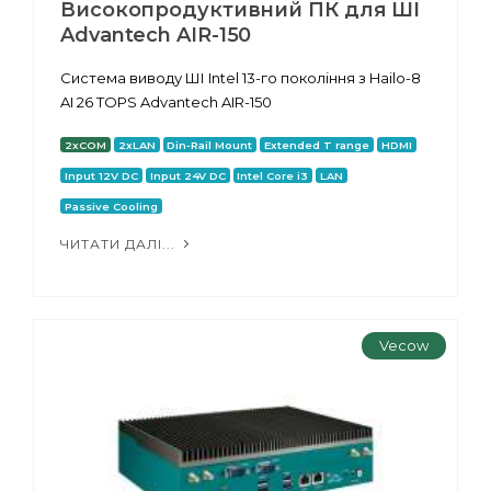
Високопродуктивний ПК для ШІ
Advantech AIR-150
Система виводу ШІ Intel 13-го покоління з Hailo-8
AI 26 TOPS Advantech AIR-150
2xCOM
2xLAN
Din-Rail Mount
Extended T range
HDMI
Input 12V DC
Input 24V DC
Intel Core i3
LAN
Passive Cooling
ЧИТАТИ ДАЛІ...
Vecow