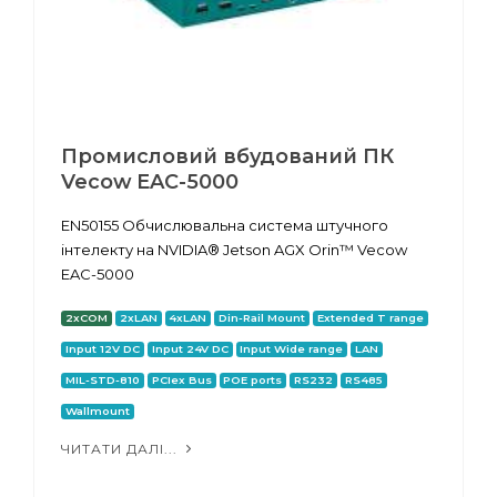
Промисловий вбудований ПК
Vecow EAC-5000
EN50155 Обчислювальна система штучного
інтелекту на NVIDIA® Jetson AGX Orin™ Vecow
EAC-5000
2xCOM
2xLAN
4xLAN
Din-Rail Mount
Extended T range
Input 12V DC
Input 24V DC
Input Wide range
LAN
MIL-STD-810
PCIex Bus
POE ports
RS232
RS485
Wallmount
ЧИТАТИ ДАЛІ...