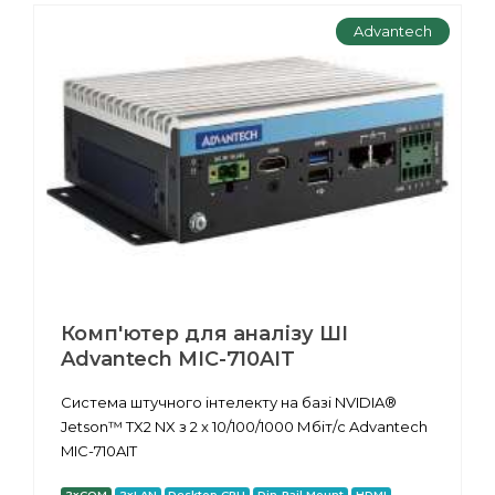
Advantech
Комп'ютер для аналізу ШІ
Advantech MIC-710AIT
Система штучного інтелекту на базі NVIDIA®
Jetson™ TX2 NX з 2 x 10/100/1000 Мбіт/с Advantech
MIC-710AIT
2xCOM
2xLAN
Desktop CPU
Din-Rail Mount
HDMI