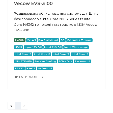
Vecow EVS-3100
Розширювана обчислювальна система для ШІ на
базі процесорів Intel Core 200S Series та Intel
Core 14/13/12-го покоління з графікою MXM Vecow
EVS-3100
2xCOM
2xLAN
Din-Rail Mount
DP
Extended T range
HDMI
Input 12V DC
Input 24V DC
Input Wide range
Intel Core i3
Intel Core i5
Intel Core i7
Intel Core i9
MIL-STD-810
Passive Cooling
PCIex Bus
Rackmount
RS232
RS485
Wallmount
ЧИТАТИ ДАЛІ...
1
2