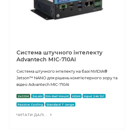
Система штучного інтелекту
Advantech MIC-710AI
Система штучного інтелекту на базі NVIDIA®
Jetson™ NANO для рішень комп'ютерного зору та
відео Advantech MIC-710AI
2xCOM
2xLAN
Din-Rail Mount
HDMI
Input 24V DC
Passive Cooling
Standard T range
ЧИТАТИ ДАЛІ...