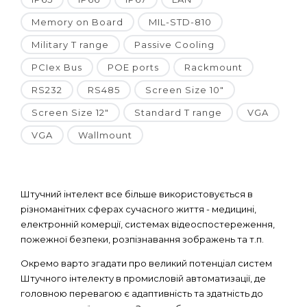
Memory on Board
MIL-STD-810
Military T range
Passive Cooling
PCIex Bus
POE ports
Rackmount
RS232
RS485
Screen Size 10"
Screen Size 12"
Standard T range
VGA
VGA
Wallmount
Штучний інтелект все більше використовується в
різноманітних сферах сучасного життя - медицині,
електронній комерції, системах відеоспостереження,
пожежної безпеки, розпізнавання зображень та т.п.
Окремо варто згадати про великий потенціал систем
Штучного інтелекту в промисловій автоматизації, де
головною перевагою є адаптивність та здатність до