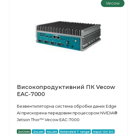
Vecow
Високопродуктивний ПК Vecow
EAC-7000
Безвентиляторна система обробки даних Edge
AI прискорена передовим процесором NVIDIA®
Jetson Thor™ Vecow EAC-7000.
2xCOM
2xLAN
4xLAN
Extended T range
Input 12V DC