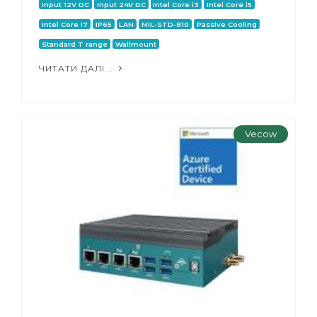
Input 12V DC
Input 24V DC
Intel Core i3
Intel Core i5
Intel Core i7
IP65
LAN
MIL-STD-810
Passive Cooling
Standard T range
Wallmount
ЧИТАТИ ДАЛІ...
Vecow