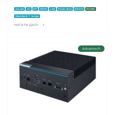
2xLAN
4U
DP
HDMI
LAN
PCIex Bus
RS232
RS485
Standard T range
ЧИТАТИ ДАЛІ...
Advantech