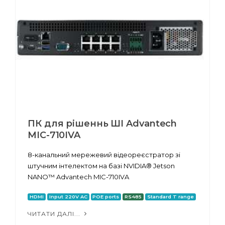
ПК для рішеннь ШІ Advantech
MIC-710IVA
8-канальний мережевий відеореєстратор зі
штучним інтелектом на базі NVIDIA® Jetson
NANO™ Advantech MIC-710IVA
HDMI
Input 220V AC
POE ports
RS485
Standard T range
ЧИТАТИ ДАЛІ...