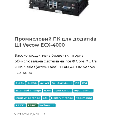
Промисловий ПК для додатків
ШІ Vecow ECX-4000
Високопродуктивна безвентиляторна
обчислювальна система на Intel® Core™ Ultra
200S Series (Arrow Lake), 9 LAN, 4 COM Vecow
ECX-4000
2xLAN
4xCOM
4xLAN
Din-Rail Mount
DP
DVI
Extended T range
HDMI
Input 12V DC
Input 24V DC
Input Wide range
LAN
Military T range
Rackmount
RS232
RS485
Wallmount
ЧИТАТИ ДАЛІ...