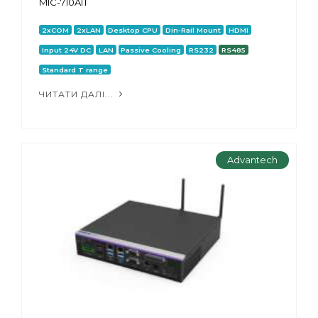
MIC-710AIT
2xCOM
2xLAN
Desktop CPU
Din-Rail Mount
HDMI
Input 24V DC
LAN
Passive Cooling
RS232
RS485
Standard T range
ЧИТАТИ ДАЛІ...
Advantech