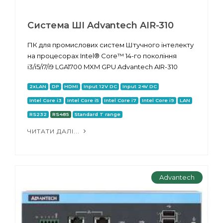
Система ШІ Advantech AIR-310
ПК для промислових систем Штучного інтелекту
на процесорах Intel® Core™ 14-го покоління
i3/i5/i7/i9 LGA1700 MXM GPU Advantech AIR-310
2xLAN
DP
HDMI
Input 12V DC
Input 24V DC
Intel Core i3
Intel Core i5
Intel Core i7
Intel Core i9
LAN
RS232
RS485
Standard T range
ЧИТАТИ ДАЛІ...
Advantech