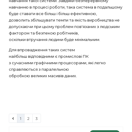
навчання такої системи. Завдяки безперервному
навчанню в процесі роботи, така система в подальшому
буде ставати все більш і більш ефективною,
дозволить збільшувати темпи та якість виробництва не
допускаючи при цьому проблем пов'язаних з людським
фактором та безпекою робітників,
оскільки втручання людини буде мінімальним.
Для впровадження таких систем
найбільш відповідними є промислові ПК
з сучасними графічними процесорами, які легко
справляються з паралельною
обробкою великих масивів даних.
1
2
3