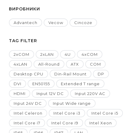
ВИРОБНИКИ
Advantech
Vecow
Cincoze
TAG FILTER
2xCOM
2xLAN
4U
4xCOM
4xLAN
All-Round
ATX
COM
Desktop CPU
Din-Rail Mount
DP
DVI
EN50155
Extended T range
HDMI
Input 12V DC
Input 220V AC
Input 24V DC
Input Wide range
Intel Celeron
Intel Core i3
Intel Core i5
Intel Core i7
Intel Core i9
Intel Xeon
IP65
IP66
IP67
LAN