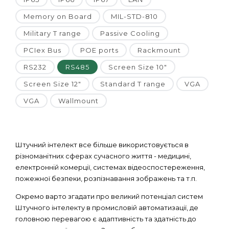
Memory on Board
MIL-STD-810
Military T range
Passive Cooling
PCIex Bus
POE ports
Rackmount
RS232
RS485
Screen Size 10"
Screen Size 12"
Standard T range
VGA
VGA
Wallmount
Штучний інтелект все більше використовується в
різноманітних сферах сучасного життя - медицині,
електронній комерції, системах відеоспостереження,
пожежної безпеки, розпізнавання зображень та т.п.
Окремо варто згадати про великий потенціал систем
Штучного інтелекту в промисловій автоматизації, де
головною перевагою є адаптивність та здатність до