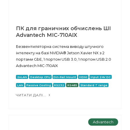
ПК для граничних обчислень ШІ
Advantech MIC-710AIX
Безвентиляторна система виводу штучного
інтелекту на базі NVIDIA® Jetson Xavier NX з 2
портами GbE, 1 портом USB 3.0, 1 портом USB 2.0
Advantech MIC-710AIX
2xLAN
Desktop CPU
Din-Rail Mount
HDMI
Input 24V DC
LAN
Passive Cooling
RS232
RS485
Standard T range
ЧИТАТИ ДАЛІ...
Advantech