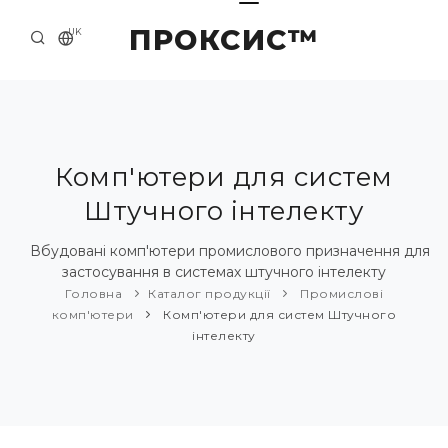
ПРОКСИС™
UK
ГОЛОВНА
КОНТАКТИ
ПРО НАС
Комп'ютери для систем
Штучного інтелекту
ПРИКЛАДИ ТА РІШЕННЯ
КАТАЛОГ ПРОДУКЦІЇ
Вбудовані комп'ютери промислового призначення для
застосування в системах штучного інтелекту
НОВИНИ
Головна
Каталог продукції
Промислові
комп'ютери
Комп'ютери для систем Штучного
інтелекту