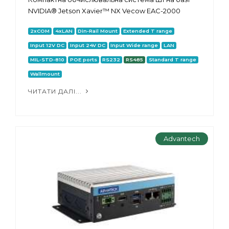
NVIDIA® Jetson Xavier™ NX Vecow EAC-2000
2xCOM
4xLAN
Din-Rail Mount
Extended T range
Input 12V DC
Input 24V DC
Input Wide range
LAN
MIL-STD-810
POE ports
RS232
RS485
Standard T range
Wallmount
ЧИТАТИ ДАЛІ...
Advantech