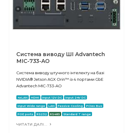
Система виводу ШІ Advantech
MIC-733-AO
Система виводу штучного інтелекту на базі
NVIDIA® Jetson AGX Orin™ із 4 портами GbE
Advantech MIC-733-AO
4xLAN
HDMI
Input 12V DC
Input 24V DC
Input Wide range
LAN
Passive Cooling
PCIex Bus
POE ports
RS232
RS485
Standard T range
ЧИТАТИ ДАЛІ...