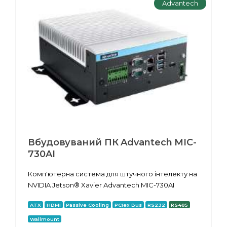
Advantech
Вбудовуваний ПК Advantech MIC-
730AI
Комп'ютерна система для штучного інтелекту на
NVIDIA Jetson® Xavier Advantech MIC-730AI
ATX
HDMI
Passive Cooling
PCIex Bus
RS232
RS485
Wallmount