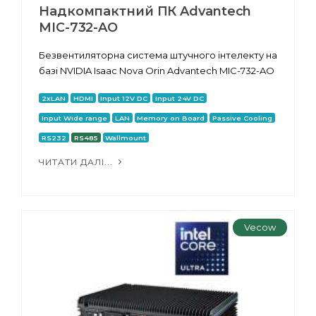
Надкомпактний ПК Advantech
MIC-732-AO
Безвентиляторна система штучного інтелекту на
базі NVIDIA Isaac Nova Orin Advantech MIC-732-AO
2xLAN
HDMI
Input 12V DC
Input 24V DC
Input Wide range
LAN
Memory on Board
Passive Cooling
RS232
RS485
Wallmount
ЧИТАТИ ДАЛІ...
Vecow