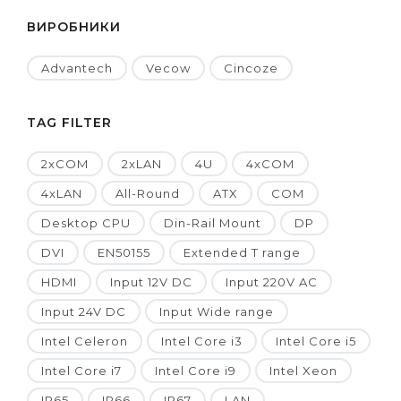
ВИРОБНИКИ
Advantech
Vecow
Cincoze
TAG FILTER
2xCOM
2xLAN
4U
4xCOM
4xLAN
All-Round
ATX
COM
Desktop CPU
Din-Rail Mount
DP
DVI
EN50155
Extended T range
HDMI
Input 12V DC
Input 220V AC
Input 24V DC
Input Wide range
Intel Celeron
Intel Core i3
Intel Core i5
Intel Core i7
Intel Core i9
Intel Xeon
IP65
IP66
IP67
LAN