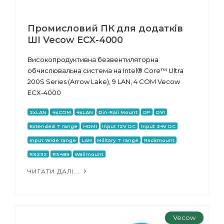
Промисловий ПК для додатків
ШІ Vecow ECX-4000
Високопродуктивна безвентиляторна
обчислювальна система на Intel® Core™ Ultra
200S Series (Arrow Lake), 9 LAN, 4 COM Vecow
ECX-4000
2xLAN
4xCOM
4xLAN
Din-Rail Mount
DP
DVI
Extended T range
HDMI
Input 12V DC
Input 24V DC
Input Wide range
LAN
Military T range
Rackmount
RS232
RS485
Wallmount
ЧИТАТИ ДАЛІ...
Vecow