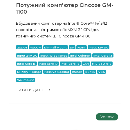
Потужний комп'ютер Cincoze GM-
1100
Вбудований комп'ютер на Intel® Core™ 14/13/12
покоління з підтримкою 1x MXM 3.1 GPU для
граничних систем ШІ Cincoze GM-1100
2xLAN
4xCOM
Din-Rail Mount
DP
HDMI
Input 12V DC
Input 24V DC
Input Wide range
Intel Celeron
Intel Core i3
Intel Core i5
Intel Core i7
Intel Core i9
LAN
MIL-STD-810
Military T range
Passive Cooling
RS232
RS485
VGA
Wallmount
ЧИТАТИ ДАЛІ...
Vecow