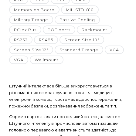
Memory on Board
MIL-STD-810
Military T range
Passive Cooling
PCIex Bus
POE ports
Rackmount
RS232
RS485
Screen Size 10"
Screen Size 12"
Standard T range
VGA
VGA
Wallmount
Штучний інтелект все більше використовується в
різноманітних сферах сучасного життя - медицині,
електронній комерції, системах відеоспостереження,
пожежної безпеки, розпізнавання зображень та т.п.
Окремо варто згадати про великий потенціал систем
Штучного інтелекту в промисловій автоматизації, де
головною перевагою є адаптивність та здатність до