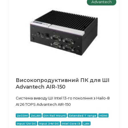
Advantech
Високопродуктивний ПК для ШІ
Advantech AIR-150
Система виводу ШІ Intel 13-го покоління з Hailo-8
AI 26 TOPS Advantech AIR-150
2xCOM
2xLAN
Din-Rail Mount
Extended T range
HDMI
Input 12V DC
Input 24V DC
Intel Core i3
LAN