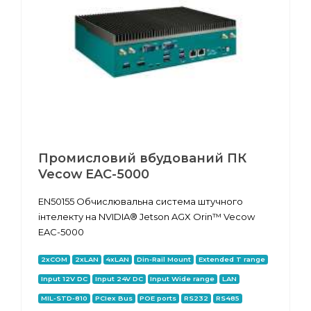
Промисловий вбудований ПК
Vecow EAC-5000
EN50155 Обчислювальна система штучного
інтелекту на NVIDIA® Jetson AGX Orin™ Vecow
EAC-5000
2xCOM
2xLAN
4xLAN
Din-Rail Mount
Extended T range
Input 12V DC
Input 24V DC
Input Wide range
LAN
MIL-STD-810
PCIex Bus
POE ports
RS232
RS485