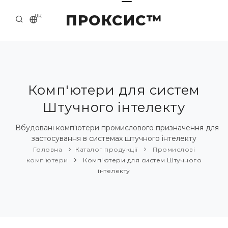
ПРОКСИС™
UK
ГОЛОВНА
КОНТАКТИ
ПРО НАС
Комп'ютери для систем
Штучного інтелекту
ПРИКЛАДИ ТА РІШЕННЯ
КАТАЛОГ ПРОДУКЦІЇ
Вбудовані комп'ютери промислового призначення для
застосування в системах штучного інтелекту
НОВИНИ
Головна
Каталог продукції
Промислові
комп'ютери
Комп'ютери для систем Штучного
інтелекту