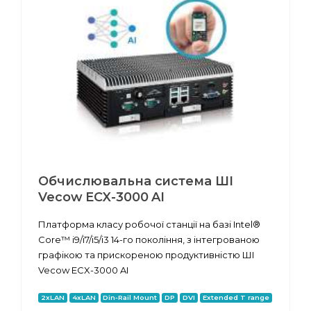
Обчислювальна система ШІ
Vecow ECX-3000 AI
Платформа класу робочої станції на базі Intel®
Core™ i9/i7/i5/i3 14-го покоління, з інтегрованою
графікою та прискореною продуктивністю ШІ
Vecow ECX-3000 AI
2xLAN
4xLAN
Din-Rail Mount
DP
DVI
Extended T range