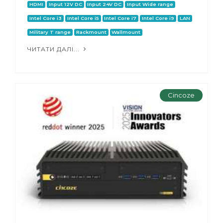
HDMI
Input 12V DC
Input 24V DC
Input Wide range
Intel Core i3
Intel Core i5
Intel Core i7
Intel Core i9
LAN
Military T range
Rackmount
Wallmount
ЧИТАТИ ДАЛІ...
Cincoze