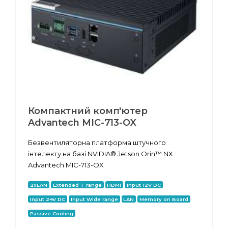
Компактний комп'ютер
Advantech MIC-713-OX
Безвентиляторна платформа штучного
інтелекту на базі NVIDIA® Jetson Orin™ NX
Advantech MIC-713-OX
2xLAN
Extended T range
HDMI
Input 12V DC
Input 24V DC
Input Wide range
LAN
Memory on Board
Passive Cooling