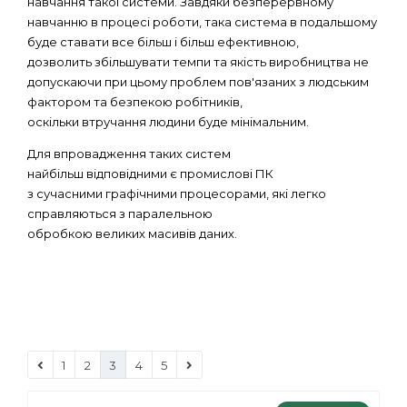
навчання такої системи. Завдяки безперервному
навчанню в процесі роботи, така система в подальшому
буде ставати все більш і більш ефективною,
дозволить збільшувати темпи та якість виробництва не
допускаючи при цьому проблем пов'язаних з людським
фактором та безпекою робітників,
оскільки втручання людини буде мінімальним.
Для впровадження таких систем
найбільш відповідними є промислові ПК
з сучасними графічними процесорами, які легко
справляються з паралельною
обробкою великих масивів даних.
1
2
3
4
5