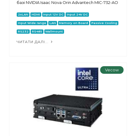
базі NVIDIA Isaac Nova Orin Advantech MIC-732-AO
2xLAN
HDMI
Input 12V DC
Input 24V DC
Input Wide range
LAN
Memory on Board
Passive Cooling
RS232
RS485
Wallmount
ЧИТАТИ ДАЛІ...
Vecow