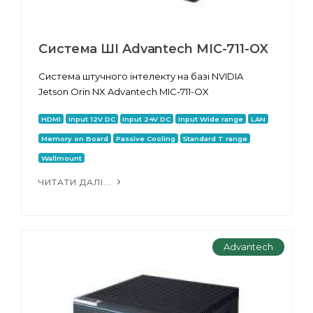
Система ШІ Advantech MIC-711-OX
Система штучного інтелекту на базі NVIDIA
Jetson Orin NX Advantech MIC-711-OX
HDMI
Input 12V DC
Input 24V DC
Input Wide range
LAN
Memory on Board
Passive Cooling
Standard T range
Wallmount
ЧИТАТИ ДАЛІ...
Advantech